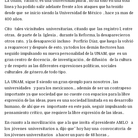
La Unam, ratifico, es una Universidad plural , no ha sido en una sola
linea y ha podido salir adelante frente a los ataques que ha tenido
desde que se inicio siendo la Universidad de México , hace ya mas de
400 años.
Cito tales vicisitudes universitarias, citando que las registro l, entre
otras, de parte de la Iglesia , durante la Reforma, la desaparecieron
otros rato, y la desapareció incluso Porfirio Díaz, que luego la volvió
a reaparecer y después de esto, ya todos los demás Rectores han
seguido impulsando su nueva personalidad de la UNAM, que es un
gran centro de docencia , de investigación , de difusión de la cultura
y de respeto as las diferentes expresiones políticas, sociales
culturales ,de género,de todo tipo.
LA UNAM, sigue S siendo un gran ejemplo para nosotros , las
universidades y para los mexicanos.., además de ser un contrapeso
importante ya que sociedad que no cuente con espacios para la libre
expresión de las ideas, pues es una sociedad limitada en su desarrollo
humano, de ahí que es importante en este país, seguir impulsando un
pensamiento crítico, que requiere la libre expresión de las ideas..
En cuanto a la movilización que a la que invita el presidente AMLO a
los jóvenes universitarios a, dijo que’’ hoy hay una convocatoria de
los jóvenes universitarios a hacer un paro de 48 horas ,.