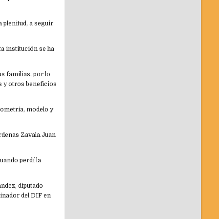
 plenitud, a seguir
a institución se ha
s familias, por lo
s y otros beneficios
iometría, modelo y
Cárdenas Zavala.Juan
uando perdí la
ández, diputado
dinador del DIF en