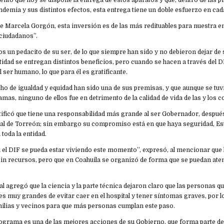
tó que hoy se dispone la entrega de estos aparatos y que, dentro de las pr
ndemia y sus distintos efectos, esta entrega tiene un doble esfuerzo en ca
de Marcela Gorgón, esta inversión es de las más redituables para nuestra enti
 ciudadanos”.
 un pedacito de su ser, de lo que siempre han sido y no debieron dejar de 
ntidad se entregan distintos beneficios, pero cuando se hacen a través del 
el ser humano, lo que para él es gratificante.
cho de igualdad y equidad han sido una de sus premisas, y que aunque se tu
mas, ninguno de ellos fue en detrimento de la calidad de vida de las y los c
tificó que tiene una responsabilidad más grande al ser Gobernador, despué
al de Torreón; sin embargo su compromiso está en que haya seguridad, Es
 toda la entidad.
 el DIF se pueda estar viviendo este momento”, expresó, al mencionar que 
in recursos, pero que en Coahuila se organizó de forma que se puedan at
al agregó que la ciencia y la parte técnica dejaron claro que las personas 
es muy grandes de evitar caer en el hospital y tener síntomas graves, por l
ilias y vecinos para que más personas cumplan este paso.
rograma es una de las mejores acciones de su Gobierno, que forma parte de l