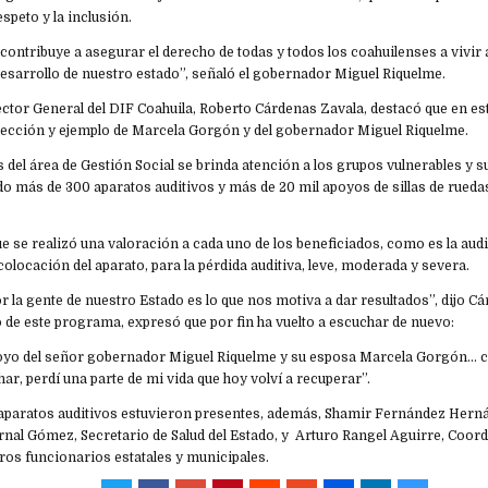
speto y la inclusión.
contribuye a asegurar el derecho de todas y todos los coahuilenses a vivir a
desarrollo de nuestro estado”, señaló el gobernador Miguel Riquelme.
rector General del DIF Coahuila, Roberto Cárdenas Zavala, destacó que en est
dirección y ejemplo de Marcela Gorgón y del gobernador Miguel Riquelme.
 del área de Gestión Social se brinda atención a los grupos vulnerables y su
o más de 300 aparatos auditivos y más de 20 mil apoyos de sillas de rueda
 se realizó una valoración a cada uno de los beneficiados, como es la aud
 colocación del aparato, para la pérdida auditiva, leve, moderada y severa.
por la gente de nuestro Estado es lo que nos motiva a dar resultados”, dijo 
o de este programa, expresó que por fin ha vuelto a escuchar de nuevo:
poyo del señor gobernador Miguel Riquelme y su esposa Marcela Gorgón… c
ar, perdí una parte de mi vida que hoy volví a recuperar”.
 aparatos auditivos estuvieron presentes, además, Shamir Fernández Hern
rnal Gómez, Secretario de Salud del Estado, y Arturo Rangel Aguirre, Coor
ros funcionarios estatales y municipales.