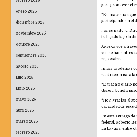
febrero 2026
para promover el re
enero 2026
“Es una acción que 
participando en el 
diciembre 2025
Por su parte, el Di
noviembre 2025
trabajado bajo la 
octubre 2025
Agregó que a través
que se han entregad
septiembre 2025
especiales.
agosto 2025
Informó además que
calibración para la
julio 2025
“El trabajo diario 
junio 2025
García, beneficiari
mayo 2025
“Hoy, gracias al a
capacidad de escuch
abril 2025
En esta entrega de
marzo 2025
federal; Roberto Be
La Laguna; entre ot
febrero 2025