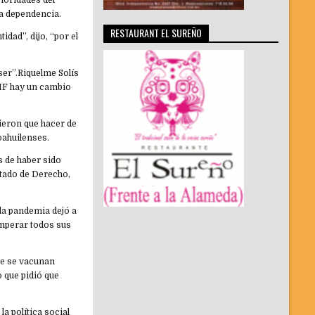
ioridades del
da dependencia.
RESTAURANT EL SUREÑO
dad”, dijo, “por el
ser”.Riquelme Solís
DIF hay un cambio
vieron que hacer de
oahuilenses.
s de haber sido
tado de Derecho,
la pandemia dejó a
emperar todos sus
que se vacunan
o que pidió que
a política social