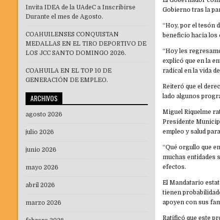
El Gobernador comen
Invita IDEA de la UAdeC a Inscribirse
Gobierno tras la pa
Durante el mes de Agosto.
“Hoy, por el tesón 
COAHUILENSES CONQUISTAN
beneficio hacia los
MEDALLAS EN EL TIRO DEPORTIVO DE
“Hoy les regresamos
LOS JCC SANTO DOMINGO 2026.
explicó que en la e
COAHUILA EN EL TOP 10 DE
radical en la vida d
GENERACIÓN DE EMPLEO.
Reiteró que el dere
ARCHIVOS
lado algunos progra
Miguel Riquelme ra
agosto 2026
Presidente Municip
empleo y salud para
julio 2026
“Qué orgullo que en
junio 2026
muchas entidades s
efectos.
mayo 2026
El Mandatario estat
abril 2026
tienen probabilidad
apoyen con sus fam
marzo 2026
Ratificó que este p