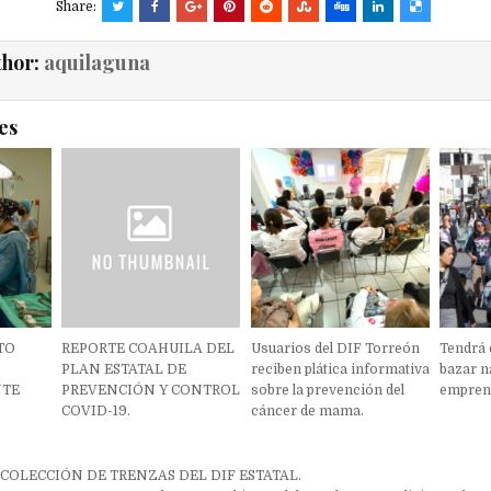
Share:
thor:
aquilaguna
es
TO
REPORTE COAHUILA DEL
Usuarios del DIF Torreón
Tendrá 
PLAN ESTATAL DE
reciben plática informativa
bazar n
NTE
PREVENCIÓN Y CONTROL
sobre la prevención del
empren
COVID-19.
cáncer de mama.
ón
ECOLECCIÓN DE TRENZAS DEL DIF ESTATAL.