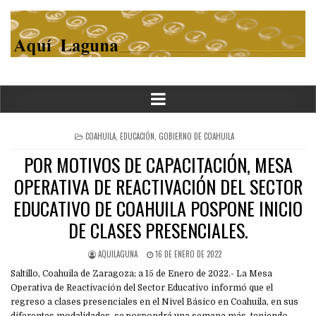
POSTED
COAHUILA
,
EDUCACIÓN
,
GOBIERNO DE COAHUILA
IN
POR MOTIVOS DE CAPACITACIÓN, MESA
OPERATIVA DE REACTIVACIÓN DEL SECTOR
EDUCATIVO DE COAHUILA POSPONE INICIO
DE CLASES PRESENCIALES.
AQUILAGUNA
16 DE ENERO DE 2022
Saltillo, Coahuila de Zaragoza; a 15 de Enero de 2022.- La Mesa
Operativa de Reactivación del Sector Educativo informó que el
regreso a clases presenciales en el Nivel Básico en Coahuila, en sus
diferentes modalidades, se pospondrá una semana más, teniendo