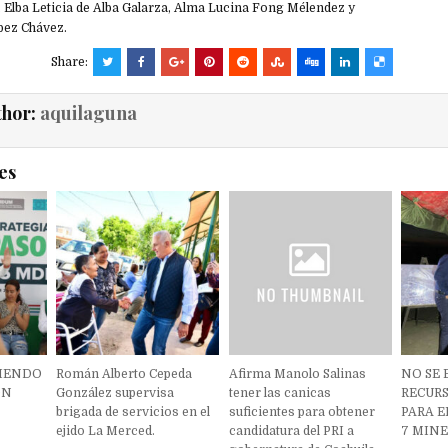
 Elba Leticia de Alba Galarza, Alma Lucina Fong Mélendez y
pez Chávez.
Share:
thor:
aquilaguna
es
LIENDO
Román Alberto Cepeda
Afirma Manolo Salinas
NO SE
ON
González supervisa
tener las canicas
RECURS
brigada de servicios en el
suficientes para obtener
PARA E
ejido La Merced.
candidatura del PRI a
7 MINE