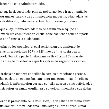
 ejercer en esta Administración.
nó que la ejecución del plan de gobierno debe ir acompañado
r una estrategia de comunicación moderna, adaptada a las
 de difusión, debe ser efectiva, homogénea y masiva.
jo que el Ayuntamiento además de ser un buen equipo en
 excelente comunicador, el cual sabe escuchar, tener empatía,
r confianza a la ciudadanía.
en las redes sociales, el cual registra un crecimiento de
s; las interacciones 807% y 828 nuevos “me gusta”, en la
ook. Por otra parte, Instagram, se llegó a un 85% más de
mos días, lo cual destaca que las cifras de seguidores van en
e trabaja de manera coordinada con las direcciones prensa,
las cuales, en equipo, buscan tener una comunicación eficaz,
adanía la información veraz y sencilla acerca de las actividades
nistración, creando confianza y solución inmediata a sus dudas,
tieron la presidenta de la Comisión, Karla Liliana Centeno Félix
esús Javier Gómez Ledezma, Luis Jorge Cuerda Serna, Omar