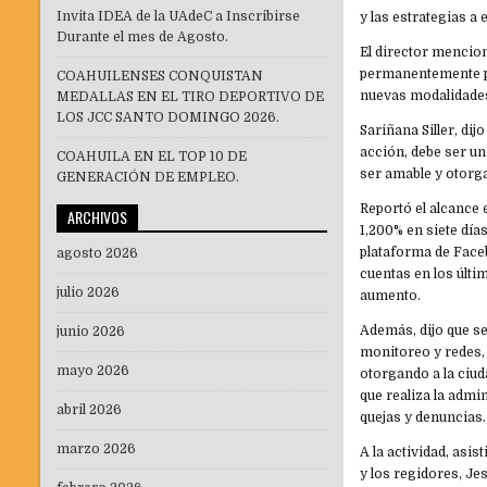
Invita IDEA de la UAdeC a Inscribirse
y las estrategias a
Durante el mes de Agosto.
El director mencio
permanentemente po
COAHUILENSES CONQUISTAN
nuevas modalidades
MEDALLAS EN EL TIRO DEPORTIVO DE
LOS JCC SANTO DOMINGO 2026.
Sariñana Siller, di
acción, debe ser un
COAHUILA EN EL TOP 10 DE
ser amable y otorga
GENERACIÓN DE EMPLEO.
Reportó el alcance 
ARCHIVOS
1,200% en siete día
plataforma de Faceb
agosto 2026
cuentas en los últi
julio 2026
aumento.
Además, dijo que s
junio 2026
monitoreo y redes, 
mayo 2026
otorgando a la ciud
que realiza la admi
abril 2026
quejas y denuncias.
marzo 2026
A la actividad, asis
y los regidores, J