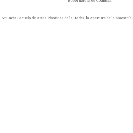
gobernatura de Coahuila.
ón
Anuncia Escuela de Artes Plásticas de la UAdeC la Apertura de la Maestría