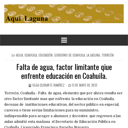
POSTED
AGUA
,
COAHUILA
,
EDUCACIÓN
,
GOBIERNO DE COAHUILA
,
LA LAGUNA
,
TORREÓN
IN
Falta de agua, factor limitante qiue
enfrente educación en Coahuila.
OLGA QUIRARTE RAMÍREZ
13 DE MAYO DE 2022
Torreón, Coahuila.- Falta de agua, elemento que por ahora resulta ser
otro factor limitante mas que enfrenta la educación en Coahuila,
decenas de instituciones educativas, del sector público en especial,
carecen o tiene serias limitaciones para su suministro,
indispensable para acoger a alumnos y docentes que regresen a las
aulas admitió esta mañana el Secretario de Educación Pública en
Coahuila, Licenciado Francisco Saracho Navarro.