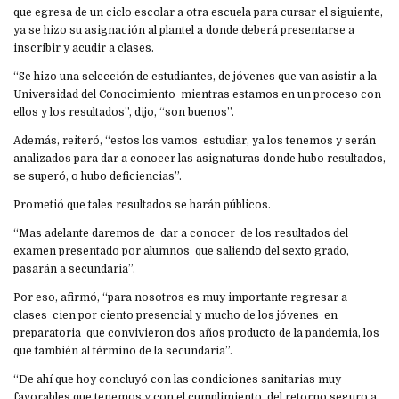
que egresa de un ciclo escolar a otra escuela para cursar el siguiente,
ya se hizo su asignación al plantel a donde deberá presentarse a
inscribir y acudir a clases.
“Se hizo una selección de estudiantes, de jóvenes que van asistir a la
Universidad del Conocimiento mientras estamos en un proceso con
ellos y los resultados”, dijo, “son buenos”.
Además, reiteró, “estos los vamos estudiar, ya los tenemos y serán
analizados para dar a conocer las asignaturas donde hubo resultados,
se superó, o hubo deficiencias”.
Prometió que tales resultados se harán públicos.
“Mas adelante daremos de dar a conocer de los resultados del
examen presentado por alumnos que saliendo del sexto grado,
pasarán a secundaria”.
Por eso, afirmó, “para nosotros es muy importante regresar a
clases cien por ciento presencial y mucho de los jóvenes en
preparatoria que convivieron dos años producto de la pandemia, los
que también al término de la secundaria”.
“De ahí que hoy concluyó con las condiciones sanitarias muy
favorables que tenemos y con el cumplimiento del retorno seguro a