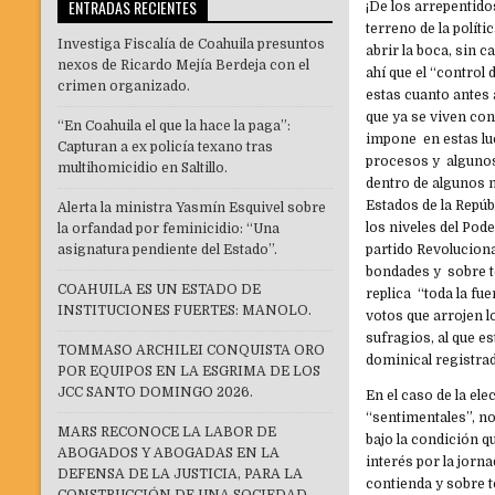
ENTRADAS RECIENTES
¡De los arrepentido
terreno de la polít
Investiga Fiscalía de Coahuila presuntos
abrir la boca, sin
nexos de Ricardo Mejía Berdeja con el
ahí que el “contro
crimen organizado.
estas cuanto antes
que ya se viven co
“En Coahuila el que la hace la paga”:
impone en estas lu
Capturan a ex policía texano tras
procesos y alguno
multihomicidio en Saltillo.
dentro de algunos 
Estados de la Repú
Alerta la ministra Yasmín Esquivel sobre
los niveles del Pod
la orfandad por feminicidio: “Una
asignatura pendiente del Estado”.
partido Revoluciona
bondades y sobre to
COAHUILA ES UN ESTADO DE
replica “toda la fu
INSTITUCIONES FUERTES: MANOLO.
votos que arrojen l
sufragios, al que 
TOMMASO ARCHILEI CONQUISTA ORO
dominical registra
POR EQUIPOS EN LA ESGRIMA DE LOS
JCC SANTO DOMINGO 2026.
En el caso de la el
“sentimentales”, n
MARS RECONOCE LA LABOR DE
bajo la condición 
ABOGADOS Y ABOGADAS EN LA
interés por la jorn
DEFENSA DE LA JUSTICIA, PARA LA
contienda y sobre t