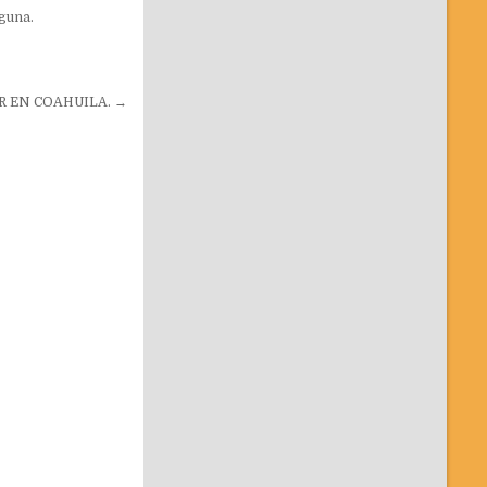
guna.
R EN COAHUILA. →