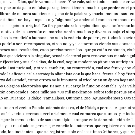
s, se vale Dios, qué le vamos a hacer! Y se vale, sobre todo cuando se cru
ica y se un da paso en falso para quienes tienen mucho que perder en el pr
 calibrar de manera suficiente el peso de la palabra y mucho menos sus c
l de daños” se haya impuesto y “algunos” ya anden ahí canicas en mano tr
 a su depósito original. En fin y por ahora los episodios que conforman 
n motivo de la sucesión en marcha serán muchos y diversos bajo el simp
chas la condición humana –no solo la codicia de poder-, en todos los acto
s podrán ser recompuestos, otros no y ya estaremos viendo sus consecu
meses sus resultados, esos precisamente los que ya están contando, visib
blica que vivieron la singular jornada electoral para renovar sus mandos 
er Ejecutivo y sus alcaldías, de la cual, según modernos pitonisos anticipan
rio Institucional, y otros, también, su resurreción, cual ave fénix y con el
do la eficacia de la estrategia aliancista con la que hace frente al hoy “Par
erza del Estado”, como otrora se le imputara al tricolor en su época hege
os Colegios Electorales que tienen a su cargo la función contable y de val
están convocados once millones 700 mil mexicanos sobre todo porque en 
do en Durango, Hidalgo, Tamaulipas, Quintana Roo, Aguascalientes y Oaxac
ección en el vecino Estado además de otro, el de Hidalgo pero este por ot
o así el vecino cercano territorialmente cual comarca que somos y e inclu
que por lo menos cinco de sus municipios comparten la denominación de “
ada y su resultado supera el que concita los números que registren en los 
odo, los incidentes que se registran solo en las ultimas 24 horas, y que r