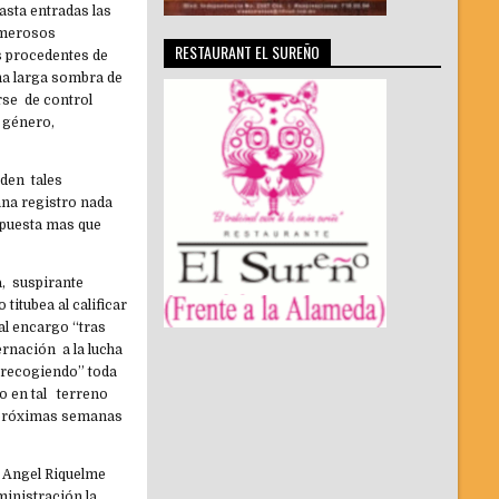
asta entradas las
numerosos
RESTAURANT EL SUREÑO
s procedentes de
na larga sombra de
rse de control
e género,
iden tales
ana registro nada
spuesta mas que
a, suspirante
itubea al calificar
al encargo “tras
ernación a la lucha
n recogiendo” toda
co en tal terreno
s próximas semanas
l Angel Riquelme
ministración la