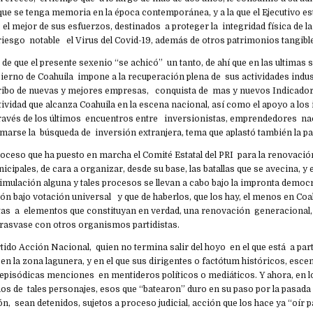
e se tenga memoria en la época contemporánea, y a la que el Ejecutivo est
el mejor de sus esfuerzos, destinados a proteger la integridad física de la
iesgo notable el Virus del Covid-19, además de otros patrimonios tangible
 de que el presente sexenio “se achicó” un tanto, de ahí que en las ultimas 
bierno de Coahuila impone a la recuperación plena de sus actividades indus
arribo de nuevas y mejores empresas, conquista de mas y nuevos Indicado
ividad que alcanza Coahuila en la escena nacional, así como el apoyo a lo
avés de los últimos encuentros entre inversionistas, emprendedores na
marse la búsqueda de inversión extranjera, tema que aplastó también la 
proceso que ha puesto en marcha el Comité Estatal del PRI para la renovació
cipales, de cara a organizar, desde su base, las batallas que se avecina, 
imulación alguna y tales procesos se llevan a cabo bajo la impronta democr
ón bajo votación universal y que de haberlos, que los hay, el menos en Coa
as a elementos que constituyan en verdad, una renovación generacional,
trasvase con otros organismos partidistas.
rtido Acción Nacional, quien no termina salir del hoyo en el que está a parti
en la zona lagunera, y en el que sus dirigentes o factótum históricos, esce
episódicas menciones en mentideros políticos o mediáticos. Y ahora, en lo
nos de tales personajes, esos que “batearon” duro en su paso por la pasad
n, sean detenidos, sujetos a proceso judicial, acción que los hace ya “oír p