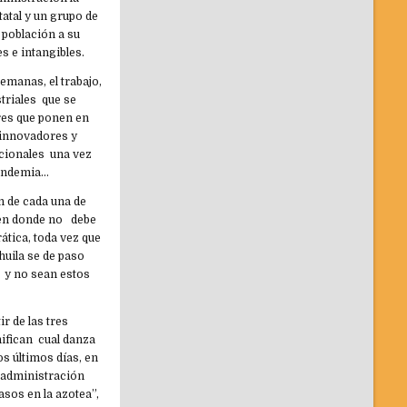
atal y un grupo de
 población a su
s e intangibles.
semanas, el trabajo,
triales que se
res que ponen en
s innovadores y
cionales una vez
pandemia…
n de cada una de
y en donde no debe
ática, toda vez que
huila se de paso
 y no sean estos
r de las tres
nifican cual danza
s últimos días, en
a administración
asos en la azotea”,