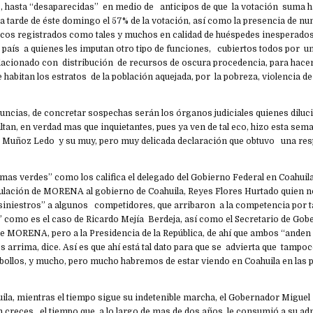
, hasta “desaparecidas” en medio de anticipos de que la votación suma h
la tarde de éste domingo el 57% de la votación, así como la presencia de 
os registrados como tales y muchos en calidad de huéspedes inesperado
 país a quienes les imputan otro tipo de funciones, cubiertos todos por u
acionado con distribución de recursos de oscura procedencia, para hace
ue habitan los estratos de la población aquejada, por la pobreza, violencia d
nuncias, de concretar sospechas serán los órganos judiciales quienes diluc
tan, en verdad mas que inquietantes, pues ya ven de tal eco, hizo esta sem
 Muñoz Ledo y su muy, pero muy delicada declaración que obtuvo una re
mas verdes” como los califica el delegado del Gobierno Federal en Coahuil
ulación de MORENA al gobierno de Coahuila, Reyes Flores Hurtado quien no t
iniestros” a algunos competidores, que arribaron a la competencia por t
” como es el caso de Ricardo Mejía Berdeja, así como el Secretario de Gob
 de MORENA, pero a la Presidencia de la República, de ahí que ambos “ande
les arrima, dice. Así es que ahí está tal dato para que se advierta que tampo
 bollos, y mucho, pero mucho habremos de estar viendo en Coahuila en la
uila, mientras el tiempo sigue su indetenible marcha, el Gobernador Migue
 creces, el tiempo que a lo largo de mas de dos años, le consumió a su ad