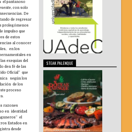
za el pantanoso
esente, con solo
onsecuencias. De
atando de regresar
los prolegómenos
le impulso que
res de estos
encias al conocer
les, en los
gubernamentales en
 las exequias del
STEAK PALENQUE
lo den fé de las
tido Oficial” que
mónica según los
idación de los
este proceso
a.
ras razones
so en identidad
laguneros” el
otros Estados en
egistra desde