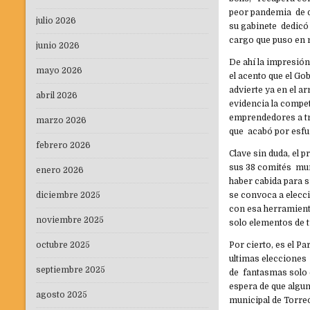
peor pandemia de qu
julio 2026
su gabinete dedicó 
cargo que puso en r
junio 2026
De ahí la impresión
mayo 2026
el acento que el Go
advierte ya en el 
abril 2026
evidencia la compet
emprendedores a tr
marzo 2026
que acabó por esfu
febrero 2026
Clave sin duda, el 
sus 38 comités muni
enero 2026
haber cabida para s
diciembre 2025
se convoca a elecci
con esa herramient
noviembre 2025
solo elementos de 
octubre 2025
Por cierto, es el Pa
ultimas elecciones 
septiembre 2025
de fantasmas solo 
espera de que algu
agosto 2025
municipal de Torreó