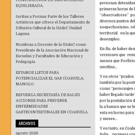
CONSTRUCCIÓN DE UNA SOCIEDAD
personas detenidas
EQUILIBRADA.
primeras horas de 
“observadores” poc
Invitan a Formar Parte de los Talleres
diversos puntos del
Artísticos que ofrece el Departamento de
sospechosismo, rel
Difusión Cultural de la UAdeC Unidad
territorial en la q
Laguna.
desempleo.
Nombran a Docente de la UAdeC como
En fin, de haber de
Presidente de la Asociación Nacional de
versiones que resul
Escuelas y Facultades de Educación y
menos que Porfirio
Pedagogía.
anodina…
ESTAMOS LISTOS PARA
Y en otros “prados 
POTENCIALIZAR EL GAS COAHUILA:
también por la post
MANOLO.
como “personajes s
haber llegado tarde
REFUERZA SECRETARÍA DE SALUD
ACCIONES PARA PREVENIR
por la postulación
ENFERMEDADES
la a basura que se 
GASTROINTESTINALES EN COAHUILA.
esta en horno para
y meses…
ARCHIVOS
Y en tanto, en Coah
agosto 2026
Solis, recupera con