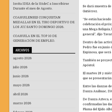
Invita IDEA de la UAdeC a Inscribirse
Se dará muestra de 
Durante el mes de Agosto.
Gutiérrez.
COAHUILENSES CONQUISTAN
“Se están haciendo 
MEDALLAS EN EL TIRO DEPORTIVO DE
celebración el pró
LOS JCC SANTO DOMINGO 2026.
una Mega Reliquia, 
general”, dijo Tava
COAHUILA EN EL TOP 10 DE
GENERACIÓN DE EMPLEO.
Dentro de las activ
Pedro fue en junio 
ARCHIVOS
Espinosa, que será
agosto 2026
También se proyect
Apóstol.
julio 2026
El martes 28 y miér
junio 2026
que se presentarán
mayo 2026
Entre las danzas d
Danza Anáhuac, Div
abril 2026
De Danza Azteca, e
marzo 2026
confirmadas las dan
Pluma del Ejido Albi