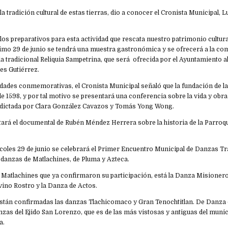
la tradición cultural de estas tierras, dio a conocer el Cronista Municipal, 
los preparativos para esta actividad que rescata nuestro patrimonio cultura
ximo 29 de junio se tendrá una muestra gastronómica y se ofrecerá a la co
la tradicional Reliquia Sampetrina, que será ofrecida por el Ayuntamiento a
res Gutiérrez.
idades conmemorativas, el Cronista Municipal señaló que la fundación de l
de 1598, y por tal motivo se presentará una conferencia sobre la vida y obr
 dictada por Clara González Cavazos y Tomás Yong Wong.
ará el documental de Rubén Méndez Herrera sobre la historia de la Parroq
coles 29 de junio se celebrará el Primer Encuentro Municipal de Danzas Tr
 danzas de Matlachines, de Pluma y Azteca.
e Matlachines que ya confirmaron su participación, está la Danza Misioner
ino Rostro y la Danza de Actos.
stán confirmadas las danzas Tlachicomaco y Gran Tenochtitlan. De Danza 
zas del Ejido San Lorenzo, que es de las más vistosas y antiguas del munic
a.