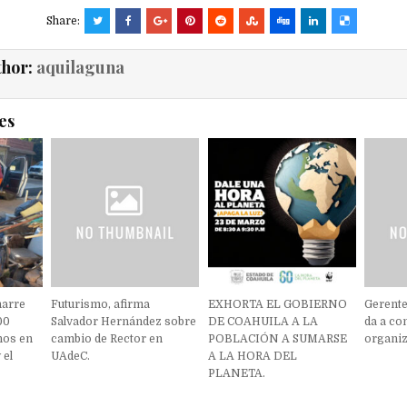
Share:
thor:
aquilaguna
es
harre
Futurismo, afirma
EXHORTA EL GOBIERNO
Gerent
00
Salvador Hernández sobre
DE COAHUILA A LA
da a co
hos en
cambio de Rector en
POBLACIÓN A SUMARSE
organiz
 el
UAdeC.
A LA HORA DEL
PLANETA.