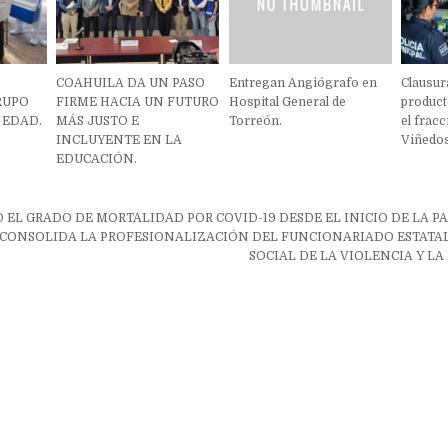
COAHUILA DA UN PASO
Entregan Angiógrafo en
Clausur
RUPO
FIRME HACIA UN FUTURO
Hospital General de
product
 EDAD.
MÁS JUSTO E
Torreón.
el frac
INCLUYENTE EN LA
Viñedos
EDUCACIÓN.
ón
 EL GRADO DE MORTALIDAD POR COVID-19 DESDE EL INICIO DE LA P
CONSOLIDA LA PROFESIONALIZACIÓN DEL FUNCIONARIADO ESTATA
SOCIAL DE LA VIOLENCIA Y LA