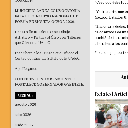
TORREÓN.
“Creo que debe toca
MUNICIPIO LANZA CONVOCATORIA
“Y otra parte, que c
PARA EL CONCURSO NACIONAL DE
México, Estados Uni
POESÍA ENRIQUETA OCHOA 2026.
“Sin lugar a dudas,
Desarrolla tu Talento con Dibujo
de contratos de una
Artístico y Pintura al Óleo con Talleres
también la intromis
que Ofrece la UAdeC.
laborales, a los cu
Serían, dijo para t
Inscríbete a los Cursos que Ofrece el
Centro de Idiomas Saltillo de la UAdeC.
Aquí Laguna.
Au
CON NUEVOS NOMBRAMIENTOS
FORTALECE GOBERNADOR GABINETE.
Related Articl
ARCHIVOS
agosto 2026
julio 2026
junio 2026