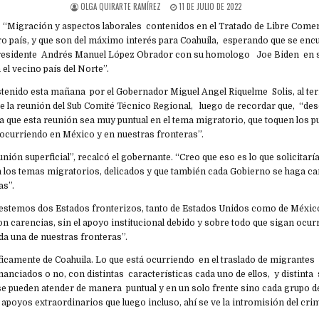
OLGA QUIRARTE RAMÍREZ
11 DE JULIO DE 2022
- “Migración y aspectos laborales contenidos en el Tratado de Libre Come
o país, y que son del máximo interés para Coahuila, esperando que se enc
Presidente Andrés Manuel López Obrador con su homologo Joe Biden en 
n el vecino país del Norte”.
stenido esta mañana por el Gobernador Miguel Angel Riquelme Solis, al te
 la reunión del Sub Comité Técnico Regional, luego de recordar que, “des
a que esta reunión sea muy puntual en el tema migratorio, que toquen los p
 ocurriendo en México y en nuestras fronteras”.
nión superficial”, recalcó el gobernante. “Creo que eso es lo que solicitarí
 los temas migratorios, delicados y que también cada Gobierno se haga ca
as”.
 estemos dos Estados fronterizos, tanto de Estados Unidos como de Méxic
n carencias, sin el apoyo institucional debido y sobre todo que sigan ocur
da una de nuestras fronteras”.
íficamente de Coahuila. Lo que está ocurriendo en el traslado de migrantes 
financiados o no, con distintas características cada uno de ellos, y distinta
se pueden atender de manera puntual y en un solo frente sino cada grupo 
 apoyos extraordinarios que luego incluso, ahí se ve la intromisión del cr