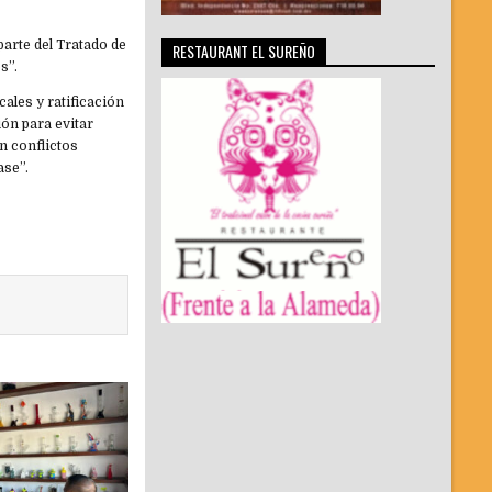
 parte del Tratado de
RESTAURANT EL SUREÑO
s”.
ales y ratificación
ión para evitar
n conflictos
ase”.