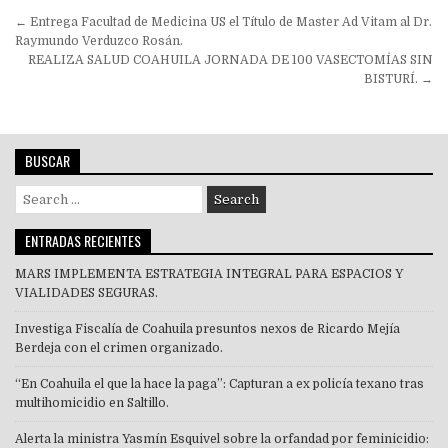
Navegación
← Entrega Facultad de Medicina US el Título de Master Ad Vitam al Dr.
de
Raymundo Verduzco Rosán.
REALIZA SALUD COAHUILA JORNADA DE 100 VASECTOMÍAS SIN
entradas
BISTURÍ. →
BUSCAR
Search
for:
ENTRADAS RECIENTES
MARS IMPLEMENTA ESTRATEGIA INTEGRAL PARA ESPACIOS Y
VIALIDADES SEGURAS.
Investiga Fiscalía de Coahuila presuntos nexos de Ricardo Mejía
Berdeja con el crimen organizado.
“En Coahuila el que la hace la paga”: Capturan a ex policía texano tras
multihomicidio en Saltillo.
Alerta la ministra Yasmín Esquivel sobre la orfandad por feminicidio: