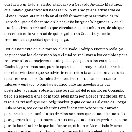
que hizo a un lado el arribo a tal cargo a Gerardo Aguado Martinez,
cual relevo generacional necesario, lo mismo puede afirmarse de
Blanca Eppen, eternizada en el stablishment representativo de tal
Derecha, que calaba tanto en la pequeña burguesía lagunera. Y en el
PRI, los vientos de cambio que circulan en sus ambientes, de ahí que
sostenido en la voluntad de quien gobierna Coahuila y con la
reconocida capacidad que despliega.
Cotidianamente en sus tareas, el diputado Rodrigo Fuentes Avila, ya
se procesan los elementos bajo el cual se realizarán los cambios para
renovar a los Consejeros municipales y de paso a los estatales de
Coahuila, pero mas aun, pues la apuesta es de mayor calado, resulta
ser el movimiento que se advierte en territorio ante la convocatoria
para renovar a sus Comités Seccionales, operación de máximo
interés y cuidado, o blindaje político ante las acechanzas que
pretenden avanzar sobre la base territorial del priismo, en Coahuila,
pero en especial en la comarca, pues para pena de los tricolores, una
tercia de tránsfugas son originarios, y que como es el caso de Jorge
Luis Morán, así como Shamir Fernández conocieron tal entraña,
pero resulta que también las de ellos son mas que conocidas no solo
por quienes los apadrinaron en sus muy conocidas trayectorias, sino
por “la base” sobre la que los forjaron, si bien el Licenciado Morán
nunca figuró en operaciones de orden partidista o electoral, incluso