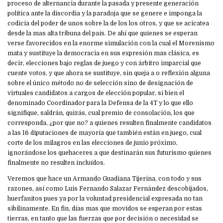
proceso de alternancia durante la pasada y presente generación
política ante la discordia y la paradoja que se genere e imponga la
codicia del poder de unos sobre la de los los otros, y que se acicatea
desde la mas alta tribuna del país. De ahí que quienes se esperan
verse favorecidos en la enorme simulación con la cual el Morenismo
mata y sustituye la democracia en sus expresión mas clásica, es
decir, elecciones bajo reglas de juego y con árbitro imparcial que
cuente votos, y que ahora se sustituye, sin queja a o reflexión alguna
sobre el único método no de selección sino de designación de
virtuales candidatos a cargos de elección popular, si bien el
denominado Coordinador para la Defensa de la 4T y lo que ello
signifique, saldrán, quizás, cual premio de consolación, los que
corresponda, ¿por que no? a quienes resulten finalmente candidatos
a las 16 diputaciones de mayoría que también están en juego, cual
corte de los milagros en las elecciones de junio próximo,
ignorándose los quehaceres a que destinarán sus futurismo quienes
finalmente no resulten incluídos.
Veremos que hace un Armando Guadiana Tijerina, con todo y sus
razones, así como Luis Fernando Salazar Fernández descobijados,
huerfanitos pues ya por la voluntad presidencial expresada no tan
sibilinamente. En fin, días mas que movidos se esperan por estas
tierras, en tanto que las fuerzas que por decisión o necesidad se