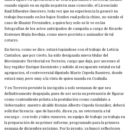
cuando siguió en su égida su patrón mas conocido, el Licenciado
Raul Sifuentes Guerrero, toda vez que su experiencia la generó su
trabajo buceando en los bajos fondos cual policía chino, no siendo el
caso de Shamir Fernández, a quien hoy solo se le ve en las
fotografías de los actos anticipados de campaña a cargo de Ricardo
Sostenes Mejia Berdeja, como mero porrista o animador de tal
cotarro.
En tierra, como se dice, estará topándose con el trabajo de Leticia
Castaños, que por cierto, ha sido designada nueva titular del
Movimiento Territorial en Torreón, cargo que deja, por ascenso el
hoy regidor Enrique Sarmiento y subido al escaparate estatal en tal
agrupacion, el controversial diputado Mario Cepeda Ramírez, donde
estará muy, pero muy a la vista de quien manda en Coahuila.
Y en Torreón persiste la incógnita a solo semanas de que sea
definitivamente despejada, pues de ser seria su pretensión de figurar
como contendiente priista a la postulación como candidato a
Gobernador, nuestro alcalde Román Alberto Cepeda González, deberá
solicitar licencia -que de hacerlo, dicen ya, no retornaría a tal
encargo-, con todo y tales rumores, su equipo de trabajo ya trabaja en
la preparación de su primer informe, programado para la primera
semana de diciembre próximo. Por lo pronto, ya buscó reflectores