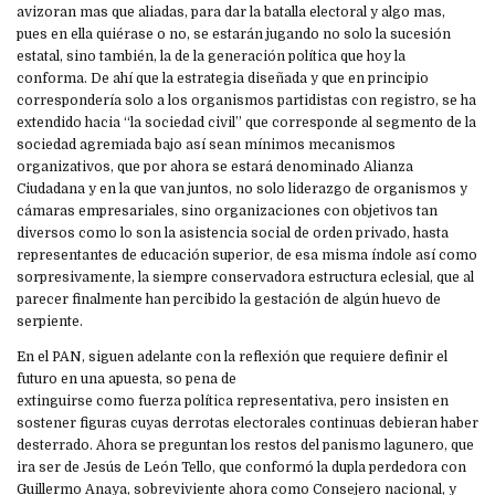
avizoran mas que aliadas, para dar la batalla electoral y algo mas,
pues en ella quiérase o no, se estarán jugando no solo la sucesión
estatal, sino también, la de la generación política que hoy la
conforma. De ahí que la estrategia diseñada y que en principio
correspondería solo a los organismos partidistas con registro, se ha
extendido hacia “la sociedad civil” que corresponde al segmento de la
sociedad agremiada bajo así sean mínimos mecanismos
organizativos, que por ahora se estará denominado Alianza
Ciudadana y en la que van juntos, no solo liderazgo de organismos y
cámaras empresariales, sino organizaciones con objetivos tan
diversos como lo son la asistencia social de orden privado, hasta
representantes de educación superior, de esa misma índole así como
sorpresivamente, la siempre conservadora estructura eclesial, que al
parecer finalmente han percibido la gestación de algún huevo de
serpiente.
En el PAN, siguen adelante con la reflexión que requiere definir el
futuro en una apuesta, so pena de
extinguirse como fuerza política representativa, pero insisten en
sostener figuras cuyas derrotas electorales continuas debieran haber
desterrado. Ahora se preguntan los restos del panismo lagunero, que
ira ser de Jesús de León Tello, que conformó la dupla perdedora con
Guillermo Anaya, sobreviviente ahora como Consejero nacional, y