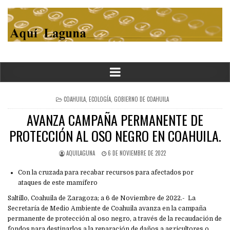
POSTED
COAHUILA
,
ECOLOGÍA
,
GOBIERNO DE COAHUILA
IN
AVANZA CAMPAÑA PERMANENTE DE
PROTECCIÓN AL OSO NEGRO EN COAHUILA.
AQUILAGUNA
6 DE NOVIEMBRE DE 2022
Con la cruzada para recabar recursos para afectados por
ataques de este mamífero
Saltillo, Coahuila de Zaragoza; a 6 de Noviembre de 2022.- La
Secretaría de Medio Ambiente de Coahuila avanza en la campaña
permanente de protección al oso negro, a través de la recaudación de
fondos para destinarlos a la reparación de daños a agricultores o