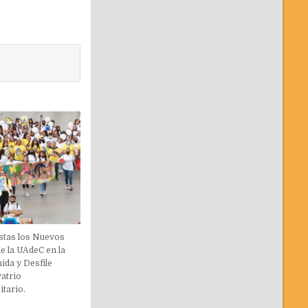
stas los Nuevos
e la UAdeC en la
ida y Desfile
Patrio
itario.