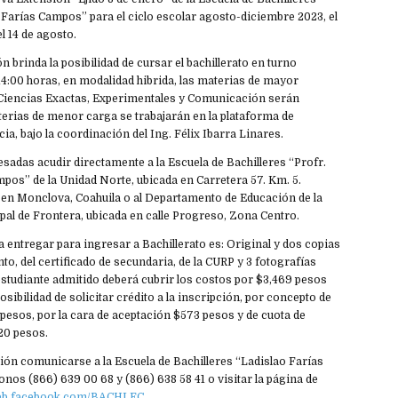
Farías Campos” para el ciclo escolar agosto-diciembre 2023, el
el 14 de agosto.
n brinda la posibilidad de cursar el bachillerato en turno
14:00 horas, en modalidad hibrida, las materias de mayor
Ciencias Exactas, Experimentales y Comunicación serán
terias de menor carga se trabajarán en la plataforma de
ia, bajo la coordinación del Ing. Félix Ibarra Linares.
sadas acudir directamente a la Escuela de Bachilleres “Profr.
pos” de la Unidad Norte, ubicada en Carretera 57. Km. 5.
 en Monclova, Coahuila o al Departamento de Educación de la
al de Frontera, ubicada en calle Progreso, Zona Centro.
entregar para ingresar a Bachillerato es: Original y dos copias
nto, del certificado de secundaria, de la CURP y 3 fotografías
 estudiante admitido deberá cubrir los costos por $3,469 pesos
sibilidad de solicitar crédito a la inscripción, por concepto de
pesos, por la cara de aceptación $573 pesos y de cuota de
20 pesos.
ón comunicarse a la Escuela de Bachilleres “Ladislao Farías
onos (866) 639 00 68 y (866) 638 58 41 o visitar la página de
web.facebook.com/BACHLFC.