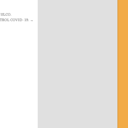
MULCO.
ROL COVID- 19. →