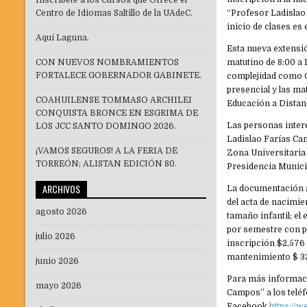
Inscríbete a los Cursos que Ofrece el
Centro de Idiomas Saltillo de la UAdeC.
“Profesor Ladislao 
inicio de clases es 
Aquí Laguna.
Esta nueva extensió
CON NUEVOS NOMBRAMIENTOS
matutino de 8:00 a 
FORTALECE GOBERNADOR GABINETE.
complejidad como 
presencial y las ma
COAHUILENSE TOMMASO ARCHILEI
Educación a Distanc
CONQUISTA BRONCE EN ESGRIMA DE
Las personas intere
LOS JCC SANTO DOMINGO 2026.
Ladislao Farías Cam
¡VAMOS SEGUROS! A LA FERIA DE
Zona Universitaria
TORREÓN; ALISTAN EDICIÓN 80.
Presidencia Municip
ARCHIVOS
La documentación a 
del acta de nacimie
agosto 2026
tamaño infantil; el
por semestre con po
julio 2026
inscripción $2,576 
mantenimiento $ 3
junio 2026
Para más informaci
mayo 2026
Campos” a los teléf
Facebook
https://