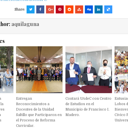
Share:
thor:
aquilaguna
es
a
Entregan
Contará UAdeC con Centro
Entusia
 la
Reconocimientos a
de Estudios en el
Lobos d
res
Docentes de la Unidad
Municipio de Francisco I.
Bienven
a
Saltillo que Participaron en
Madero.
Cívico 
s
el Proceso de Reforma
Univers
Curricular.