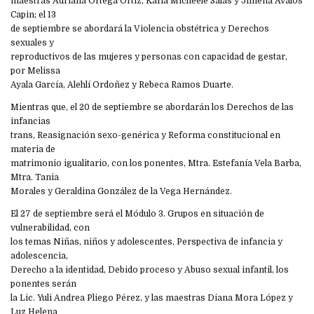
maestras Adriana Ortega Ortiz, Karla Micheele Salas y Jimena Ávalos
Capin; el 13
de septiembre se abordará la Violencia obstétrica y Derechos
sexuales y
reproductivos de las mujeres y personas con capacidad de gestar,
por Melissa
Ayala García, Alehlí Ordoñez y Rebeca Ramos Duarte.
Mientras que, el 20 de septiembre se abordarán los Derechos de las
infancias
trans, Reasignación sexo-genérica y Reforma constitucional en
materia de
matrimonio igualitario, con los ponentes, Mtra. Estefanía Vela Barba,
Mtra. Tania
Morales y Geraldina González de la Vega Hernández.
El 27 de septiembre será el Módulo 3. Grupos en situación de
vulnerabilidad, con
los temas Niñas, niños y adolescentes, Perspectiva de infancia y
adolescencia,
Derecho a la identidad, Debido proceso y Abuso sexual infantil, los
ponentes serán
la Lic. Yuli Andrea Pliego Pérez, y las maestras Diana Mora López y
Luz Helena