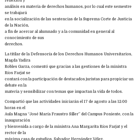
reflexión y
análisis en materia de derechos humanos, por lo cual este semestre
se trabajará
en la socialización de las sentencias de la Suprema Corte de Justicia
de la Nación,
a fin de acercar al alumnado y a la comunidad en general al
conocimiento de sus
derechos.
La titilar de la Defensoría de los Derechos Humanos Universitarios,
Magda Yadira
Robles Garza, comentó que gracias a las gestiones de la ministra
Ríos Farjat se
contará con la participación de destacados juristas para propiciar un
debate en la
materia y sensibilizar con temas que impactan la vida de todos.
Compartió que las actividades iniciarán el 17 de agosto a las 12:00
horas en el
Aula Magna “José María Fraustro Siller” del Campus Poniente, con la
inauguración
y bienvenida a cargo de la ministra Ana Margarita Ríos Farjat y el
rector de la
máxima casa de estudios, Salvador Hernández Vélez.