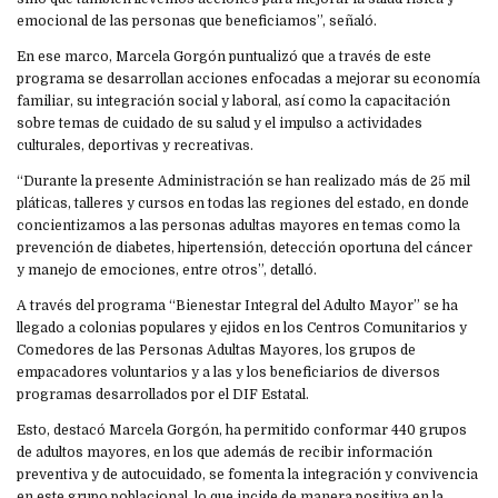
emocional de las personas que beneficiamos”, señaló.
En ese marco, Marcela Gorgón puntualizó que a través de este
programa se desarrollan acciones enfocadas a mejorar su economía
familiar, su integración social y laboral, así como la capacitación
sobre temas de cuidado de su salud y el impulso a actividades
culturales, deportivas y recreativas.
“Durante la presente Administración se han realizado más de 25 mil
pláticas, talleres y cursos en todas las regiones del estado, en donde
concientizamos a las personas adultas mayores en temas como la
prevención de diabetes, hipertensión, detección oportuna del cáncer
y manejo de emociones, entre otros”, detalló.
A través del programa “Bienestar Integral del Adulto Mayor” se ha
llegado a colonias populares y ejidos en los Centros Comunitarios y
Comedores de las Personas Adultas Mayores, los grupos de
empacadores voluntarios y a las y los beneficiarios de diversos
programas desarrollados por el DIF Estatal.
Esto, destacó Marcela Gorgón, ha permitido conformar 440 grupos
de adultos mayores, en los que además de recibir información
preventiva y de autocuidado, se fomenta la integración y convivencia
en este grupo poblacional, lo que incide de manera positiva en la