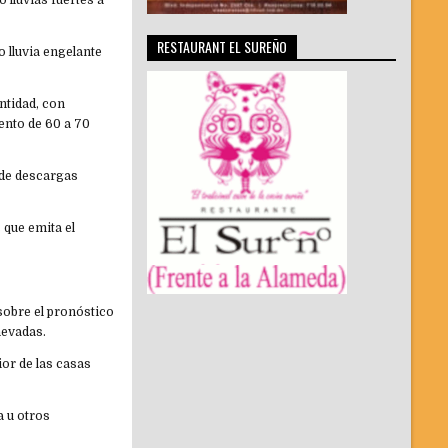
 lluvias fuertes a
RESTAURANT EL SUREÑO
o lluvia engelante
ntidad, con
ento de 60 a 70
 de descargas
 que emita el
sobre el pronóstico
nevadas.
ior de las casas
a u otros