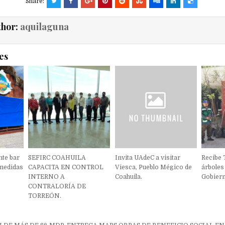
Share:
thor:
aquilaguna
es
nte bar
SEFIRC COAHUILA
Invita UAdeC a visitar
Recibe
 medidas
CAPACITA EN CONTROL
Viesca, Pueblo Mégico de
árboles 
INTERNO A
Coahuila.
Gobiern
CONTRALORÍA DE
TORREÓN.