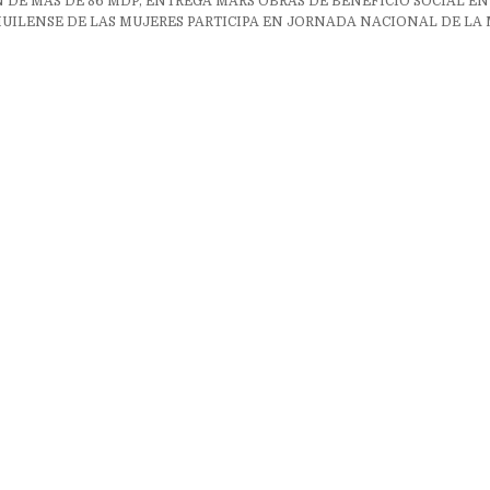
ón
 DE MÁS DE 86 MDP, ENTREGA MARS OBRAS DE BENEFICIO SOCIAL EN
UILENSE DE LAS MUJERES PARTICIPA EN JORNADA NACIONAL DE LA 