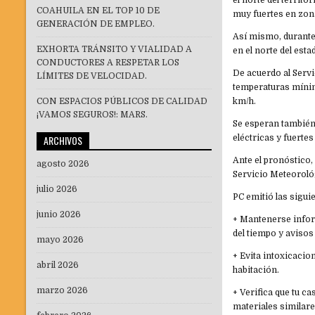
el norte del territ
COAHUILA EN EL TOP 10 DE
muy fuertes en zon
GENERACIÓN DE EMPLEO.
Así mismo, durante 
EXHORTA TRÁNSITO Y VIALIDAD A
en el norte del esta
CONDUCTORES A RESPETAR LOS
De acuerdo al Serv
LÍMITES DE VELOCIDAD.
temperaturas mínima
CON ESPACIOS PÚBLICOS DE CALIDAD
km/h.
¡VAMOS SEGUROS!: MARS.
Se esperan también
ARCHIVOS
eléctricas y fuertes
Ante el pronóstico,
agosto 2026
Servicio Meteorol
julio 2026
PC emitió las sigu
junio 2026
+ Mantenerse infor
del tiempo y avisos
mayo 2026
+ Evita intoxicacio
abril 2026
habitación.
marzo 2026
+ Verifica que tu ca
materiales similare