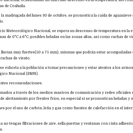
orio nacional, ocasionando un marcado descenso en la temperatura, así como
as de Coahuila.
la madrugada del lunes 30 de octubre, se pronostica la caída de aguanieve 
do.
icio Meteorológico Nacional, se espera un descenso de temperatura en la e
s de 0°C a 6°C, posibles heladas en las zonas altas, así como rachas de vi
 lluvias muy fuertes(50 a 75 mm), mismas que podrán estar acompañadas
 rachas de viento.
 se exhorta a la población a tomar precauciones y estar atentos a los avisos
ógico Nacional (SMN).
ientes recomendaciones:
mados a través de los medios masivos de comunicación y redes oficiales 
 de alertamiento por frentes fríos, en especial si se pronostican heladas y 
nes por el uso de carbón, leña y gas como fuentes de calefacción en el inter
sa no tengas filtraciones de aire, sella puertas y ventanas con cinta adhesiv
s.