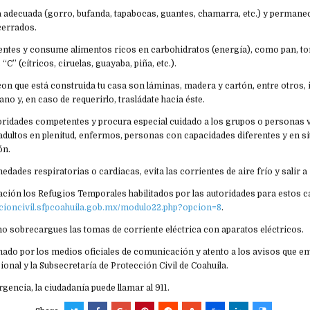
 adecuada (gorro, bufanda, tapabocas, guantes, chamarra, etc.) y permanec
cerrados.
ientes y consume alimentos ricos en carbohidratos (energía), como pan, tort
“C” (cítricos, ciruelas, guayaba, piña, etc.).
 con que está construida tu casa son láminas, madera y cartón, entre otros, i
o y, en caso de requerirlo, trasládate hacia éste.
toridades competentes y procura especial cuidado a los grupos o personas 
dultos en plenitud, enfermos, personas con capacidades diferentes y en sit
ón.
edades respiratorias o cardiacas, evita las corrientes de aire frío y salir a
ación los Refugios Temporales habilitados por las autoridades para estos c
eccioncivil.sfpcoahuila.gob.mx/modulo22.php?opcion=8
.
 no sobrecargues las tomas de corriente eléctrica con aparatos eléctricos.
do por los medios oficiales de comunicación y atento a los avisos que emi
nal y la Subsecretaría de Protección Civil de Coahuila.
gencia, la ciudadanía puede llamar al 911.