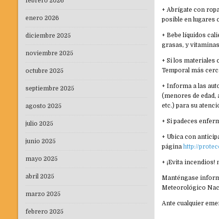
febrero 2026
+ Abrígate con ropa
enero 2026
posible en lugares 
+ Bebe líquidos cal
diciembre 2025
grasas, y vitaminas 
noviembre 2025
+ Si los materiales
Temporal más cercan
octubre 2025
+ Informa a las au
septiembre 2025
(menores de edad, a
etc.) para su atenci
agosto 2025
+ Si padeces enferm
julio 2025
+ Ubica con anticip
junio 2025
página
http://prot
mayo 2025
+ ¡Evita incendios!
abril 2025
Manténgase informa
Meteorológico Nacio
marzo 2025
Ante cualquier emer
febrero 2025