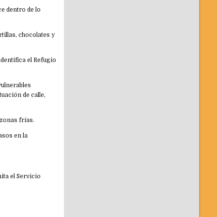
e dentro de lo
illas, chocolates y
dentifica el Refugio
vulnerables
uación de calle,
 zonas frías.
asos en la
ta el Servicio