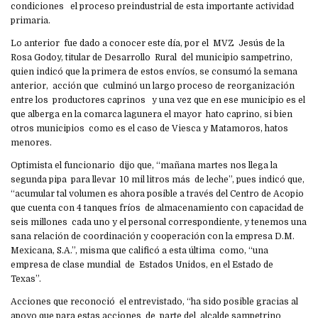
condiciones el proceso preindustrial de esta importante actividad
primaria.
Lo anterior fue dado a conocer este día, por el MVZ Jesús de la
Rosa Godoy, titular de Desarrollo Rural del municipio sampetrino,
quien indicó que la primera de estos envíos, se consumó la semana
anterior, acción que culminó un largo proceso de reorganización
entre los productores caprinos y una vez que en ese municipio es el
que alberga en la comarca lagunera el mayor hato caprino, si bien
otros municipios como es el caso de Viesca y Matamoros, hatos
menores.
Optimista el funcionario dijo que, “mañana martes nos llega la
segunda pipa para llevar 10 mil litros más de leche”, pues indicó que,
“acumular tal volumen es ahora posible a través del Centro de Acopio
que cuenta con 4 tanques fríos de almacenamiento con capacidad de
seis millones cada uno y el personal correspondiente, y tenemos una
sana relación de coordinación y cooperación con la empresa D.M.
Mexicana, S.A.”, misma que calificó a esta última como, “una
empresa de clase mundial de Estados Unidos, en el Estado de
Texas”.
Acciones que reconoció el entrevistado, “ha sido posible gracias al
apoyo que para estas acciones de parte del alcalde sampetrino