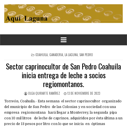
POSTED
COAHUILA
,
GANADERIA
,
LA LAGUNA
,
SAN PEDRO
IN
Sector caprinocultor de San Pedro Coahuila
inicia entrega de leche a socios
regiomontanos.
OLGA QUIRARTE RAMÍREZ
13 DE NOVIEMBRE DE 2023
Torreón, Coahuila.- Esta semana el sector caprinocultor organizado
del municipio de San Pedro de las Colonias y en sociedad con una
empresa regiomontana hará llegar a Monterrey, la segunda pipa
con 10 mil litros de leche de caprinos, adquiridos por ésta última a un
precio de 13 pesos por litro con lo que se inicia en óptimas