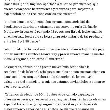
David Ruiz por el impulso aportado a favor de productores que
cuentan con pocas herramientas y recursos para mejorar la
explotación de los recursos con los que cuentan”.
“Hemos estado organizándolos, creando una Sociedad de
Productores Caprinos, y signamos un convenio en la Ciudad de
Monterrey la cual está pagando 13 pesos por litro de leche, cuando
en el mercado local solo se logra un precio unitario de tal producto,
entre los 9 y 9.30 pesos”.
“Afortunadamente ya el miércoles pasado enviamos la primera pipa
con 10 mil litros rumbo a Monterrey y precisamente mañana martes,
viene la segunda, por otros 10 mil litros”.
La empresa, afirmó, “nos presta un vehículo destinado a la
recolección de la leche”. Dijo luego que, “los socios que participan en
estas acciones, son por ahora solo 50 socios, de los casi 250
existente en el municipio, a quienes estamos invitándolos a sumarse
a esta estrategia”.
“Tenemos alrededor de 60 mil cabezas de ganado caprino, de
diversas especies, en especial la sanen, pero también hay de otras, en
especial las alpinas y hay segmentos que están ya en tareas de
mejoramiento genérico de sus hatos, de ahí que tengamos un