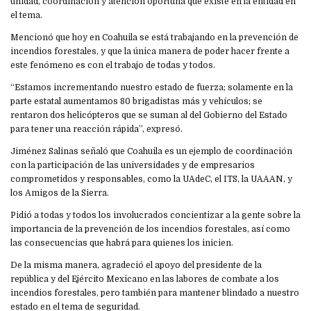
unidad, coordinación y atención oportuna que existe en la entidad en
el tema.
Mencionó que hoy en Coahuila se está trabajando en la prevención de
incendios forestales, y que la única manera de poder hacer frente a
este fenómeno es con el trabajo de todas y todos.
“Estamos incrementando nuestro estado de fuerza; solamente en la
parte estatal aumentamos 80 brigadistas más y vehículos; se
rentaron dos helicópteros que se suman al del Gobierno del Estado
para tener una reacción rápida”, expresó.
Jiménez Salinas señaló que Coahuila es un ejemplo de coordinación
con la participación de las universidades y de empresarios
comprometidos y responsables, como la UAdeC, el ITS, la UAAAN, y
los Amigos de la Sierra.
Pidió a todas y todos los involucrados concientizar a la gente sobre la
importancia de la prevención de los incendios forestales, así como
las consecuencias que habrá para quienes los inicien.
De la misma manera, agradeció el apoyo del presidente de la
república y del Ejército Mexicano en las labores de combate a los
incendios forestales, pero también para mantener blindado a nuestro
estado en el tema de seguridad.