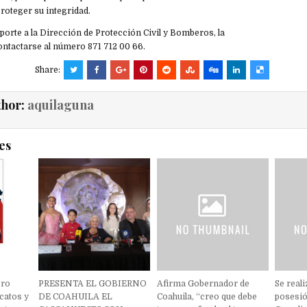
roteger su integridad.
porte a la Dirección de Protección Civil y Bomberos, la
ontactarse al número 871 712 00 66.
Share:
thor:
aquilaguna
es
bro
PRESENTA EL GOBIERNO
Afirma Gobernador de
Se real
catos y
DE COAHUILA EL
Coahuila, “creo que debe
posesió