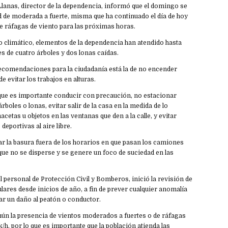
Llanas, director de la dependencia, informó que el domingo se
d de moderada a fuerte, misma que ha continuado el día de hoy
e ráfagas de viento para las próximas horas.
o climático, elementos de la dependencia han atendido hasta
s de cuatro árboles y dos lonas caídas.
recomendaciones para la ciudadanía está la de no encender
e evitar los trabajos en alturas.
 que es importante conducir con precaución, no estacionar
rboles o lonas, evitar salir de la casa en la medida de lo
cetas u objetos en las ventanas que den a la calle, y evitar
 deportivas al aire libre.
r la basura fuera de los horarios en que pasan los camiones
que no se disperse y se genere un foco de suciedad en las
l personal de Protección Civil y Bomberos, inició la revisión de
lares desde inicios de año, a fin de prever cualquier anomalía
ar un daño al peatón o conductor.
ún la presencia de vientos moderados a fuertes o de ráfagas
k/h, por lo que es importante que la población atienda las