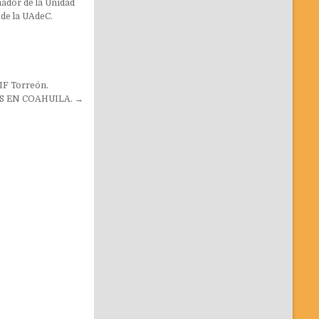
ador de la Unidad
de la UAdeC.
DIF Torreón.
S EN COAHUILA. →