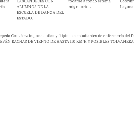
ontera
CASCANUECES CON
tocarse a fondo el tema
Coordin
ila
ALUMNOS DE LA
migratorio”.
Laguna 
ESCUELA DE DANZA DEL
ESTADO.
ón
peda González impone cofias y filipinas a estudiantes de enfermería del 
REVÉN RACHAS DE VIENTO DE HASTA 110 KM/H Y POSIBLES TOLVANERA