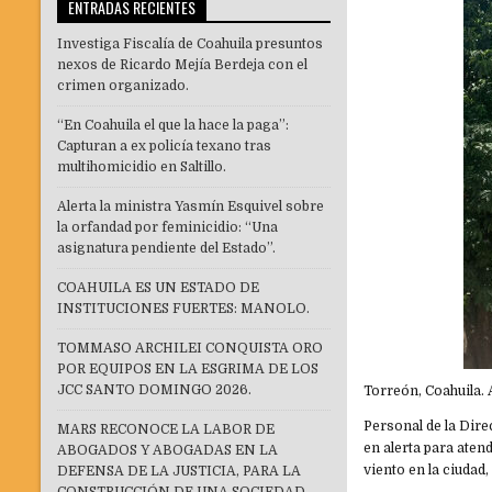
ENTRADAS RECIENTES
Investiga Fiscalía de Coahuila presuntos
nexos de Ricardo Mejía Berdeja con el
crimen organizado.
“En Coahuila el que la hace la paga”:
Capturan a ex policía texano tras
multihomicidio en Saltillo.
Alerta la ministra Yasmín Esquivel sobre
la orfandad por feminicidio: “Una
asignatura pendiente del Estado”.
COAHUILA ES UN ESTADO DE
INSTITUCIONES FUERTES: MANOLO.
TOMMASO ARCHILEI CONQUISTA ORO
POR EQUIPOS EN LA ESGRIMA DE LOS
JCC SANTO DOMINGO 2026.
Torreón, Coahuila. 
Personal de la Dir
MARS RECONOCE LA LABOR DE
en alerta para atend
ABOGADOS Y ABOGADAS EN LA
viento en la ciudad,
DEFENSA DE LA JUSTICIA, PARA LA