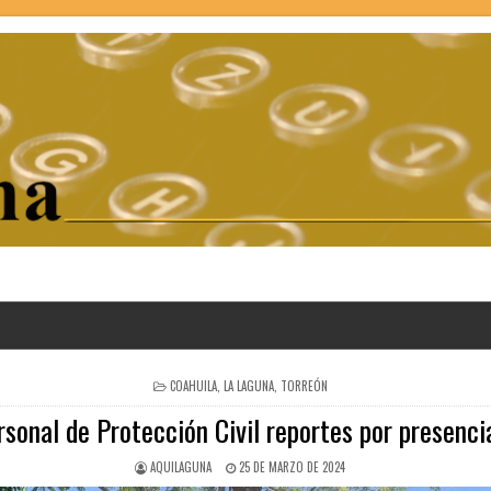
POSTED
COAHUILA
,
LA LAGUNA
,
TORREÓN
IN
sonal de Protección Civil reportes por presenci
AQUILAGUNA
25 DE MARZO DE 2024