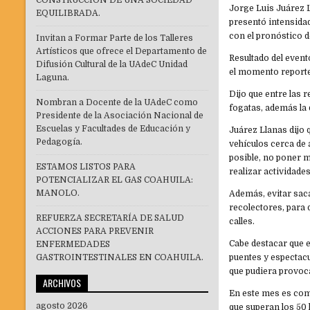
CONSTRUCCIÓN DE UNA SOCIEDAD
Jorge Luis Juárez 
EQUILIBRADA.
presentó intensida
con el pronóstico d
Invitan a Formar Parte de los Talleres
Artísticos que ofrece el Departamento de
Resultado del event
Difusión Cultural de la UAdeC Unidad
el momento reporte
Laguna.
Dijo que entre las 
Nombran a Docente de la UAdeC como
fogatas, además la d
Presidente de la Asociación Nacional de
Escuelas y Facultades de Educación y
Juárez Llanas dijo
Pedagogía.
vehículos cerca de á
posible, no poner ma
ESTAMOS LISTOS PARA
realizar actividades
POTENCIALIZAR EL GAS COAHUILA:
MANOLO.
Además, evitar saca
recolectores, para 
REFUERZA SECRETARÍA DE SALUD
calles.
ACCIONES PARA PREVENIR
Cabe destacar que e
ENFERMEDADES
GASTROINTESTINALES EN COAHUILA.
puentes y espectacu
que pudiera provoc
ARCHIVOS
En este mes es com
agosto 2026
que superan los 50 