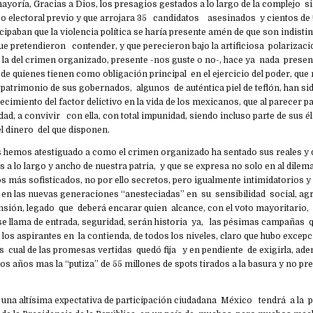
ayoría, Gracias a Dios, los presagios gestados a lo largo de la complejo s
 electoral previo y que arrojara 35 candidatos asesinados y cientos de
icipaban que la violencia política se haría presente amén de que son indist
 que pretendieron contender, y que perecieron bajo la artificiosa polarizaci
o la del crimen organizado, presente -nos guste o no-, hace ya nada presen
 de quienes tienen como obligación principal en el ejercicio del poder, que 
y patrimonio de sus gobernados, algunos de auténtica piel de teflón, han s
ecimiento del factor delictivo en la vida de los mexicanos, que al parecer pa
ad, a convivir con ella, con total impunidad, siendo incluso parte de sus éli
l dinero del que disponen.
hemos atestiguado a como el crimen organizado ha sentado sus reales y
s a lo largo y ancho de nuestra patria, y que se expresa no solo en al dilem
más sofisticados, no por ello secretos, pero igualmente intimidatorios y 
en las nuevas generaciones “anesteciadas” en su sensibilidad social, ag
nsión, legado que deberá encarar quien alcance, con el voto mayoritario, 
 se llama de entrada, seguridad, serán historia ya, las pésimas campañas 
los aspirantes en la contienda, de todos los niveles, claro que hubo excepc
 cual de las promesas vertidas quedó fija y en pendiente de exigirla, ad
os años mas la “putiza” de 55 millones de spots tirados a la basura y no pr
 una altísima expectativa de participación ciudadana México tendrá a la 