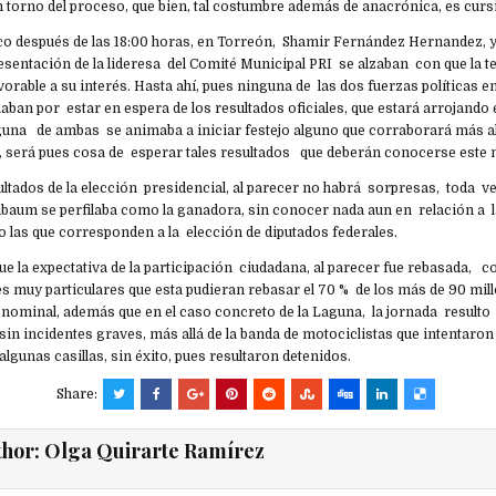
torno del proceso, que bien, tal costumbre además de anacrónica, es cursi
oco después de las 18:00 horas, en Torreón, Shamir Fernández Hernandez,
esentación de la lideresa del Comité Municipal PRI se alzaban con que la t
vorable a su interés. Hasta ahí, pues ninguna de las dos fuerzas políticas e
ban por estar en espera de los resultados oficiales, que estará arrojando
guna de ambas se animaba a iniciar festejo alguno que corraborará más a
o, será pues cosa de esperar tales resultados que deberán conocerse est
ultados de la elección presidencial, al parecer no habrá sorpresas, toda v
inbaum se perfilaba como la ganadora, sin conocer nada aun en relación a 
o las que corresponden a la elección de diputados federales.
e la expectativa de la participación ciudadana, al parecer fue rebasada,
s muy particulares que esta pudieran rebasar el 70 % de los más de 90 mil
ta nominal, además que en el caso concreto de la Laguna, la jornada resul
 sin incidentes graves, más allá de la banda de motociclistas que intentaron
algunas casillas, sin éxito, pues resultaron detenidos.
Share:
thor:
Olga Quirarte Ramírez