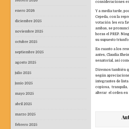
febrero 2026
consideraciones en 
enero 2026
Y a media tarde, p
Cepeda, con la repr
diciembre 2025
votación les era fa
ambas, se pronuncia
noviembre 2025
horas el PREP. Nin
su supuesto triunf
octubre 2025
En cuanto a los res
septiembre 2025
antes, Claudia She
senatorial, así com
agosto 2025
Diremos también qu
julio 2025
según apreciacione
integrantes de lis
junio 2025
copiosa, tranquila,
alterar el orden en 
mayo 2025
abril 2025
marzo 2025
Au
febrero 2025