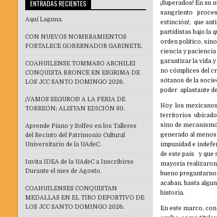
ENTRADAS RECIENTES
¡Superados! En su m
sangriento proceso
Aquí Laguna.
extinción!, que ant
partidistas bajo la
CON NUEVOS NOMBRAMIENTOS
orden político, sin
FORTALECE GOBERNADOR GABINETE.
ciencia y paciencia
garantizar la vida 
COAHUILENSE TOMMASO ARCHILEI
no cómplices del cr
CONQUISTA BRONCE EN ESGRIMA DE
sótanos de la socied
LOS JCC SANTO DOMINGO 2026.
poder aplastante de
¡VAMOS SEGUROS! A LA FERIA DE
Hoy los mexicanos 
TORREÓN; ALISTAN EDICIÓN 80.
territorios ubicado
sino de mecanismos 
Aprende Piano y Solfeo en los Talleres
generado al menos 
del Recinto del Patrimonio Cultural
Universitario de la UAdeC.
impunidad e indefe
de este país y que
Invita IDEA de la UAdeC a Inscribirse
mayoría realizaron 
Durante el mes de Agosto.
bueno preguntarnos
acaban, hasta algun
COAHUILENSES CONQUISTAN
historia.
MEDALLAS EN EL TIRO DEPORTIVO DE
LOS JCC SANTO DOMINGO 2026.
En este marco, con