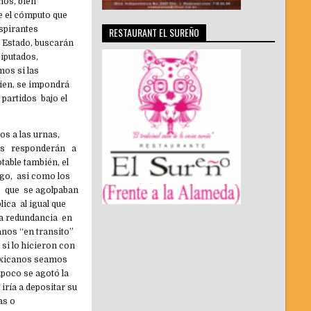
chos, bien
e el cómputo que
spirantes
RESTAURANT EL SUREÑO
o Estado, buscarán
iputados,
mos si las
bien, se impondrá
 partidos bajo el
s a las urnas,
enes responderán a
table también, el
argo, asi como los
es que se agolpaban
ica al igual que
la redundancia en
anos “en transito”
si lo hicieron con
 mexicanos seamos
mpoco se agotó la
 iría a depositar su
as o