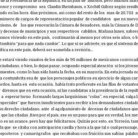
r de la Presidencia de la República, en un país de muchos, pero muchos ma
onor y compromiso sea Claudia Sheinbaum, o Xóchitl Gálvez según result
do en las hora días próximos, asi como del resto de los mas de 20,702 a
l número de cargos de representación popular de candidatos que en nuev
 mismo, de los que renovarán la Cámara de Senadores, más la Cámara de D
s y decenas de municipios y sus respectivos cabildos. Mañana lunes, sabre
amos viviendo en este país, continuarán al menos por otros seis años, o 
 también “para que nada cambie”. Lo que si se advierte, es que el sistema de
lítica en este pais, deberá ser sometida a revisión…
se estará viendo cuantos de los más de 90 millones de mexicanos convocado
 ciudadano, o bien, lo dejan pasar, ocupando especial atención si los jóv
enuentes, como lo han sido hasta la fecha, en su mayoría. En esta jornada no
e la costumbrita esa de que los personajes políticos en ejercicio de algun c
erlos, hasta en esta ocasión, había trato preferente en las filas de votant
iremos que en esta ocasión, ni las candidatas a la presidencia de la repúbl
 esperar turno formando largas larguísimas “colas”, en especial, valga 
speciales” que fueron insuficientes para recibir a los demandantes ciudad
 su derecho ciudadano, ante el agolpamiento de decenas de ciudadanos que 
que las citadas .Bien por el país, ese es un paso para que en verdad, los
to es un avance, pero hay que felicitarnos. Quizás por esto, en Torreón, ta
 la que se citaba con anticipación casilla y hora a la que tal o cual personaje,
 reporteros y camarógrafos que recababan con fruición sus sabias palabr