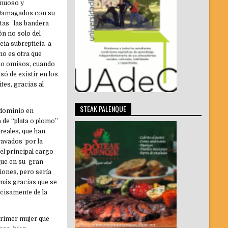
inuoso y
 !amagados con su
intas las bandera
ón no solo del
cia subrepticia a
no es otra que
ido omisos, cuando
só de existir en los
tes, gracias al
STEAK PALENQUE
 dominio en
a de “plata o plomo”
reales, que han
ravados por la
el principal cargo
que en su gran
iones, pero sería
emás gracias que se
ecisamente de la
primer mujer que