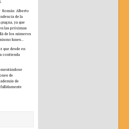
.
 y Román Alberto
endencia de la
n pugna, ya que
 en las próximas
llá de los números
e mismo lunes…
ez que desde en
la contienda
 comentándose
lones de
to además de
 fallidamente