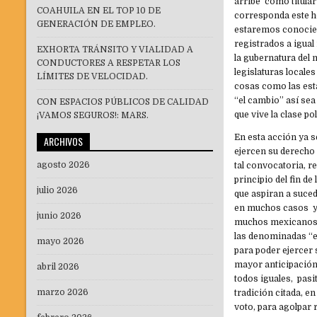
arribe como titula
COAHUILA EN EL TOP 10 DE
corresponda este h
GENERACIÓN DE EMPLEO.
estaremos conocien
registrados a igua
EXHORTA TRÁNSITO Y VIALIDAD A
la gubernatura del
CONDUCTORES A RESPETAR LOS
legislaturas locale
LÍMITES DE VELOCIDAD.
cosas como las est
“el cambio” así sea
CON ESPACIOS PÚBLICOS DE CALIDAD
que vive la clase po
¡VAMOS SEGUROS!: MARS.
En esta acción ya 
ARCHIVOS
ejercen su derecho
agosto 2026
tal convocatoria, r
principio del fin d
julio 2026
que aspiran a suced
en muchos casos y d
junio 2026
muchos mexicanos a
las denominadas “e
mayo 2026
para poder ejercer
mayor anticipación 
abril 2026
todos iguales, pasi
marzo 2026
tradición citada, en
voto, para agolpar