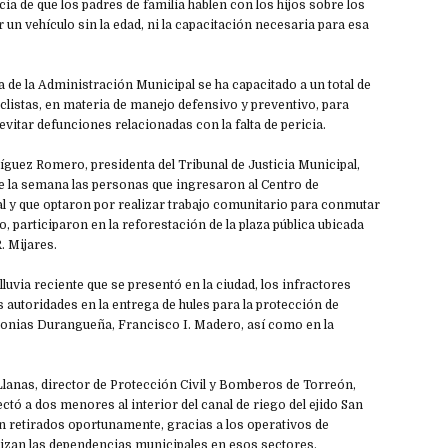
cia de que los padres de familia hablen con los hijos sobre los
 un vehículo sin la edad, ni la capacitación necesaria para esa
va de la Administración Municipal se ha capacitado a un total de
clistas, en materia de manejo defensivo y preventivo, para
evitar defunciones relacionadas con la falta de pericia.
guez Romero, presidenta del Tribunal de Justicia Municipal,
te la semana las personas que ingresaron al Centro de
 y que optaron por realizar trabajo comunitario para conmutar
o, participaron en la reforestación de la plaza pública ubicada
. Mijares.
lluvia reciente que se presentó en la ciudad, los infractores
 autoridades en la entrega de hules para la protección de
olonias Durangueña, Francisco I. Madero, así como en la
Llanas, director de Protección Civil y Bomberos de Torreón,
ctó a dos menores al interior del canal de riego del ejido San
n retirados oportunamente, gracias a los operativos de
lizan las dependencias municipales en esos sectores.