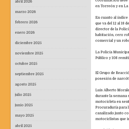
coordinación debe c
abril 2026
en Torreón y en La
marzo 2026
En cuanto al índice
febrero 2026
que va del 12 al 18
director de la Poli
enero 2026
habitación, cero ro
comercial y un rob
diciembre 2025
La Policía Municip
noviembre 2025
Público y 108 remiti
octubre 2025
El Grupo de Reacció
septiembre 2025
posesión de narcót
agosto 2025
Luis Alberto Morale
julio 2025
durante la semana 
motocicleta en senti
junio 2025
Procuraduría para 
canalizado junto co
mayo 2025
motociclistas que 
abril 2025