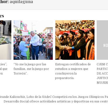
thor:
aquilaguna
es
ies”,
“Yo me la juego por las
Entregan certificados de
CJEM 
al que
familias, me la juego por
estudios a mujeres que
PARTIC
en
Torreón”.
concluyeron la
DE ACC
preparatoria.
JUSTIC
MUJERE
ón
ande Kalionchiz, Lobo de la UAdeC Competirá en los Juegos Olímpicos Pa
Desarrollo Social ofrece actividades artísticas y deportivas en sus cen