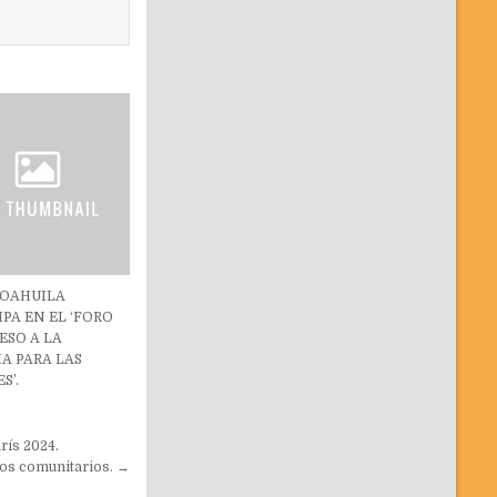
COAHUILA
IPA EN EL ‘FORO
ESO A LA
IA PARA LAS
S’.
rís 2024.
tros comunitarios. →