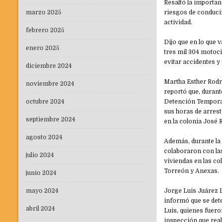
Resaltó la importan
marzo 2025
riesgos de conducir
actividad.
febrero 2025
Dijo que en lo que 
enero 2025
tres mil 304 motoci
evitar accidentes y 
diciembre 2024
Martha Esther Rodrí
noviembre 2024
reportó que, duran
octubre 2024
Detención Temporal
sus horas de arrest
septiembre 2024
en la colonia José R
agosto 2024
Además, durante la 
colaboraron con las
julio 2024
viviendas en las c
Torreón y Anexas.
junio 2024
mayo 2024
Jorge Luis Juárez 
informó que se dete
abril 2024
Luis, quienes fuero
inspección que rea