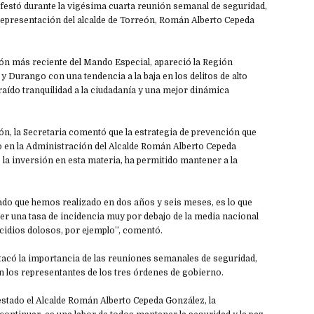
ifestó durante la vigésima cuarta reunión semanal de seguridad,
 representación del alcalde de Torreón, Román Alberto Cepeda
ión más reciente del Mando Especial, apareció la Región
y Durango con una tendencia a la baja en los delitos de alto
traído tranquilidad a la ciudadanía y una mejor dinámica
ón, la Secretaria comentó que la estrategia de prevención que
 en la Administración del Alcalde Román Alberto Cepeda
la inversión en esta materia, ha permitido mantener a la
ado que hemos realizado en dos años y seis meses, es lo que
ner una tasa de incidencia muy por debajo de la media nacional
cidios dolosos, por ejemplo”, comentó.
tacó la importancia de las reuniones semanales de seguridad,
an los representantes de los tres órdenes de gobierno.
stado el Alcalde Román Alberto Cepeda González, la