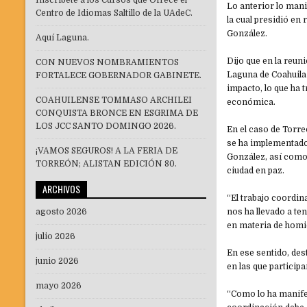
Inscríbete a los Cursos que Ofrece el
Lo anterior lo man
Centro de Idiomas Saltillo de la UAdeC.
la cual presidió en
González.
Aquí Laguna.
Dijo que en la reun
CON NUEVOS NOMBRAMIENTOS
Laguna de Coahuila 
FORTALECE GOBERNADOR GABINETE.
impacto, lo que ha 
COAHUILENSE TOMMASO ARCHILEI
económica.
CONQUISTA BRONCE EN ESGRIMA DE
LOS JCC SANTO DOMINGO 2026.
En el caso de Torre
se ha implementado
¡VAMOS SEGUROS! A LA FERIA DE
González, así como 
TORREÓN; ALISTAN EDICIÓN 80.
ciudad en paz.
ARCHIVOS
“El trabajo coordin
agosto 2026
nos ha llevado a te
en materia de homi
julio 2026
En ese sentido, des
junio 2026
en las que particip
mayo 2026
“Como lo ha manife