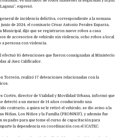
ontinuar, es una labor de todos mantener la seguridad y la paz
 Laguna”, expresó.
 general de incidencia delictiva, correspondiente a la semana
 de junio de 2024, el comisario César Antonio Perales Esparza,
cía Municipal, dijo que se registraron nueve robos a casa
bos de accesorios de vehículo sin violencia, ocho robos a local
o a persona con violencia.
al efectuó 85 detenciones que fueron consignadas al Ministerio
das al Juez Calificador.
n Torreón, realizó 17 detenciones relacionadas con la
icos.
s Cortés, director de Vialidad y Movilidad Urbana, informó que
se detectó a un menor de 14 años conduciendo una
do contrario, a quien se le retiró el vehículo, se dio aviso a la
las Niñas, Los Niños y la Familia (PRONNIF), y además fue
n su padre para que tome el curso de capacitación para
imparte la dependencia en coordinación con el ICATEC.