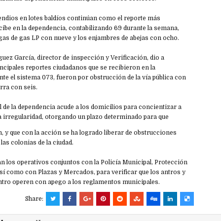
endios en lotes baldíos continúan como el reporte más
cibe en la dependencia, contabilizando 69 durante la semana,
ugas de gas LP con nueve y los enjambres de abejas con ocho.
uez García, director de inspección y Verificación, dio a
ncipales reportes ciudadanos que se recibieron en la
e el sistema 073, fueron por obstrucción de la vía pública con
arra con seis.
 de la dependencia acude a los domicilios para concientizar a
a irregularidad, otorgando un plazo determinado para que
ón, y que con la acción se ha logrado liberar de obstrucciones
 las colonias de la ciudad.
n los operativos conjuntos con la Policía Municipal, Protección
sí como con Plazas y Mercados, para verificar que los antros y
entro operen con apego a los reglamentos municipales.
Share: