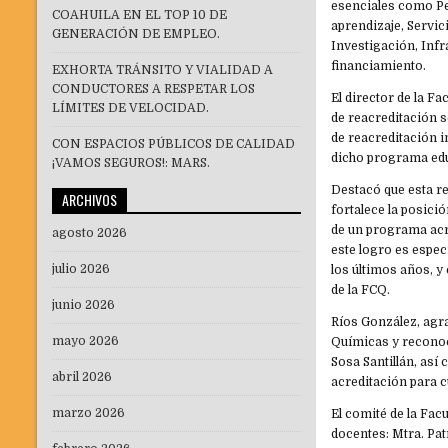
esenciales como Pe
COAHUILA EN EL TOP 10 DE
aprendizaje, Servic
GENERACIÓN DE EMPLEO.
Investigación, Infr
financiamiento.
EXHORTA TRÁNSITO Y VIALIDAD A
CONDUCTORES A RESPETAR LOS
El director de la F
LÍMITES DE VELOCIDAD.
de reacreditación s
de reacreditación i
CON ESPACIOS PÚBLICOS DE CALIDAD
dicho programa edu
¡VAMOS SEGUROS!: MARS.
Destacó que esta re
ARCHIVOS
fortalece la posici
de un programa acr
agosto 2026
este logro es espec
julio 2026
los últimos años, y
de la FCQ.
junio 2026
Ríos González, agra
mayo 2026
Químicas y reconoci
Sosa Santillán, así
abril 2026
acreditación para 
marzo 2026
El comité de la Fa
docentes: Mtra. Pat