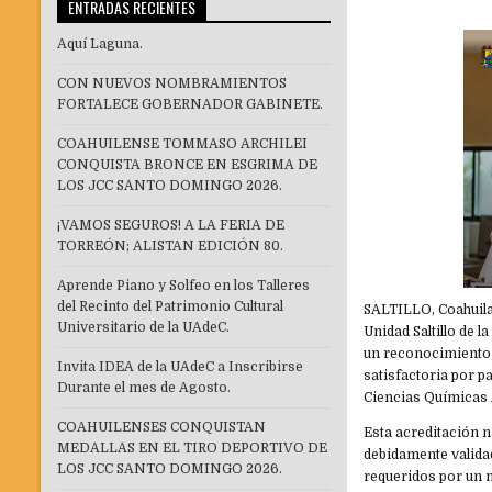
ENTRADAS RECIENTES
Aquí Laguna.
CON NUEVOS NOMBRAMIENTOS
FORTALECE GOBERNADOR GABINETE.
COAHUILENSE TOMMASO ARCHILEI
CONQUISTA BRONCE EN ESGRIMA DE
LOS JCC SANTO DOMINGO 2026.
¡VAMOS SEGUROS! A LA FERIA DE
TORREÓN; ALISTAN EDICIÓN 80.
Aprende Piano y Solfeo en los Talleres
del Recinto del Patrimonio Cultural
SALTILLO, Coahuila.
Universitario de la UAdeC.
Unidad Saltillo de 
un reconocimiento 
Invita IDEA de la UAdeC a Inscribirse
satisfactoria por p
Durante el mes de Agosto.
Ciencias Químicas
COAHUILENSES CONQUISTAN
Esta acreditación n
MEDALLAS EN EL TIRO DEPORTIVO DE
debidamente valida
LOS JCC SANTO DOMINGO 2026.
requeridos por un n