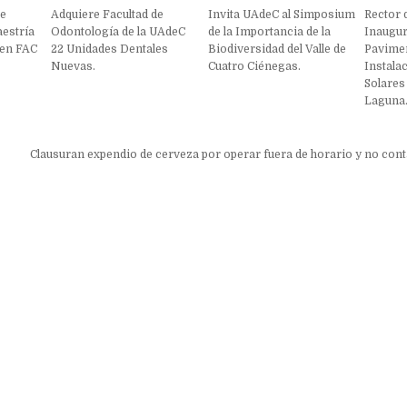
 e
Adquiere Facultad de
Invita UAdeC al Simposium
Rector 
aestría
Odontología de la UAdeC
de la Importancia de la
Inaugur
 en FAC
22 Unidades Dentales
Biodiversidad del Valle de
Pavime
Nuevas.
Cuatro Ciénegas.
Instala
Solares
Laguna
ón
Clausuran expendio de cerveza por operar fuera de horario y no con