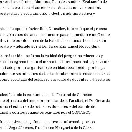
rsonal académico, Alumnos, Plan de estudios, Evaluación de
ios de apoyo para el aprendizaje, Vinculación y extensión,
aestructura y equipamiento y Gestión administrativa y
acultad, Leopoldo Javier Ríos González, informó que el proceso
e llevó a cabo durante el semestre pasado, mediante un Comité
ntegrado por docentes de la Facultad, que imparten clases en
cativo y liderado por el Dr. Tirso Emmanuel Flores Guía.
acreditación confirma la calidad del programa educativo y
ón de los egresados en el mercado laboral nacional, al provenir
editado por un organismo de calidad reconocido, por lo que
ialmente significativo dadas las limitaciones presupuestales de
 como resultado del esfuerzo conjunto de docentes y directivos
deció a toda la comunidad de la Facultad de Ciencias
ó el trabajo del anterior director de la Facultad, el Dr. Gerardo
 como el esfuerzo de todos los docentes y del comité de
cumplir con los requisitos exigidos por el CONAECQ.
cultad de Ciencias Químicas estuvo conformado por los
ricia Vega Sánchez, Dra. Ileana Margarita de la Garza