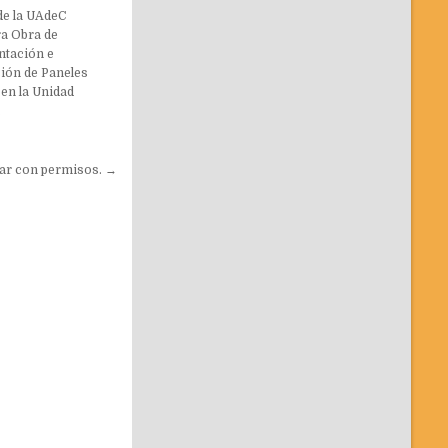
de la UAdeC
a Obra de
ntación e
ción de Paneles
 en la Unidad
.
tar con permisos. →