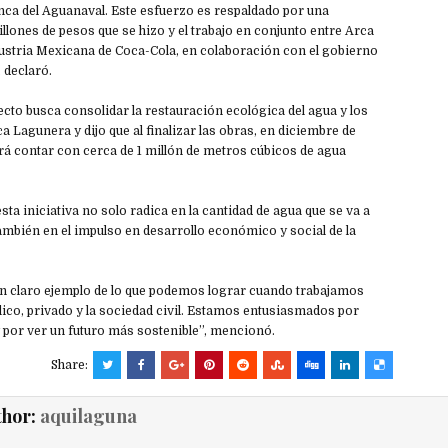
nca del Aguanaval. Este esfuerzo es respaldado por una
illones de pesos que se hizo y el trabajo en conjunto entre Arca
dustria Mexicana de Coca-Cola, en colaboración con el gobierno
, declaró.
cto busca consolidar la restauración ecológica del agua y los
a Lagunera y dijo que al finalizar las obras, en diciembre de
rá contar con cerca de 1 millón de metros cúbicos de agua
sta iniciativa no solo radica en la cantidad de agua que se va a
ambién en el impulso en desarrollo económico y social de la
un claro ejemplo de lo que podemos lograr cuando trabajamos
blico, privado y la sociedad civil. Estamos entusiasmados por
y por ver un futuro más sostenible”, mencionó.
Share:
thor:
aquilaguna