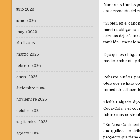
Naciones Unidas po
julio 2026
conservación del e
junio 2026
“Si bien en el cañ
nuestra obligación
mayo 2026
además dejará una 
también”, mencion
abril 2026
marzo 2026
Dijo que es obligac
medio ambiente y d
febrero 2026
enero 2026
Roberto Muñoz, pre
obra que se hará c
diciembre 2025
inmediato al hacerl
noviembre 2025
Thalía Delgado, dij
Coca-Cola, y el gob
octubre 2025
futuro más sostenib
septiembre 2025
“En Arca Continenta
enorgullece contrib
agosto 2025
proyecto que tiene