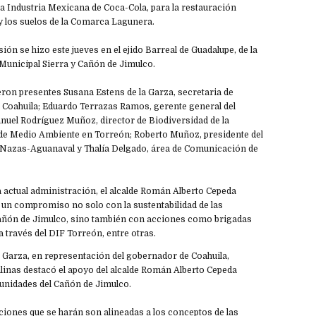
la Industria Mexicana de Coca-Cola, para la restauración
y los suelos de la Comarca Lagunera.
ión se hizo este jueves en el ejido Barreal de Guadalupe, de la
Municipal Sierra y Cañón de Jimulco.
eron presentes Susana Estens de la Garza, secretaria de
Coahuila; Eduardo Terrazas Ramos, gerente general del
uel Rodríguez Muñoz, director de Biodiversidad de la
de Medio Ambiente en Torreón; Roberto Muñoz, presidente del
Nazas-Aguanaval y Thalía Delgado, área de Comunicación de
la actual administración, el alcalde Román Alberto Cepeda
un compromiso no solo con la sustentabilidad de las
añón de Jimulco, sino también con acciones como brigadas
a través del DIF Torreón, entre otras.
a Garza, en representación del gobernador de Coahuila,
inas destacó el apoyo del alcalde Román Alberto Cepeda
unidades del Cañón de Jimulco.
cciones que se harán son alineadas a los conceptos de las