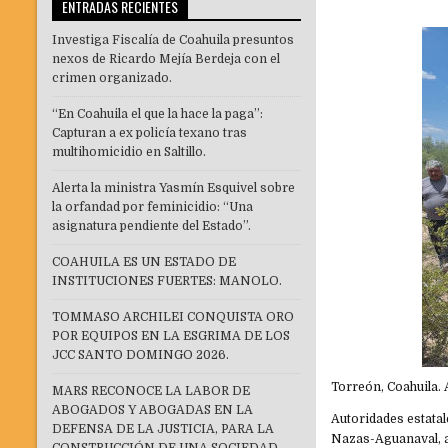
ENTRADAS RECIENTES
Investiga Fiscalía de Coahuila presuntos
nexos de Ricardo Mejía Berdeja con el
crimen organizado.
“En Coahuila el que la hace la paga”:
Capturan a ex policía texano tras
multihomicidio en Saltillo.
Alerta la ministra Yasmín Esquivel sobre
la orfandad por feminicidio: “Una
asignatura pendiente del Estado”.
COAHUILA ES UN ESTADO DE
INSTITUCIONES FUERTES: MANOLO.
TOMMASO ARCHILEI CONQUISTA ORO
POR EQUIPOS EN LA ESGRIMA DE LOS
JCC SANTO DOMINGO 2026.
Torreón, Coahuila. 
MARS RECONOCE LA LABOR DE
ABOGADOS Y ABOGADAS EN LA
Autoridades estata
DEFENSA DE LA JUSTICIA, PARA LA
Nazas-Aguanaval, a