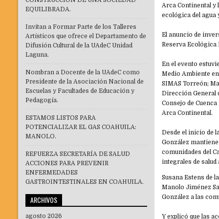
CONSTRUCCIÓN DE UNA SOCIEDAD
Arca Continental y 
EQUILIBRADA.
ecológica del agua 
Invitan a Formar Parte de los Talleres
El anuncio de invers
Artísticos que ofrece el Departamento de
Reserva Ecológica 
Difusión Cultural de la UAdeC Unidad
Laguna.
En el evento estuvi
Nombran a Docente de la UAdeC como
Medio Ambiente en 
Presidente de la Asociación Nacional de
SIMAS Torreón; Man
Escuelas y Facultades de Educación y
Dirección General 
Pedagogía.
Consejo de Cuenca 
Arca Continental.
ESTAMOS LISTOS PARA
POTENCIALIZAR EL GAS COAHUILA:
Desde el inicio de 
MANOLO.
González mantiene 
comunidades del C
REFUERZA SECRETARÍA DE SALUD
integrales de salud 
ACCIONES PARA PREVENIR
ENFERMEDADES
Susana Estens de l
GASTROINTESTINALES EN COAHUILA.
Manolo Jiménez Sal
González a las com
ARCHIVOS
agosto 2026
Y explicó que las a