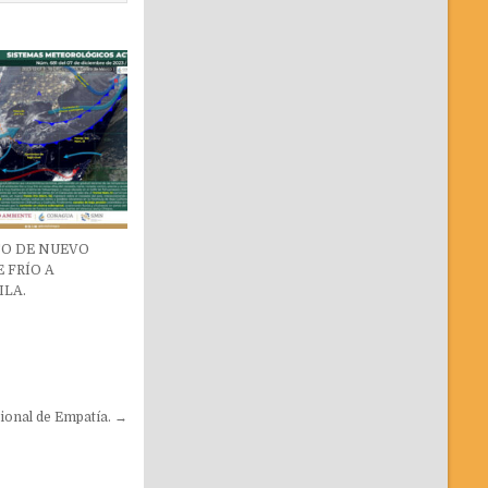
SO DE NUEVO
 FRÍO A
ILA.
ional de Empatía. →