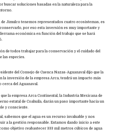
r buscar soluciones basadas en la naturaleza para la
ntorno.
ón de Jimulco tenemos representados cuatro ecosistemas, es
 conservarlo, por eso esta inversión es muy importante y
derrama económica en función del trabajo que se hará
ó.
ión de todos trabajar para la conservación y el cuidado del
e las especies.
sidente del Consejo de Cuenca Nazas-Aguanaval dijo que la
on la inversión de la empresa Arca, tendrá un impacto más
o cerca del Aguanaval.
o que la empresa Arca Continental, la Industria Mexicana de
ierno estatal de Coahuila, darán un paso importante hacia un
le y consciente.
l, sabemos que el agua es un recurso invaluable y nos
uir a la gestión responsable. Estamos dando inicio a este
 como objetivo reabastecer 333 mil metros cúbicos de agua