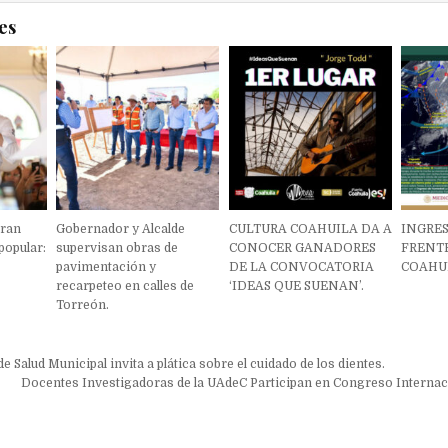
es
gran
Gobernador y Alcalde
CULTURA COAHUILA DA A
INGRE
popular:
supervisan obras de
CONOCER GANADORES
FRENTE
pavimentación y
DE LA CONVOCATORIA
COAHU
recarpeteo en calles de
‘IDEAS QUE SUENAN’.
Torreón.
ón
de Salud Municipal invita a plática sobre el cuidado de los dientes.
Docentes Investigadoras de la UAdeC Participan en Congreso Internac