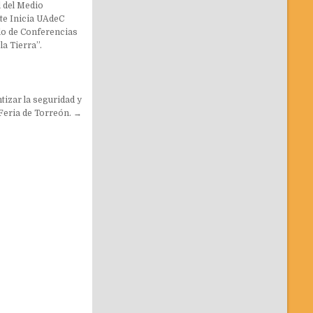
 del Medio
e Inicia UAdeC
lo de Conferencias
la Tierra”.
izar la seguridad y
 Feria de Torreón. →