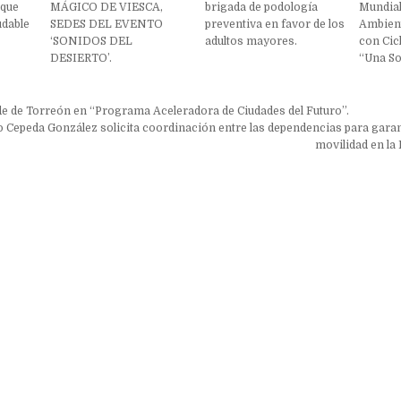
 que
MÁGICO DE VIESCA,
brigada de podología
Mundial
udable
SEDES DEL EVENTO
preventiva en favor de los
Ambient
‘SONIDOS DEL
adultos mayores.
con Cic
DESIERTO’.
“Una So
ón
lde de Torreón en “Programa Aceleradora de Ciudades del Futuro”.
 Cepeda González solicita coordinación entre las dependencias para garant
movilidad en la