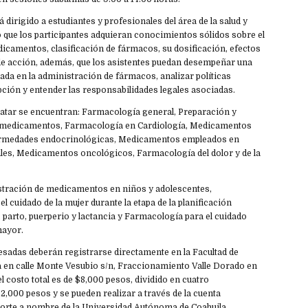
 dirigido a estudiantes y profesionales del área de la salud y
 que los participantes adquieran conocimientos sólidos sobre el
icamentos, clasificación de fármacos, su dosificación, efectos
 de acción, además, que los asistentes puedan desempeñar una
da en la administración de fármacos, analizar políticas
pción y entender las responsabilidades legales asociadas.
tratar se encuentran: Farmacología general, Preparación y
 medicamentos, Farmacología en Cardiología, Medicamentos
rmedades endocrinológicas, Medicamentos empleados en
es, Medicamentos oncológicos, Farmacología del dolor y de la
tración de medicamentos en niños y adolescentes,
l cuidado de la mujer durante la etapa de la planificación
 parto, puerperio y lactancia y Farmacología para el cuidado
mayor.
esadas deberán registrarse directamente en la Facultad de
 en calle Monte Vesubio s/n, Fraccionamiento Valle Dorado en
el costo total es de $8,000 pesos, dividido en cuatro
,000 pesos y se pueden realizar a través de la cuenta
rte a nombre de la Universidad Autónoma de Coahuila.