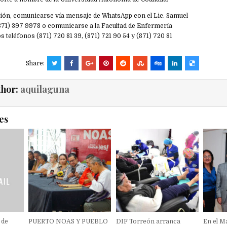
ón, comunicarse vía mensaje de WhatsApp con el Lic. Samuel
871) 397 9978 o comunicarse a la Facultad de Enfermería
s teléfonos (871) 720 81 39, (871) 721 90 54 y (871) 720 81
Share:
thor:
aquilaguna
es
 de
PUERTO NOAS Y PUEBLO
DIF Torreón arranca
En el M