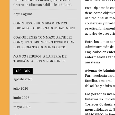
Inscríbete a los Cursos que Ofrece el
Centro de Idiomas Saltillo de la UAdeC.
Este Diplomado está
tiene como objetivo
Aquí Laguna.
uso racional de med
CON NUEVOS NOMBRAMIENTOS
colaterales y nivel
FORTALECE GOBERNADOR GABINETE.
práctica fundamenta
actuales de prescri
COAHUILENSE TOMMASO ARCHILEI
Entre los temas a 
CONQUISTA BRONCE EN ESGRIMA DE
Administración de
LOS JCC SANTO DOMINGO 2026.
empleados en enfe
¡VAMOS SEGUROS! A LA FERIA DE
enfermedades renal
TORREÓN; ALISTAN EDICIÓN 80.
anestesia.
ARCHIVOS
Además de Adminis
Farmacología para e
agosto 2026
familiar, embarazo,
del adulto y adulto 
julio 2026
Las personas inter
junio 2026
Enfermería ubicada
Torreón, Coahuila; 
mayo 2026
mensualidades de $2
0194025602 de Bano