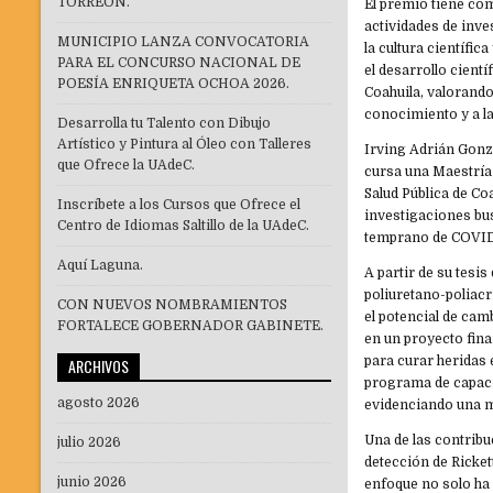
TORREÓN.
El premio tiene com
actividades de inve
MUNICIPIO LANZA CONVOCATORIA
la cultura científi
PARA EL CONCURSO NACIONAL DE
el desarrollo cient
POESÍA ENRIQUETA OCHOA 2026.
Coahuila, valorando
conocimiento y a l
Desarrolla tu Talento con Dibujo
Artístico y Pintura al Óleo con Talleres
Irving Adrián Gonz
que Ofrece la UAdeC.
cursa una Maestría 
Salud Pública de Co
Inscríbete a los Cursos que Ofrece el
investigaciones bu
Centro de Idiomas Saltillo de la UAdeC.
temprano de COVID
Aquí Laguna.
A partir de su tesi
poliuretano-poliacr
CON NUEVOS NOMBRAMIENTOS
el potencial de cam
FORTALECE GOBERNADOR GABINETE.
en un proyecto fin
para curar heridas 
ARCHIVOS
programa de capacit
agosto 2026
evidenciando una me
Una de las contribu
julio 2026
detección de Ricket
junio 2026
enfoque no solo ha