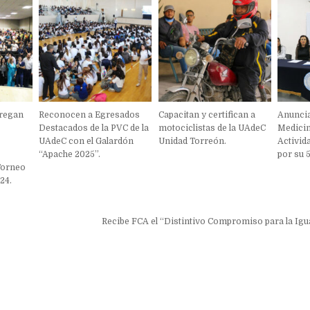
tregan
Reconocen a Egresados
Capacitan y certifican a
Anuncia
Destacados de la PVC de la
motociclistas de la UAdeC
Medicin
a
UAdeC con el Galardón
Unidad Torreón.
Activid
“Apache 2025”.
por su 
 Torneo
24.
ón
Recibe FCA el “Distintivo Compromiso para la Igu