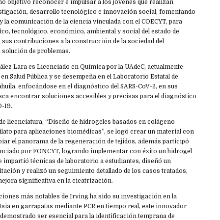
o objetivo reconocer e impulsar a los jóvenes que realizan
stigación, desarrollo tecnológico e innovación social, fomentando
ca y la comunicación de la ciencia vinculada con el COECYT, para
ífico, tecnológico, económico, ambiental y social del estado de
 sus contribuciones a la construcción de la sociedad del
a solución de problemas.
ález Lara es Licenciado en Química por la UAdeC, actualmente
en Salud Pública y se desempeña en el Laboratorio Estatal de
ahuila, enfocándose en el diagnóstico del SARS-CoV-2, en sus
sca encontrar soluciones accesibles y precisas para el diagnóstico
-19.
s de licenciatura, “Diseño de hidrogeles basados en colágeno-
ilato para aplicaciones biomédicas”, se logó crear un material con
biar el panorama de la regeneración de tejidos, además participó
anciado por FONCYT, logrando implementar con éxito un hidrogel
e impartió técnicas de laboratorio a estudiantes, diseñó un
ación y realizó un seguimiento detallado de los casos tratados,
jora significativa en la cicatrización.
ciones más notables de Irving ha sido su investigación en la
tsia en garrapatas mediante PCR en tiempo real, este innovador
 demostrado ser esencial para la identificación temprana de