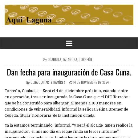
POSTED
COAHUILA
,
LA LAGUNA
,
TORREÓN
IN
Dan fecha para inauguración de Casa Cuna.
OLGA QUIRARTE RAMÍREZ
14 DE NOVIEMBRE DE 2024
Torreón, Coahuila.- Será el 4 de diciembre próximo, cuando entre
en operación, tras ser inaugurada, la Casa Cuna que el DIF-Torreón
que se ha construido para albergar al menos a 100 menores en
condiciones de vulnerabilidad, informó la señora Selina Bremer de
Cepeda, titular honoraria de la institución citada.
Ya la estamos terminando, informó, “y será el alcalde quien realice la
inauguración, el mismo dia en el que rinda su tercer Informe”,
expresando que este acto, tendrá lugar en la obra mencionada, “ya