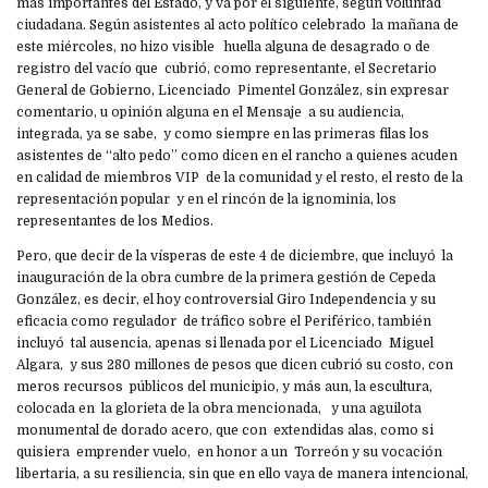
más importantes del Estado, y va por el siguiente, según voluntad
ciudadana. Según asistentes al acto polítíco celebrado la mañana de
este miércoles, no hizo visible huella alguna de desagrado o de
registro del vacío que cubrió, como representante, el Secretario
General de Gobierno, Licenciado Pimentel González, sin expresar
comentario, u opinión alguna en el Mensaje a su audiencia,
integrada, ya se sabe, y como siempre en las primeras filas los
asistentes de “alto pedo” como dicen en el rancho a quienes acuden
en calidad de miembros VIP de la comunidad y el resto, el resto de la
representación popular y en el rincón de la ignominia, los
representantes de los Medios.
Pero, que decir de la vísperas de este 4 de diciembre, que incluyó la
inauguración de la obra cumbre de la primera gestión de Cepeda
González, es decir, el hoy controversial Giro Independencia y su
eficacia como regulador de tráfico sobre el Periférico, también
incluyó tal ausencia, apenas si llenada por el Licenciado Miguel
Algara, y sus 280 millones de pesos que dicen cubrió su costo, con
meros recursos públicos del municipio, y más aun, la escultura,
colocada en la glorieta de la obra mencionada, y una aguilota
monumental de dorado acero, que con extendidas alas, como si
quisiera emprender vuelo, en honor a un Torreón y su vocación
libertaria, a su resiliencia, sin que en ello vaya de manera intencional,