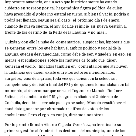
importante ausencia, en un acto que históricamente ha estado
cubierto en Torreón por tal hegemónica figura política de quien
haya presidido el gobierno estatal en turno, si bien tal vacío, podría o
podrá ser llenado, según sea el caso el próximo día 1 de enero,
cuando de nueva cuenta, el hoy alcalde reinicie su nueva gestión al
frente de los destino de la Perla de la Laguna y no más…
Quizás y con ello la nube de comentarios, suspicacias, hipótesis que
se generan entre los que habitan el ámbito político y social de la
Laguna, queden desvanecidas, como debe de ser, y queden en eso, en
meras especulaciones sobre los motivos de fondo que dicen,
generan el vacío, fincados también en comentarios que atribuyen
la distancia que dicen existe entre los actores mencionados,
surgidos, casi de a gratis, toda vez que ubican en la selección,
competencia y decisión final del PRI y de quienes lo mandaban en tal
momento, al determinar que sería el Ingeniero Manolo Jiménez
Salinas, el candidato del PRI y luego sus aliados al Gobierno de
Coahuila, decisión acertada pues ya se sabe, Manolo resultó ser el
candidato ganador por abrumadora cifras de votos de los
coahuilense. Pero el ego es canijo, diríamos nosotros…
Por lo pronto Román Alberto Cepeda González, ha terminado su
primera gestión al frente de los destinos del municipio, uno de los