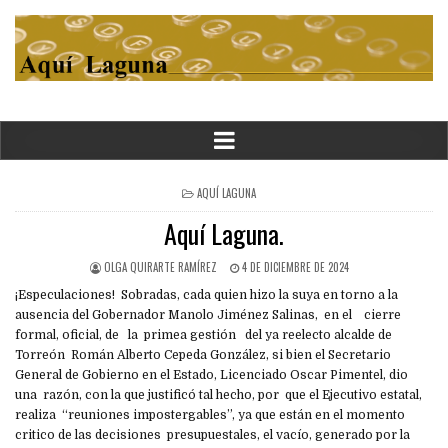
POSTED
AQUÍ LAGUNA
IN
Aquí Laguna.
OLGA QUIRARTE RAMÍREZ
4 DE DICIEMBRE DE 2024
¡Especulaciones! Sobradas, cada quien hizo la suya en torno a la
ausencia del Gobernador Manolo Jiménez Salinas, en el cierre
formal, oficial, de la primea gestión del ya reelecto alcalde de
Torreón Román Alberto Cepeda González, si bien el Secretario
General de Gobierno en el Estado, Licenciado Oscar Pimentel, dio
una razón, con la que justificó tal hecho, por que el Ejecutivo estatal,
realiza “reuniones impostergables”, ya que están en el momento
critico de las decisiones presupuestales, el vacío, generado por la