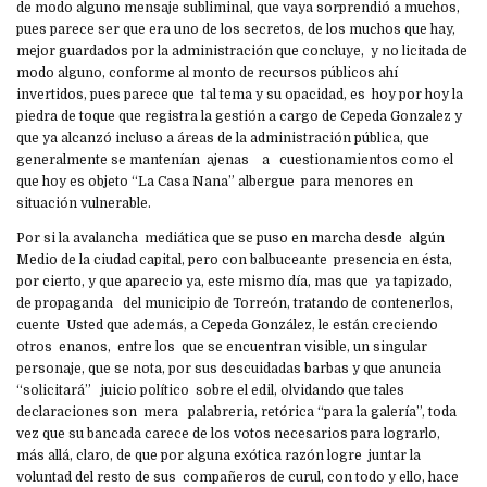
de modo alguno mensaje subliminal, que vaya sorprendió a muchos,
pues parece ser que era uno de los secretos, de los muchos que hay,
mejor guardados por la administración que concluye, y no licitada de
modo alguno, conforme al monto de recursos públicos ahí
invertidos, pues parece que tal tema y su opacidad, es hoy por hoy la
piedra de toque que registra la gestión a cargo de Cepeda Gonzalez y
que ya alcanzó incluso a áreas de la administración pública, que
generalmente se mantenían ajenas a cuestionamientos como el
que hoy es objeto “La Casa Nana” albergue para menores en
situación vulnerable.
Por si la avalancha mediática que se puso en marcha desde algún
Medio de la ciudad capital, pero con balbuceante presencia en ésta,
por cierto, y que aparecio ya, este mismo día, mas que ya tapizado,
de propaganda del municipio de Torreón, tratando de contenerlos,
cuente Usted que además, a Cepeda González, le están creciendo
otros enanos, entre los que se encuentran visible, un singular
personaje, que se nota, por sus descuidadas barbas y que anuncia
“solicitará” juicio político sobre el edil, olvidando que tales
declaraciones son mera palabreria, retórica “para la galería”, toda
vez que su bancada carece de los votos necesarios para lograrlo,
más allá, claro, de que por alguna exótica razón logre juntar la
voluntad del resto de sus compañeros de curul, con todo y ello, hace