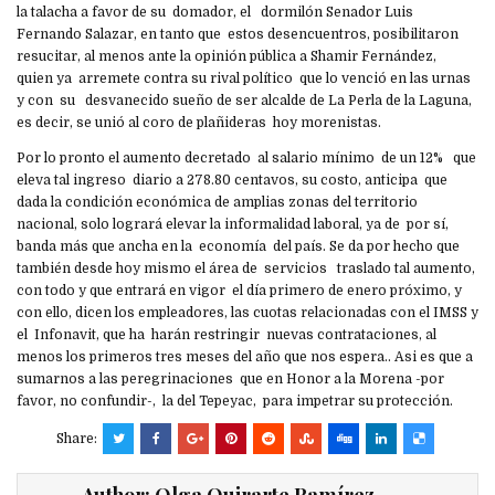
la talacha a favor de su domador, el dormilón Senador Luis
Fernando Salazar, en tanto que estos desencuentros, posibilitaron
resucitar, al menos ante la opinión pública a Shamir Fernández,
quien ya arremete contra su rival político que lo venció en las urnas
y con su desvanecido sueño de ser alcalde de La Perla de la Laguna,
es decir, se unió al coro de plañideras hoy morenistas.
Por lo pronto el aumento decretado al salario mínimo de un 12% que
eleva tal ingreso diario a 278.80 centavos, su costo, anticipa que
dada la condición económica de amplias zonas del territorio
nacional, solo logrará elevar la informalidad laboral, ya de por sí,
banda más que ancha en la economía del país. Se da por hecho que
también desde hoy mismo el área de servicios traslado tal aumento,
con todo y que entrará en vigor el día primero de enero próximo, y
con ello, dicen los empleadores, las cuotas relacionadas con el IMSS y
el Infonavit, que ha harán restringir nuevas contrataciones, al
menos los primeros tres meses del año que nos espera.. Asi es que a
sumarnos a las peregrinaciones que en Honor a la Morena -por
favor, no confundir-, la del Tepeyac, para impetrar su protección.
Share:
Author:
Olga Quirarte Ramírez