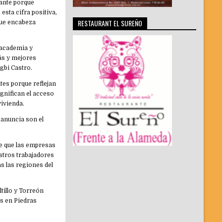
tante porque
esta cifra positiva,
RESTAURANT EL SUREÑO
que encabeza
 academia y
ás y mejores
gbi Castro.
tes porque reflejan
ignifican el acceso
vivienda.
anuncia son el
te que las empresas
stros trabajadores
s las regiones del
tillo y Torreón
ás en Piedras