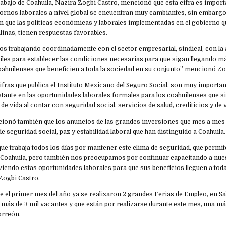
rabajo de Coahuila, Nazira Zogbi Castro, mencionó que esta cifra es impor
ornos laborales a nivel global se encuentran muy cambiantes, sin embargo 
n que las políticas económicas y laborales implementadas en el gobierno 
inas, tienen respuestas favorables.
os trabajando coordinadamente con el sector empresarial, sindical, con la
iles para establecer las condiciones necesarias para que sigan llegando m
oahuilenses que beneficien a toda la sociedad en su conjunto” mencionó Zo
ifras que publica el Instituto Mexicano del Seguro Social, son muy importan
tante en las oportunidades laborales formales para los coahuilenses que s
de vida al contar con seguridad social, servicios de salud, crediticios y de 
ionó también que los anuncios de las grandes inversiones que mes a mes 
e seguridad social, paz y estabilidad laboral que han distinguido a Coahuila.
ue trabaja todos los días por mantener este clima de seguridad, que permi
n Coahuila, pero también nos preocupamos por continuar capacitando a nue
endo estas oportunidades laborales para que sus beneficios lleguen a toda
Zogbi Castro.
 el primer mes del año ya se realizaron 2 grandes Ferias de Empleo, en Sal
 más de 3 mil vacantes y que están por realizarse durante este mes, una m
orreón.