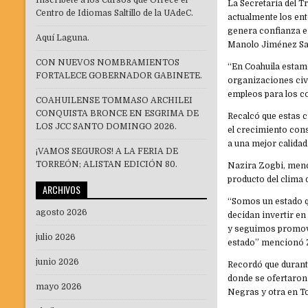
Inscríbete a los Cursos que Ofrece el
La Secretaria del T
Centro de Idiomas Saltillo de la UAdeC.
actualmente los ent
genera confianza e
Aquí Laguna.
Manolo Jiménez Sal
CON NUEVOS NOMBRAMIENTOS
“En Coahuila estam
FORTALECE GOBERNADOR GABINETE.
organizaciones civ
empleos para los c
COAHUILENSE TOMMASO ARCHILEI
CONQUISTA BRONCE EN ESGRIMA DE
Recalcó que estas c
LOS JCC SANTO DOMINGO 2026.
el crecimiento cons
a una mejor calidad 
¡VAMOS SEGUROS! A LA FERIA DE
TORREÓN; ALISTAN EDICIÓN 80.
Nazira Zogbi, menc
producto del clima d
ARCHIVOS
“Somos un estado q
agosto 2026
decidan invertir e
y seguimos promovi
julio 2026
estado” mencionó 
junio 2026
Recordó que durante
donde se ofertaron
mayo 2026
Negras y otra en T