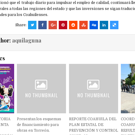
nó que el trabajo diario para impulsar el empleo de calidad, continuará ll
ales a todas las regiones del estado y que las inversiones se sigan traduc
des para los Coahuilenses.
Share:
thor:
aquilaguna
es
TORIA
Presentan los esquemas
REPORTE COAHUILA DEL
COORD
INTA
de financiamiento para
PLAN ESTATAL DE
COAHU
obras en Torreón.
PREVENCIÓN Y CONTROL
RESULT