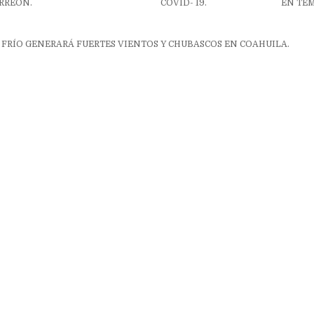
RREÓN.
COVID- 19.
EN TEM
ón
FRÍO GENERARÁ FUERTES VIENTOS Y CHUBASCOS EN COAHUILA.