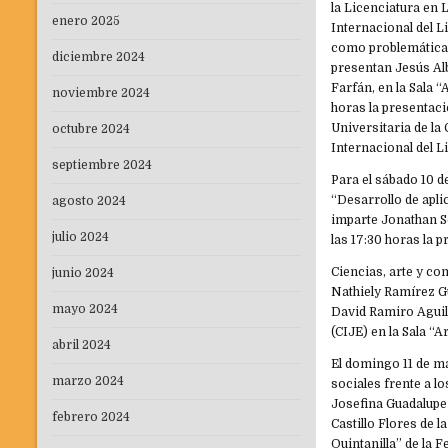
la Licenciatura en 
enero 2025
Internacional del Li
como problemática 
diciembre 2024
presentan Jesús Alb
Farfán, en la Sala 
noviembre 2024
horas la presentaci
Universitaria de la
octubre 2024
Internacional del L
septiembre 2024
Para el sábado 10 d
“Desarrollo de aplic
agosto 2024
imparte Jonathan S
julio 2024
las 17:30 horas la 
Ciencias, arte y co
junio 2024
Nathiely Ramírez G
mayo 2024
David Ramiro Aguil
(CIJE) en la Sala “
abril 2024
El domingo 11 de ma
marzo 2024
sociales frente a l
Josefina Guadalupe
febrero 2024
Castillo Flores de 
Quintanilla” de la F