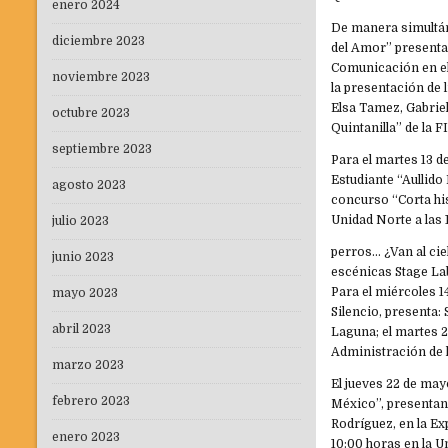
enero 2024
De manera simultán
diciembre 2023
del Amor” presenta 
Comunicación en el 
noviembre 2023
la presentación de 
Elsa Tamez, Gabrie
octubre 2023
Quintanilla” de la F
septiembre 2023
Para el martes 13 de
Estudiante “Aullid
agosto 2023
concurso “Corta hi
Unidad Norte a las 
julio 2023
perros… ¿Van al cie
junio 2023
escénicas Stage La
Para el miércoles 1
mayo 2023
Silencio, presenta: 
abril 2023
Laguna; el martes 2
Administración de 
marzo 2023
El jueves 22 de may
febrero 2023
México”, presentan
Rodríguez, en la Exp
enero 2023
10:00 horas en la U