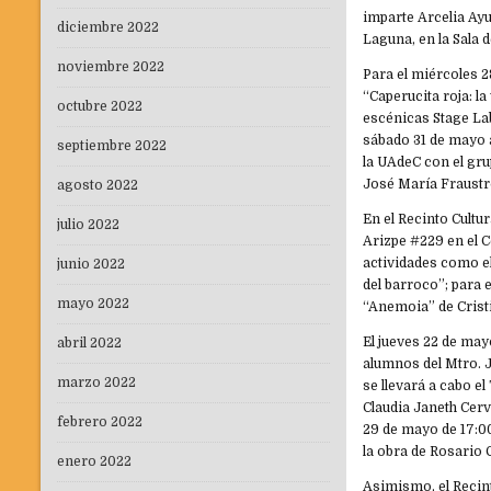
imparte Arcelia Ayu
diciembre 2022
Laguna, en la Sala 
noviembre 2022
Para el miércoles 2
“Caperucita roja: la
octubre 2022
escénicas Stage La
sábado 31 de mayo a
septiembre 2022
la UAdeC con el gr
José María Fraustro
agosto 2022
En el Recinto Cult
julio 2022
Arizpe #229 en el C
actividades como e
junio 2022
del barroco”; para 
mayo 2022
“Anemoia” de Cristi
El jueves 22 de may
abril 2022
alumnos del Mtro. 
marzo 2022
se llevará a cabo el
Claudia Janeth Cerv
febrero 2022
29 de mayo de 17:00
la obra de Rosario 
enero 2022
Asimismo, el Recint