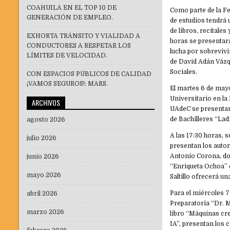
COAHUILA EN EL TOP 10 DE
Como parte de la Fe
GENERACIÓN DE EMPLEO.
de estudios tendrá
de libros, recitales
EXHORTA TRÁNSITO Y VIALIDAD A
horas se presentará
CONDUCTORES A RESPETAR LOS
lucha por sobrevivi
LÍMITES DE VELOCIDAD.
de David Adán Vázqu
Sociales.
CON ESPACIOS PÚBLICOS DE CALIDAD
¡VAMOS SEGUROS!: MARS.
El martes 6 de may
Universitario en la 
ARCHIVOS
UAdeC se presentará
de Bachilleres “La
agosto 2026
A las 17:30 horas, s
julio 2026
presentan los autor
Antonio Corona, doc
junio 2026
“Enriqueta Ochoa” d
mayo 2026
Saltillo ofrecerá un
Para el miércoles 7
abril 2026
Preparatoria “Dr. M
marzo 2026
libro “Máquinas crea
IA”, presentan los 