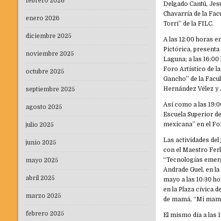
febrero 2026
Delgado Cantú, Jes
Chavarría de la Fac
enero 2026
Torri” de la FILC.
diciembre 2025
A las 12:00 horas e
Pictórica, presenta
noviembre 2025
Laguna; a las 16:00
Foro Artístico de la
octubre 2025
Gancho” de la Facu
Hernández Vélez y A
septiembre 2025
Así como a las 19:0
agosto 2025
Escuela Superior d
mexicana” en el For
julio 2025
Las actividades del 
junio 2025
con el Maestro Fer
“Tecnologías emerg
mayo 2025
Andrade Guel, en la
abril 2025
mayo a las 10:30 h
en la Plaza cívica 
marzo 2025
de mamá, “Mi mam
febrero 2025
El mismo día a las 