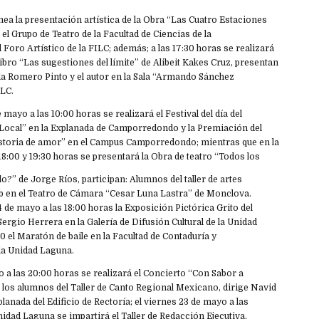
ea la presentación artística de la Obra “Las Cuatro Estaciones
el Grupo de Teatro de la Facultad de Ciencias de la
Foro Artístico de la FILC; además; a las 17:30 horas se realizará
libro “Las sugestiones del límite” de Alibeit Kakes Cruz, presentan
la Romero Pinto y el autor en la Sala “Armando Sánchez
ILC.
 mayo a las 10:00 horas se realizará el Festival del día del
o Local” en la Explanada de Camporredondo y la Premiación del
storia de amor” en el Campus Camporredondo; mientras que en la
18:00 y 19:30 horas se presentará la Obra de teatro “Todos los
lo?” de Jorge Ríos, participan: Alumnos del taller de artes
b en el Teatro de Cámara “Cesar Luna Lastra” de Monclova.
4 de mayo a las 18:00 horas la Exposición Pictórica Grito del
Sergio Herrera en la Galería de Difusión Cultural de la Unidad
0 el Maratón de baile en la Facultad de Contaduría y
la Unidad Laguna.
o a las 20:00 horas se realizará el Concierto “Con Sabor a
 los alumnos del Taller de Canto Regional Mexicano, dirige Navid
lanada del Edificio de Rectoría; el viernes 23 de mayo a las
nidad Laguna se impartirá el Taller de Redacción Ejecutiva,