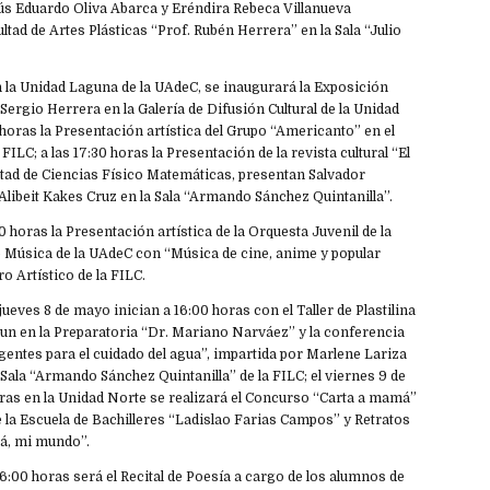
ús Eduardo Oliva Abarca y Eréndira Rebeca Villanueva
ultad de Artes Plásticas “Prof. Rubén Herrera” en la Sala “Julio
n la Unidad Laguna de la UAdeC, se inaugurará la Exposición
 Sergio Herrera en la Galería de Difusión Cultural de la Unidad
 horas la Presentación artística del Grupo “Americanto” en el
 FILC; a las 17:30 horas la Presentación de la revista cultural “El
ltad de Ciencias Físico Matemáticas, presentan Salvador
libeit Kakes Cruz en la Sala “Armando Sánchez Quintanilla”.
0 horas la Presentación artística de la Orquesta Juvenil de la
e Música de la UAdeC con “Música de cine, anime y popular
o Artístico de la FILC.
jueves 8 de mayo inician a 16:00 horas con el Taller de Plastilina
lun en la Preparatoria “Dr. Mariano Narváez” y la conferencia
entes para el cuidado del agua”, impartida por Marlene Lariza
 Sala “Armando Sánchez Quintanilla” de la FILC; el viernes 9 de
oras en la Unidad Norte se realizará el Concurso “Carta a mamá”
de la Escuela de Bachilleres “Ladislao Farias Campos” y Retratos
á, mi mundo”.
16:00 horas será el Recital de Poesía a cargo de los alumnos de