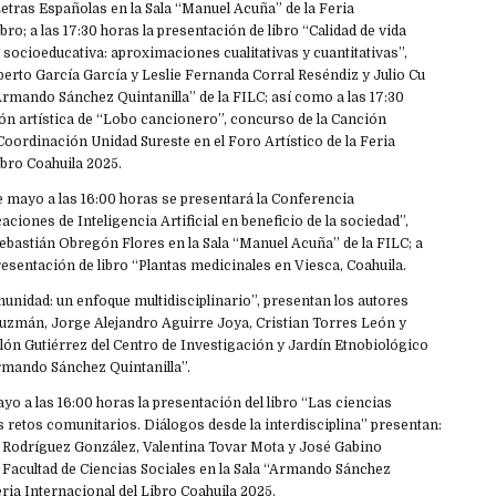
Letras Españolas en la Sala “Manuel Acuña” de la Feria
bro; a las 17:30 horas la presentación de libro “Calidad de vida
socioeducativa: aproximaciones cualitativas y cuantitativas”,
erto García García y Leslie Fernanda Corral Reséndiz y Julio Cu
“Armando Sánchez Quintanilla” de la FILC; así como a las 17:30
ón artística de “Lobo cancionero”, concurso de la Canción
 Coordinación Unidad Sureste en el Foro Artístico de la Feria
ibro Coahuila 2025.
e mayo a las 16:00 horas se presentará la Conferencia
aciones de Inteligencia Artificial en beneficio de la sociedad”,
ebastián Obregón Flores en la Sala “Manuel Acuña” de la FILC; a
presentación de libro “Plantas medicinales en Viesca, Coahuila.
munidad: un enfoque multidisciplinario”, presentan los autores
uzmán, Jorge Alejandro Aguirre Joya, Cristian Torres León y
lón Gutiérrez del Centro de Investigación y Jardín Etnobiológico
Armando Sánchez Quintanilla”.
yo a las 16:00 horas la presentación del libro “Las ciencias
os retos comunitarios. Diálogos desde la interdisciplina” presentan:
 Rodríguez González, Valentina Tovar Mota y José Gabino
la Facultad de Ciencias Sociales en la Sala “Armando Sánchez
eria Internacional del Libro Coahuila 2025.