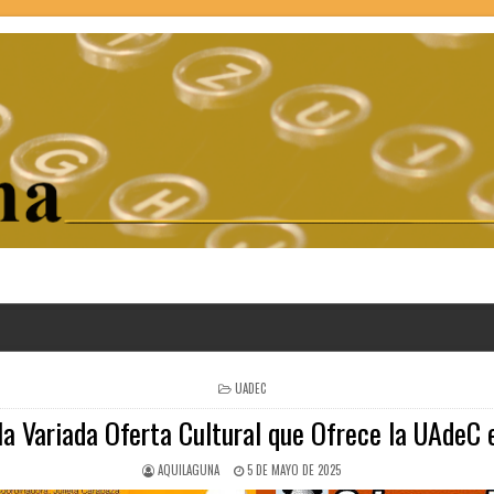
POSTED
UADEC
IN
la Variada Oferta Cultural que Ofrece la UAdeC 
AQUILAGUNA
5 DE MAYO DE 2025