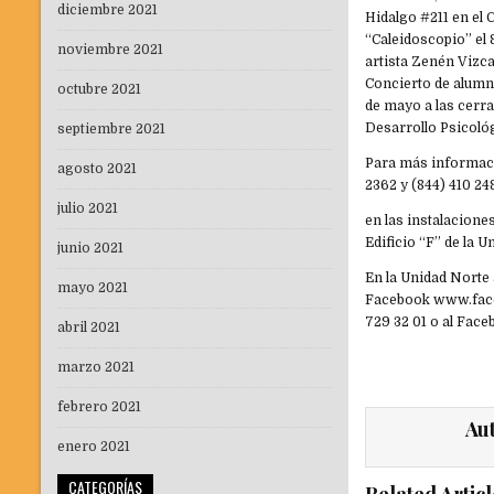
diciembre 2021
Hidalgo #211 en el C
“Caleidoscopio” el 8
noviembre 2021
artista Zenén Vizca
Concierto de alumn
octubre 2021
de mayo a las cerra
Desarrollo Psicoló
septiembre 2021
Para más informació
agosto 2021
2362 y (844) 410 2
julio 2021
en las instalacione
Edificio “F” de la
junio 2021
En la Unidad Norte 
mayo 2021
Facebook www.face
729 32 01 o al Fa
abril 2021
marzo 2021
febrero 2021
Au
enero 2021
CATEGORÍAS