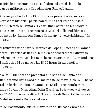
p, jefa del Departamento de Difusión Cultural de la Unidad
de usos múltiples de la Coordinación Unidad Laguna.
8 de mayo a las 17:30 y 19:30 horas se presentará el musical
 verdadera historia”, participan alumnos del Taller de Artes
b en el Teatro de Cámara “Cesar Luna Lastra” de Monclova; el
 las 18:30 horas se presentará la Gala del Ballet Folklórico de
upo invitado “Latinoson Dance Company” en el Aula Magna “Ing.
 Siller”.
ural Universitario “Aurora Morales de López”, ubicado en Ramos
entro Histórico de Saltillo, también se desarrollarán diversas
l viernes 9 de mayo a las 18:00 horas el Seminario “Compositoras
el miércoles 14 de mayo a las 18:00 horas la exposición
na Villar.
o a las 19:00 horas se presentará un Recital de Canto con
Juan Antonio Ortiz Gaona; el martes 27 de mayo a las 16:00 horas
 Taller de elaboración del Sarape de Saltillo, presenta la Mtra.
antes Payan y Mtra. Alma Delia Martínez Rodríguez y el jueves
 a 20:00 horas se realizará “Tres horas de Rosario”, lectura de
Castellanos en la Terraza del Recinto.
o del Patrimonio Cultural Universitario, ubicado en la calle