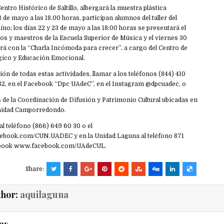
entro Histórico de Saltillo, albergará la muestra plástica
 de mayo a las 18.00 horas, participan alumnos del taller del
íno; los días 22 y 23 de mayo a las 18:00 horas se presentará el
os y maestros de la Escuela Superior de Música y el viernes 30
rá con la “Charla Incómoda para crecer”, a cargo del Centro de
gico y Educación Emocional.
n de todas estas actividades, llamar a los teléfonos (844) 410
482, en el Facebook “Dpc UAdeC”, en el Instagram @dpcuadec, o
s de la Coordinación de Difusión y Patrimonio Cultural ubicadas en
 Unidad Camporredondo.
al teléfono (866) 649 60 30 o el
book.com/CUN.UADEC y en la Unidad Laguna al teléfono 871
cebook www.facebook.com/UAdeCUL.
Share:
thor:
aquilaguna