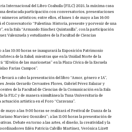
ria Internacional del Libro Coahuila (FILC) 2025, la máxima casa
 una destacada participación con conversatorios, presentaciones
 y números artísticos; entre ellos, el lunes 5 de mayo a las 16:00
 el Conversatorio “Palestina: Historia, presente y porvenir de una
r”, en la Sala “Armando Sánchez Quintanilla”, con la participación
ez Valenzuela y estudiantes de la Facultad de Ciencias
o a las 10:30 horas se inaugurará la Exposición Patrimonio
Infoteca de la Salud; mientras que en la Unidad Norte de la
 “El telón de las marionetas” en la Plaza Cívica de la Escuela
dislao Farias Campos”.
e llevará a cabo la presentación del libro “Amor, género e IA”,
es Jesús Gerardo Cervantes Flores, Gabriel Pérez Salazar y
entes de la Facultad de Ciencias de la Comunicación en la Sala
e la FILC y de manera simultánea la Tuna Universitaria de
a actuación artística en el Foro “Caravana”.
 de mayo a las 9:00 horas se realizará el Festival de Danza de la
ariano Narváez González”; a las 11:00 horas la presentación de
tivas. Debate en torno a las artes, el diseño, la creatividad y la
coordinadores Edén Patricia Calvillo Martínez, Verónica Lizett