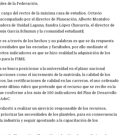
les de la Federación.
 cargo del rector de la máxima casa de estudios, Octavio
 acompañado por el director de Planeación, Alberto Montalvo
adora de Unidad Laguna, Sandra López Chavarría, el director de
sús García Schumm y la comunidad estudiantil.
e es a través de los hechos y no palabras es que se da respuesta
ecesidades que las escuelas y facultades, por ello mediante el
rtos indicadores es que se hizo realidad la adquisición de los
 para la FIME.
 se busca posicionar a la universidad en el plano nacional
cciones como el incremento de la matrícula, la calidad de los
s, las certificaciones de calidad en las carreras, el uso ordenado
 este último rubro que pretende que el recurso que se recibe en la
ique conforme a los más de 100 indicadores del Plan de Desarrollo
 UAdeC.
xhortó a realizar un ejercicio responsable de los recursos,
e priorizar las necesidades de los planteles, para en consecuencia
la industria y seguir apostando a la capacitación de los