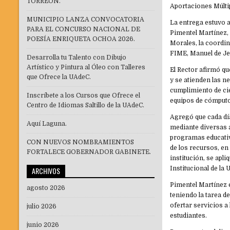
TORREÓN.
Aportaciones Múltip
MUNICIPIO LANZA CONVOCATORIA
La entrega estuvo a
PARA EL CONCURSO NACIONAL DE
Pimentel Martínez,
POESÍA ENRIQUETA OCHOA 2026.
Morales, la coordin
FIME, Manuel de Je
Desarrolla tu Talento con Dibujo
Artístico y Pintura al Óleo con Talleres
El Rector afirmó qu
que Ofrece la UAdeC.
y se atienden las n
cumplimiento de cie
Inscríbete a los Cursos que Ofrece el
equipos de cómputo
Centro de Idiomas Saltillo de la UAdeC.
Agregó que cada día
Aquí Laguna.
mediante diversas a
programas educativo
CON NUEVOS NOMBRAMIENTOS
de los recursos, en
FORTALECE GOBERNADOR GABINETE.
institución, se apl
Institucional de la
ARCHIVOS
Pimentel Martínez e
agosto 2026
teniendo la tarea d
ofertar servicios a 
julio 2026
estudiantes.
junio 2026