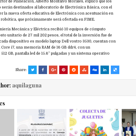
rector de Planeación, Alberto Montalvo Morales, explicó que los
serán destinados al laboratorio de Electrónica Básica, con el
cer la nueva oferta educativa de Electrónica con acentuación en
robótica, que próximamente será ofertada en FIME.
niería Mecánica y Eléctrica recibió 10 equipos de cómputo
sto unitario de 27 mil 202 pesos, el total de la inversión fue de
cada dispositivo es modelo laptop Dell vostro 3530, cuentan con
l Core i7, una memoria RAM de 16 GB ddr4, con un
12 GB, pantalla led de 15.6” pulgadas y un sistema operativo
Share:
thor:
aquilaguna
es