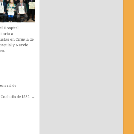
el Hospital
itario a
listas en Cirugía de
raquial y Nervio
co.
eneral de
 Coahuila de 1852. →