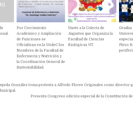
de
Por Crecimiento
Únete a la Colecta de
Gradúa 
onal.
Académico y Ampliación
Juguetes que Organiza la
Univers
de Funciones se
Facultad de Ciencias
especia
Oficializan en la UAdeC los
Biológicas UT.
Plexo B
Nombres de la Facultad de
periféri
Enfermería y Nutrición y
la Coordinación General de
Sustentabilidad.
ón
peda González toma protesta a Alfredo Flores Originales como director g
unicipal.
Presenta Congreso edición especial de la Constitución de