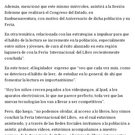
Además, mencionó que este mismo miércoles, asistirá a la Sesión
Solemne que realizará el Congreso del Estado, en
Sanbuenaventura, con motivo del Aniversario de dicha población y su
Feria.
En otra temática, relacionada con las estrategias a impulsar para que
el habito de la lectura se incremente en la población, especialmente
entre niños y jóvenes, de cara al éxito alanzado en esta región
lagunera de con la Feria Internacional del Libro recientemente
concluída”.
En este tenor, el legislador expreso que “veo que cada vez más, como
se deteriora el hábito de leer, de estudiar en lo general, de ahí que
fomentar la lectura es importantísimo”.
“Hoy los niños crecen pegados a los videojuegos, al Ipad, a los
aparatos electrónicos, lo que me parece perfecto, toda vez que las
nuevas tecnologías los van a llevar a ser competitivos”.
Pero, dijo luego, “no podemos olvidar, al acceso a lo libros, hoy vimos
concluir la Feria Internacional del Libro, en el cual estuvimos
asistiendo, y a través de las Redes Sociales invitamos a la población a
asistir, grabamos videos, estuvimos acompañamos a nuestro