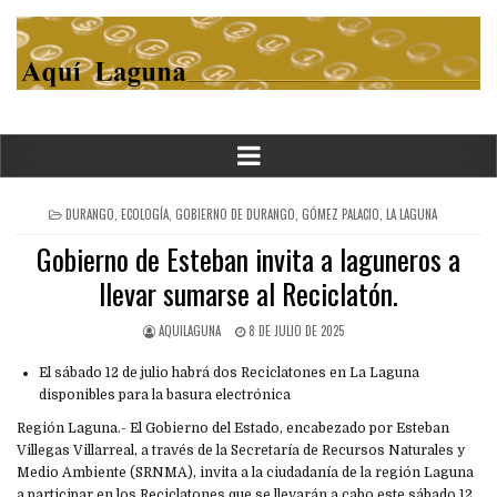
POSTED
DURANGO
,
ECOLOGÍA
,
GOBIERNO DE DURANGO
,
GÓMEZ PALACIO
,
LA LAGUNA
IN
Gobierno de Esteban invita a laguneros a
llevar sumarse al Reciclatón.
AQUILAGUNA
8 DE JULIO DE 2025
El sábado 12 de julio habrá dos Reciclatones en La Laguna
disponibles para la basura electrónica
Región Laguna.- El Gobierno del Estado, encabezado por Esteban
Villegas Villarreal, a través de la Secretaría de Recursos Naturales y
Medio Ambiente (SRNMA), invita a la ciudadanía de la región Laguna
a participar en los Reciclatones que se llevarán a cabo este sábado 12