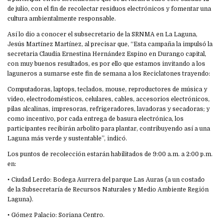
de julio, con el fin de recolectar residuos electrónicos y fomentar una
cultura ambientalmente responsable.
Así lo dio a conocer el subsecretario de la SRNMA en La Laguna,
Jesús Martínez Martínez, al precisar que, “Esta campaña la impulsó la
secretaria Claudia Ernestina Hernández Espino en Durango capital,
con muy buenos resultados, es por ello que estamos invitando a los
laguneros a sumarse este fin de semana a los Reciclatones trayendo:
Computadoras, laptops, teclados, mouse, reproductores de música y
video, electrodomésticos, celulares, cables, accesorios electrónicos,
pilas alcalinas, impresoras, refrigeradores, lavadoras y secadoras; y
como incentivo, por cada entrega de basura electrónica, los
participantes recibirán arbolito para plantar, contribuyendo así a una
Laguna más verde y sustentable”, indicó.
Los puntos de recolección estarán habilitados de 9:00 a.m. a 2:00 p.m.
en:
• Ciudad Lerdo: Bodega Aurrera del parque Las Auras (a un costado
de la Subsecretaría de Recursos Naturales y Medio Ambiente Región
Laguna).
• Gómez Palacio: Soriana Centro.