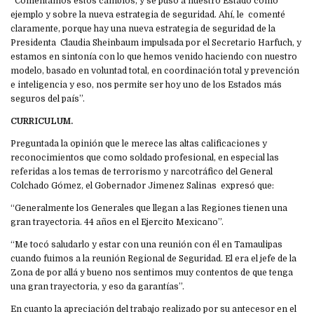
“Comentamos estos cambios, y se puso a nuestro Estado como
ejemplo y sobre la nueva estrategia de seguridad. Ahí, le comenté
claramente, porque hay una nueva estrategia de seguridad de la
Presidenta Claudia Sheinbaum impulsada por el Secretario Harfuch, y
estamos en sintonía con lo que hemos venido haciendo con nuestro
modelo, basado en voluntad total, en coordinación total y prevención
e inteligencia y eso, nos permite ser hoy uno de los Estados más
seguros del país”.
CURRICULUM.
Preguntada la opinión que le merece las altas calificaciones y
reconocimientos que como soldado profesional, en especial las
referidas a los temas de terrorismo y narcotráfico del General
Colchado Gómez, el Gobernador Jimenez Salinas expresó que:
“Generalmente los Generales que llegan a las Regiones tienen una
gran trayectoria. 44 años en el Ejercito Mexicano”.
“Me tocó saludarlo y estar con una reunión con él en Tamaulipas
cuando fuimos a la reunión Regional de Seguridad. El era el jefe de la
Zona de por allá y bueno nos sentimos muy contentos de que tenga
una gran trayectoria, y eso da garantías”.
En cuanto la apreciación del trabajo realizado por su antecesor en el