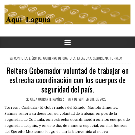
POSTED
COAHUILA
,
EJÉRCITO
,
GOBIERNO DE COAHUILA
,
LA LAGUNA
,
SEGURIDAD
,
TORREÓN
IN
Reitera Gobernador voluntad de trabajar en
estrecha coordinación con los cuerpos de
seguridad del país.
OLGA QUIRARTE RAMÍREZ
4 DE SEPTIEMBRE DE 2025
Torreón, Coahuila.- El Gobernador del Estado, Manolo Jiménez
Salinas reitera su decisión, su voluntad de trabajar en pos de la
seguridad de Coahuila, con estrecha coordinación con los cuerpos de
seguridad del país, y en este día, de manera especial, con las fuerzas
del Ejercito Mexicano, luego de dar la bienvenida al nuevo