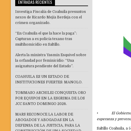
ENTRADAS RECIENTES
Investiga Fiscalía de Coahuila presuntos
nexos de Ricardo Mejía Berdeja con el
crimen organizado.
“En Coahuila el que la hace la paga”:
Capturan a ex policía texano tras
multihomicidio en Saltillo.
Alerta la ministra Yasmín Esquivel sobre
la orfandad por feminicidio: “Una
asignatura pendiente del Estado”.
COAHUILA ES UN ESTADO DE
INSTITUCIONES FUERTES: MANOLO.
TOMMASO ARCHILEI CONQUISTA ORO
POR EQUIPOS EN LA ESGRIMA DE LOS
JCC SANTO DOMINGO 2026.
•
El Gobierno
MARS RECONOCE LA LABOR DE
esperanza y prevenc
ABOGADOS Y ABOGADAS EN LA
DEFENSA DE LA JUSTICIA, PARA LA
Saltillo Coahuila, a