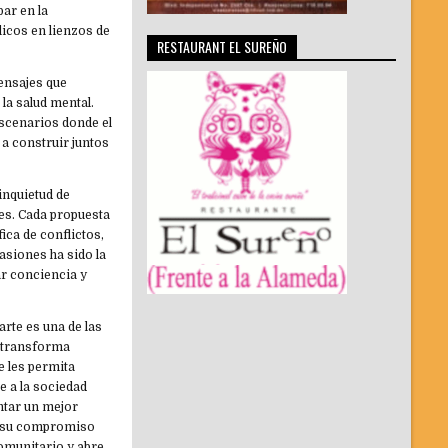
par en la
icos en lienzos de
RESTAURANT EL SUREÑO
mensajes que
la salud mental.
escenarios donde el
 a construir juntos
inquietud de
es. Cada propuesta
ica de conflictos,
casiones ha sido la
ar conciencia y
arte es una de las
n transforma
e les permita
e a la sociedad
intar un mejor
r su compromiso
comunitario y abre