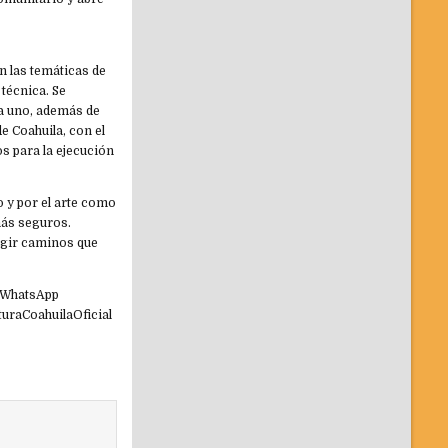
l
n las temáticas de
 técnica. Se
a uno, además de
e Coahuila, con el
os para la ejecución
 y por el arte como
más seguros.
legir caminos que
l WhatsApp
turaCoahuilaOficial