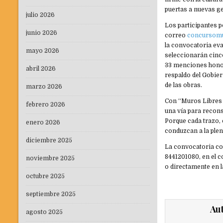
puertas a nuevas g
julio 2026
Los participantes p
junio 2026
correo
concursomu
la convocatoria eva
mayo 2026
seleccionarán cinc
33 menciones honorí
abril 2026
respaldo del Gobier
de las obras.
marzo 2026
Con “Muros Libres 
febrero 2026
una vía para recon
Porque cada trazo,
enero 2026
conduzcan a la pleni
diciembre 2025
La convocatoria co
8441201080, en el 
noviembre 2025
o directamente en l
octubre 2025
septiembre 2025
Au
agosto 2025