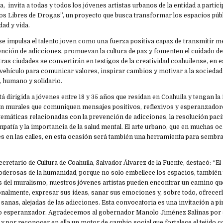
a, invita a todas y todos los jóvenes artistas urbanos de la entidad a partici
s Libres de Drogas”, un proyecto que busca transformar los espacios públ
dad y vida.
 se impulsa el talento joven como una fuerza positiva capaz de transmitir 
ención de adicciones, promuevan la cultura de paz y fomenten el cuidado de 
as ciudades se convertirán en testigos de la creatividad coahuilense, en 
 vehículo para comunicar valores, inspirar cambios y motivar a la sociedad
, humano y solidario.
á dirigida a jóvenes entre 18 y 35 años que residan en Coahuila y tengan la 
en murales que comuniquen mensajes positivos, reflexivos y esperanzador
emáticas relacionadas con la prevención de adicciones, la resolución pacíf
empatía y la importancia de la salud mental. El arte urbano, que en muchas o
es en las calles, en esta ocasión será también una herramienta para sembr
ecretario de Cultura de Coahuila, Salvador Álvarez de la Fuente, destacó: “El 
derosas de la humanidad, porque no solo embellece los espacios, tambié
s del muralismo, nuestros jóvenes artistas pueden encontrar un camino qu
nalmente, expresar sus ideas, sanar sus emociones y, sobre todo, ofrecerl
a sanas, alejadas de las adicciones. Esta convocatoria es una invitación a p
uro esperanzador. Agradecemos al gobernador Manolo Jiménez Salinas po
a y por reconocer en ella un motor de cambio social que fortalece el tejido 