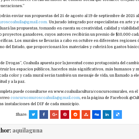
eneraciones.”
odrán enviar sus propuestas del 25 de agosto al 19 de septiembre de 2025 a
roscoahuila@gmail.com.
Un jurado integrado por especialistas en arte y e
luará las propuestas, tomando en cuenta su creatividad, calidad y viabilidad
o proyectos ganadores, cuyos autores recibirán un premio de $10,000 cad
ficas. Los murales se llevarán a cabo en octubre en diferentes regiones d
no del Estado, que proporcionará los materiales y cubrirá los gastos básic
de Drogas”, Coahuila apuesta por la juventud como protagonista del cambio
struir los espacios públicos, hacerlos más significativos, más humanos y 
 cada color y cada mural serán también un mensaje de vida, un llamado a e
tud y a la paz.
mpleta puede consultarse en www.coahuilacultura/concursomurales, en e
correo
concursomuroscoahuila@gmail.com
, en la página de Facebook @Cul
as instalaciones del DIF de cada municipio.
Share:
thor:
aquilaguna