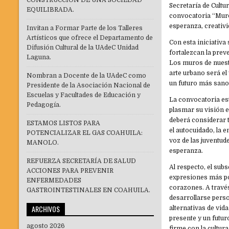
CONSTRUCCIÓN DE UNA SOCIEDAD
Secretaría de Cultur
EQUILIBRADA.
convocatoria “Muro
esperanza, creativi
Invitan a Formar Parte de los Talleres
Artísticos que ofrece el Departamento de
Con esta iniciativa
Difusión Cultural de la UAdeC Unidad
fortalezcan la prev
Laguna.
Los muros de nuestr
arte urbano será el
Nombran a Docente de la UAdeC como
un futuro más sano
Presidente de la Asociación Nacional de
Escuelas y Facultades de Educación y
La convocatoria est
Pedagogía.
plasmar su visión 
deberá considerar t
ESTAMOS LISTOS PARA
el autocuidado, la 
POTENCIALIZAR EL GAS COAHUILA:
voz de las juventud
MANOLO.
esperanza.
REFUERZA SECRETARÍA DE SALUD
Al respecto, el subs
ACCIONES PARA PREVENIR
expresiones más po
ENFERMEDADES
corazones. A travé
GASTROINTESTINALES EN COAHUILA.
desarrollarse perso
ARCHIVOS
alternativas de vid
presente y un fut
agosto 2026
firme con la cultur