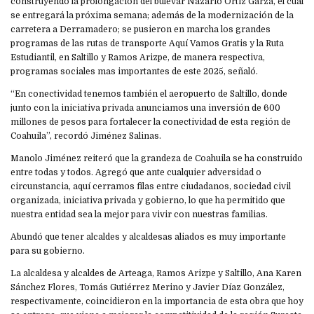
construyendo la prolongación del bulevar Nazario Ortiz Garza, el cual
se entregará la próxima semana; además de la modernización de la
carretera a Derramadero; se pusieron en marcha los grandes
programas de las rutas de transporte Aquí Vamos Gratis y la Ruta
Estudiantil, en Saltillo y Ramos Arizpe, de manera respectiva,
programas sociales mas importantes de este 2025, señaló.
“En conectividad tenemos también el aeropuerto de Saltillo, donde
junto con la iniciativa privada anunciamos una inversión de 600
millones de pesos para fortalecer la conectividad de esta región de
Coahuila”, recordó Jiménez Salinas.
Manolo Jiménez reiteró que la grandeza de Coahuila se ha construido
entre todas y todos. Agregó que ante cualquier adversidad o
circunstancia, aquí cerramos filas entre ciudadanos, sociedad civil
organizada, iniciativa privada y gobierno, lo que ha permitido que
nuestra entidad sea la mejor para vivir con nuestras familias.
Abundó que tener alcaldes y alcaldesas aliados es muy importante
para su gobierno.
La alcaldesa y alcaldes de Arteaga, Ramos Arizpe y Saltillo, Ana Karen
Sánchez Flores, Tomás Gutiérrez Merino y Javier Díaz González,
respectivamente, coincidieron en la importancia de esta obra que hoy