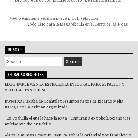
DIF Torreón da continuidad al curso “De familia a familia”.
Navegación
← Medio Ambiente verifica nueve mil 311 vehículos.
de
Todo listo para la Megareliquia en el Cerro de las Noas. →
entradas
BUSCAR
Search
for:
ENTRADAS RECIENTES
MARS IMPLEMENTA ESTRATEGIA INTEGRAL PARA ESPACIOS Y
VIALIDADES SEGURAS.
Investiga Fiscalía de Coahuila presuntos nexos de Ricardo Mejía
Berdeja con el crimen organizado.
“En Coahuila el que la hace la paga”: Capturan a ex policía texano tras
multihomicidio en Saltillo.
Alerta la ministra Yasmín Esquivel sobre la orfandad por feminicidio: