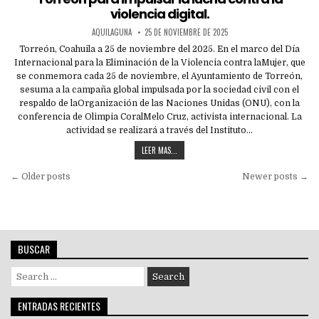
violencia digital.
AQUILAGUNA
25 DE NOVIEMBRE DE 2025
Torreón, Coahuila a 25 de noviembre del 2025. En el marco del Día
Internacional para la Eliminación de la Violencia contra laMujer, que
se conmemora cada 25 de noviembre, el Ayuntamiento de Torreón,
sesuma a la campaña global impulsada por la sociedad civil con el
respaldo de laOrganización de las Naciones Unidas (ONU), con la
conferencia de Olimpia CoralMelo Cruz, activista internacional. La
actividad se realizará a través del Instituto…
LEER MAS...
Navegación
← Older posts
Newer posts →
de
entradas
BUSCAR
Search
for:
ENTRADAS RECIENTES