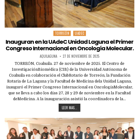
TORREÓN
UADEC
Posted
in
Inauguran en la UAdeC Unidad Laguna el Primer
Congreso Internacional en Oncología Molecular.
AQUILAGUNA
27 DE NOVIEMBRE DE 2025
TORREÓN, Coahuila. 27 de noviembre de 2025. El Centro de
InvestigaciónBiomédica (CIB) de la Universidad Autónoma de
Coahuila en colaboración el ClubRotario de Torreón, la Fundación
Rotaria de La Laguna y la Facultad de Medicina dela Unidad Laguna,
inauguró el Primer Congreso Internacional en OncologíaMolecular,
que se lleva a cabo los días 27, 28 y 29 de noviembre en la Facultad
deMedicina. A la inauguración asistió la coordinadora de la…
LEER MAS...