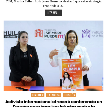
CJM, Martha Esther Rodríguez Romero, destacó que estaestrategia
responde a la…
LEER MAS...
COAHUILA
LA LAGUNA
TORREÓN
Posted
in
Activista internacional ofrecerá conferencia en
Torreón para impulsar la lucha contra la