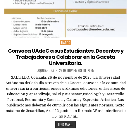
UADEC
Posted
in
Convoca UAdeC a sus Estudiantes, Docentes y
Trabajadores a Colaborar en la Gaceta
Universitaria.
AQUILAGUNA
26 DE NOVIEMBRE DE 2025
SALTILLO, Coahuila. 26 de noviembre de 2025. La Universidad
Autónoma deCoahuila a través de su Gaceta, convoca a la comunidad
universitaria a participar ensus próximas ediciones, en las áreas de
Educación y Aprendizaje, Salud y Bienestar,Psicología y Desarrollo
Personal, Economía y Sociedad y Cultura y ExpresiónArtística. Las
publicaciones deberán de cumplir con las siguientes normas: Texto
máximo de 2cuartillas, Arial 12 puntos en formato Word, interlineado
1.5, no PDF ni…
LEER MAS...