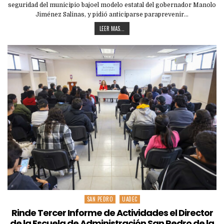
seguridad del municipio bajoel modelo estatal del gobernador Manolo
Jiménez Salinas, y pidió anticiparse paraprevenir…
LEER MAS...
SAN PEDRO
UADEC
Posted
in
Rinde Tercer Informe de Actividades el Director
de la Escuela de Administración San Pedro de la