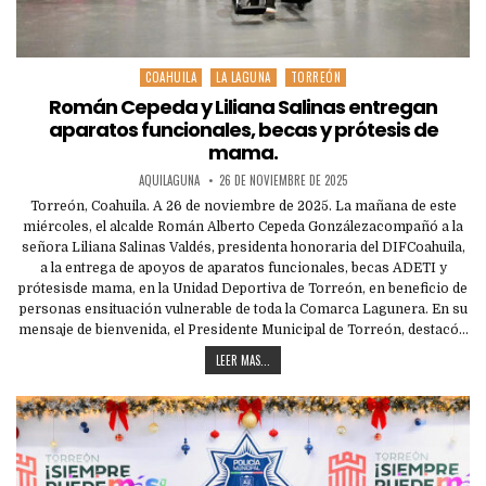
COAHUILA
LA LAGUNA
TORREÓN
Posted
in
Román Cepeda y Liliana Salinas entregan
aparatos funcionales, becas y prótesis de
mama.
AQUILAGUNA
26 DE NOVIEMBRE DE 2025
Torreón, Coahuila. A 26 de noviembre de 2025. La mañana de este
miércoles, el alcalde Román Alberto Cepeda Gonzálezacompañó a la
señora Liliana Salinas Valdés, presidenta honoraria del DIFCoahuila,
a la entrega de apoyos de aparatos funcionales, becas ADETI y
prótesisde mama, en la Unidad Deportiva de Torreón, en beneficio de
personas ensituación vulnerable de toda la Comarca Lagunera. En su
mensaje de bienvenida, el Presidente Municipal de Torreón, destacó…
LEER MAS...