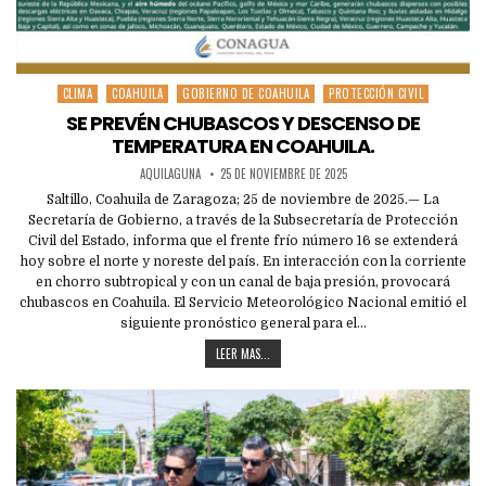
CLIMA
COAHUILA
GOBIERNO DE COAHUILA
PROTECCIÓN CIVIL
Posted
in
SE PREVÉN CHUBASCOS Y DESCENSO DE
TEMPERATURA EN COAHUILA.
AQUILAGUNA
25 DE NOVIEMBRE DE 2025
Saltillo, Coahuila de Zaragoza; 25 de noviembre de 2025.— La
Secretaría de Gobierno, a través de la Subsecretaría de Protección
Civil del Estado, informa que el frente frío número 16 se extenderá
hoy sobre el norte y noreste del país. En interacción con la corriente
en chorro subtropical y con un canal de baja presión, provocará
chubascos en Coahuila. El Servicio Meteorológico Nacional emitió el
siguiente pronóstico general para el…
LEER MAS...