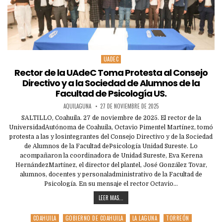
UADEC
Posted
in
Rector de la UAdeC Toma Protesta al Consejo
Directivo y a la Sociedad de Alumnos de la
Facultad de Psicología US.
AQUILAGUNA
27 DE NOVIEMBRE DE 2025
SALTILLO, Coahuila. 27 de noviembre de 2025. El rector de la
UniversidadAutónoma de Coahuila, Octavio Pimentel Martínez, tomó
protesta a las y losintegrantes del Consejo Directivo y de la Sociedad
de Alumnos de la Facultad dePsicología Unidad Sureste. Lo
acompañaron la coordinadora de Unidad Sureste, Eva Kerena
HernándezMartínez, el director del plantel, José González Tovar,
alumnos, docentes y personaladministrativo de la Facultad de
Psicología. En su mensaje el rector Octavio…
LEER MAS...
COAHUILA
GOBIERNO DE COAHUILA
LA LAGUNA
TORREÓN
Posted