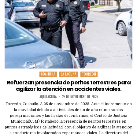
COAHUILA
LA LAGUNA
TORREÓN
Posted
in
Refuerzan presencia de peritos terrestres para
agilizar la atención en accidentes viales.
AQUILAGUNA
25 DE NOVIEMBRE DE 2025
Torreón, Coahuila. A 25 de noviembre de 2025. Ante el incremento en
la movilidad debido a actividades de fin de año como sonlas
peregrinaciones y las fiestas decembrinas, el Centro de Justicia
Municipal(CJM) fortaleció la presencia de peritos terrestres en
puntos estratégicos de laciudad, con el objetivo de agilizar la atención
a conductores involucrados enpercances viales. La directora del