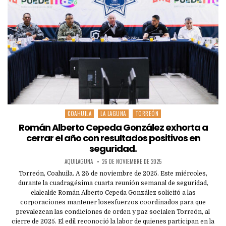
COAHUILA
LA LAGUNA
TORREÓN
Posted
in
Román Alberto Cepeda González exhorta a
cerrar el año con resultados positivos en
seguridad.
AQUILAGUNA
26 DE NOVIEMBRE DE 2025
Torreón, Coahuila. A 26 de noviembre de 2025. Este miércoles,
durante la cuadragésima cuarta reunión semanal de seguridad,
elalcalde Román Alberto Cepeda González solicitó a las
corporaciones mantener losesfuerzos coordinados para que
prevalezcan las condiciones de orden y paz socialen Torreón, al
cierre de 2025. El edil reconoció la labor de quienes participan en la