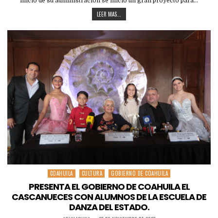
inicio de su administración se inició un gran proyecto para…
LEER MAS...
COAHUILA
CULTURA
GOBIERNO DE COAHUILA
Posted
in
PRESENTA EL GOBIERNO DE COAHUILA EL
CASCANUECES CON ALUMNOS DE LA ESCUELA DE
DANZA DEL ESTADO.