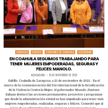
COAHUILA
GENERO
GOBIERNO DE COAHUILA
SEGURIDAD
Posted
in
EN COAHUILA SEGUIMOS TRABAJANDO PARA
TENER MUJERES EMPODERADAS, SEGURAS Y
FELICES: MANOLO.
AQUILAGUNA
25 DE NOVIEMBRE DE 2025
Saltillo, Coahuila de Zaragoza; a 25 de noviembre de 2025.- En el
marco de la conmemoración del Día Internacional de la Erradicación
de la Violencia Contra la Mujer, el gobernador Manolo Jiménez
Salinas destacó las acciones permanentes, proyectos y programas
que desde la administración estatal se han impulsado para tener más
mujeres empoderadas, realizadas, seguras y felices. Comentó que al