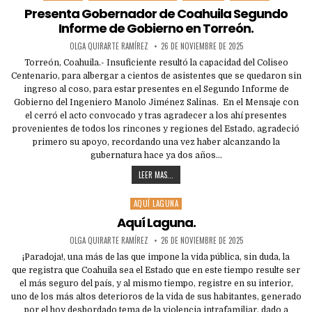
in
Presenta Gobernador de Coahuila Segundo
Informe de Gobierno en Torreón.
OLGA QUIRARTE RAMÍREZ
26 DE NOVIEMBRE DE 2025
Torreón, Coahuila.- Insuficiente resultó la capacidad del Coliseo
Centenario, para albergar a cientos de asistentes que se quedaron sin
ingreso al coso, para estar presentes en el Segundo Informe de
Gobierno del Ingeniero Manolo Jiménez Salinas. En el Mensaje con
el cerró el acto convocado y tras agradecer a los ahí presentes
provenientes de todos los rincones y regiones del Estado, agradeció
primero su apoyo, recordando una vez haber alcanzando la
gubernatura hace ya dos años…
LEER MAS...
AQUÍ LAGUNA
Posted
in
Aquí Laguna.
OLGA QUIRARTE RAMÍREZ
26 DE NOVIEMBRE DE 2025
¡Paradoja!, una más de las que impone la vida pública, sin duda, la
que registra que Coahuila sea el Estado que en este tiempo resulte ser
el más seguro del país, y al mismo tiempo, registre en su interior,
uno de los más altos deterioros de la vida de sus habitantes, generado
por el hoy desbordado tema de la violencia intrafamiliar, dado a