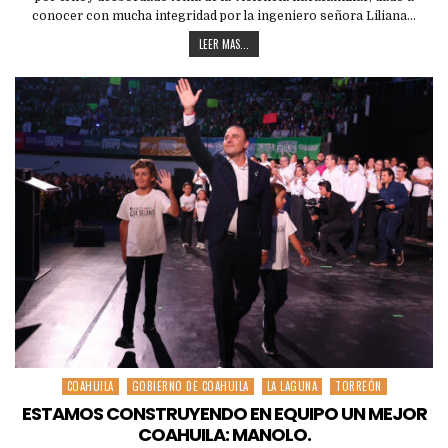
conocer con mucha integridad por la ingeniero señora Liliana…
LEER MAS...
COAHUILA
GOBIERNO DE COAHUILA
LA LAGUNA
TORREÓN
Posted
in
ESTAMOS CONSTRUYENDO EN EQUIPO UN MEJOR
COAHUILA: MANOLO.