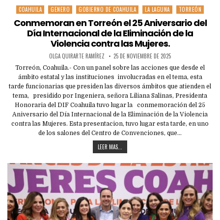
COAHUILA
GENERO
GOBIERNO DE COAHUILA
LA LAGUNA
TORREÓN
Posted
in
Conmemoran en Torreón el 25 Aniversario del
Día Internacional de la Eliminación de la
Violencia contra las Mujeres.
OLGA QUIRARTE RAMÍREZ
25 DE NOVIEMBRE DE 2025
Torreón, Coahuila.- Con un panel sobre las acciones que desde el
ámbito estatal y las instituciones involucradas en el tema, esta
tarde funcionarias que presiden las diversos ámbitos que atienden el
tema, presidido por Ingeniera, señora Liliana Salinas, Presidenta
Honoraria del DIF Coahuila tuvo lugar la conmemoración del 25
Aniversario del Día Internacional de la Eliminación de la Violencia
contra las Mujeres. Esta presentacion, tuvo lugar esta tarde, en uno
de los salones del Centro de Convenciones, que…
LEER MAS...