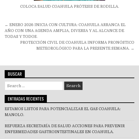
COLOCA SALUD COAHUILA PRÓTESIS DE RODILLA.
Navegación
← ENERO 2026 INICIA CON CULTURA: COAHUILA ARRANCA EL
de
AÑO CON UNA AGENDA AMPLIA, DIVERSA Y AL ALCANCE DE
TODAS Y TODOS.
entradas
PROTECCIÓN CIVIL DE COAHUILA INFORMA PRONÓSTICO
METEOROLÓGICO PARA LA PRESENTE SEMANA. →
BUSCAR
Search
for:
ENTRADAS RECIENTES
ESTAMOS LISTOS PARA POTENCIALIZAR EL GAS COAHUILA:
MANOLO.
REFUERZA SECRETARÍA DE SALUD ACCIONES PARA PREVENIR
ENFERMEDADES GASTROINTESTINALES EN COAHUILA.