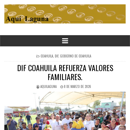
POSTED
COAHUILA
,
DIF
,
GOBIERNO DE COAHUILA
IN
DIF COAHUILA REFUERZA VALORES
FAMILIARES.
AQUILAGUNA
8 DE MARZO DE 2026