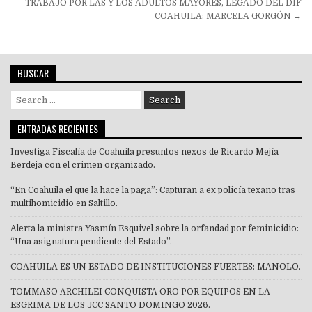
de
TRABAJO POR LAS Y LOS ADULTOS MAYORES, LEGADO DEL DIF
COAHUILA: MARCELA GORGÓN →
entradas
BUSCAR
Search
for:
ENTRADAS RECIENTES
Investiga Fiscalía de Coahuila presuntos nexos de Ricardo Mejía
Berdeja con el crimen organizado.
“En Coahuila el que la hace la paga”: Capturan a ex policía texano tras
multihomicidio en Saltillo.
Alerta la ministra Yasmín Esquivel sobre la orfandad por feminicidio:
“Una asignatura pendiente del Estado”.
COAHUILA ES UN ESTADO DE INSTITUCIONES FUERTES: MANOLO.
TOMMASO ARCHILEI CONQUISTA ORO POR EQUIPOS EN LA
ESGRIMA DE LOS JCC SANTO DOMINGO 2026.