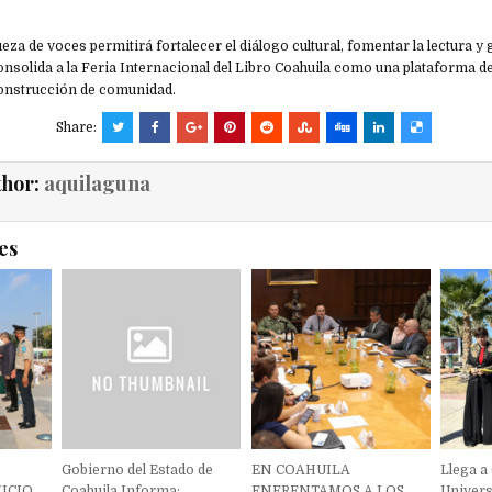
ueza de voces permitirá fortalecer el diálogo cultural, fomentar la lectura 
nsolida a la Feria Internacional del Libro Coahuila como una plataforma d
 construcción de comunidad.
Share:
thor:
aquilaguna
es
Gobierno del Estado de
EN COAHUILA
Llega a
ICIO
Coahuila Informa:
ENFRENTAMOS A LOS
Univers