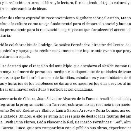
y la reflexión en torno al libro y la lectura, fortaleciendo el tejido cultural y
tro e intercambio de ideas.
itular de Cultura expresó su reconocimiento al gobernador del estado, Man
ulso a la cultura como un eje fundamental para el desarrollo social y human
o permanente para la realización de proyectos que fortalecen el acceso al
taria.
ó la colaboración de Rodrigo González Fernández, director del Centro d
posición y apoyo para recibir nuevamente este importante evento que proye
ultural en el país.
 se destacó que el respaldo del municipio que encabeza el alcalde Román C
 un mayor número de personas, mediante la disposición de unidades de tran
tente, lo que facilitará el acceso de familias, estudiantes y comunidades de 
utas y horarios de los autobuses se darán a conocer en los días previos al in
ntizar una mayor cobertura y participación ciudadana.
secretario de Cultura, Juan Salvador Álvarez de la Fuente, resaltó la calidad 
integrarán la programación en Torreón, subrayando la presencia internacio
como Sergio Rodríguez Blanco, Laura García Arroyo y Sofía Comas, así co
de Estados Unidos. A ello se suma la presencia de destacadas figuras del á
a, Iveth Luna Flores, León Plascencia Ñol, Bernardo Fernández “Bef”, Alma
a García-Junco, quienes compartirán con el público sus obras, experiencia