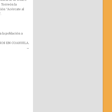
 Torreón la
ión “Acércate al
.
a la población a
NOS EN COAHUILA.
→