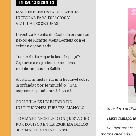
ENTRADAS RECIENTES
MARS IMPLEMENTA ESTRATEGIA
INTEGRAL PARA ESPACIOS Y
VIALIDADES SEGURAS.
Investiga Fiscalía de Coahuila presuntos
nexos de Ricardo Mejía Berdeja con el
crimen organizado.
“En Coahuila el que la hace la paga”:
Capturan a ex policía texano tras
multihomicidio en Saltillo.
Alerta la ministra Yasmín Esquivel sobre
la orfandad por feminicidio: “Una
asignatura pendiente del Estado”.
COAHUILA ES UN ESTADO DE
INSTITUCIONES FUERTES: MANOLO.
·
Será del 8 al 17
·
Habrá transporte
TOMMASO ARCHILEI CONQUISTA ORO
POR EQUIPOS EN LA ESGRIMA DE LOS
·
Se incrementa e
JCC SANTO DOMINGO 2026.
metros cuadrados