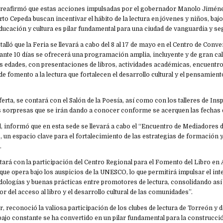
eafirmó que estas acciones impulsadas por el gobernador Manolo Jiménez
to Cepeda buscan incentivar el hábito de la lectura en jóvenes y niños, baj
ucación y cultura es pilar fundamental para una ciudad de vanguardia y se
talló que la Feria se llevará a cabo del 8 al 17 de mayo en el Centro de Conv
nte 10 días se ofrecerá una programación amplia, incluyente y de gran cali
as edades, con presentaciones de libros, actividades académicas, encuentr
de fomento a la lectura que fortalecen el desarrollo cultural y el pensamiento
erta, se contará con el Salón de la Poesía, así como con los talleres de Insp
 sorpresas que se irán dando a conocer conforme se acerquen las fechas d
, informó que en esta sede se llevará a cabo el “Encuentro de Mediadores 
 un espacio clave para el fortalecimiento de las estrategias de formación
n.
ará con la participación del Centro Regional para el Fomento del Libro en 
ue opera bajo los auspicios de la UNESCO, lo que permitirá impulsar el in
ologías y buenas prácticas entre promotores de lectura, consolidando así 
r del acceso al libro y el desarrollo cultural de las comunidades”.
r, reconoció la valiosa participación de los clubes de lectura de Torreón y 
ajo constante se ha convertido en un pilar fundamental para la construcci