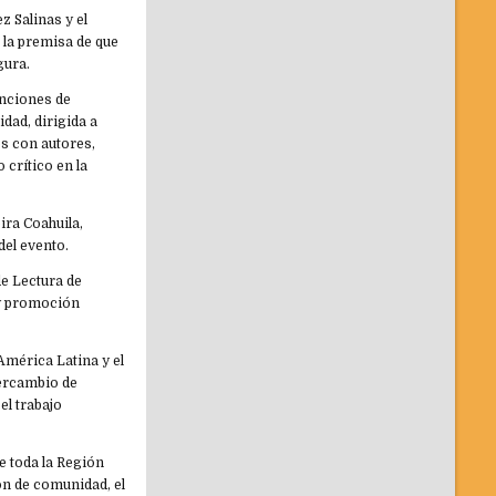
 Salinas y el
o la premisa de que
gura.
enciones de
dad, dirigida a
os con autores,
 crítico en la
ira Coahuila,
el evento.
de Lectura de
 y promoción
América Latina y el
tercambio de
el trabajo
de toda la Región
ón de comunidad, el