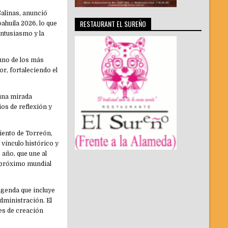
Salinas, anunció
RESTAURANT EL SUREÑO
ahuila 2026, lo que
entusiasmo y la
uno de los más
or, fortaleciendo el
e una mirada
os de reflexión y
iento de Torreón,
vínculo histórico y
 año, que une al
el próximo mundial
agenda que incluye
administración. El
es de creación