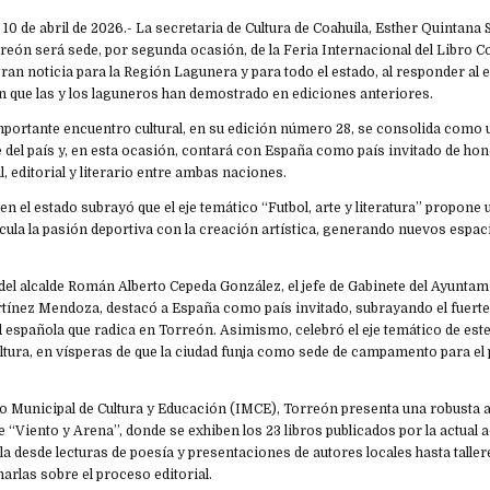
 10 de abril de 2026.- La secretaria de Cultura de Coahuila, Esther Quintana 
rreón será sede, por segunda ocasión, de la Feria Internacional del Libro Co
ran noticia para la Región Lagunera y para todo el estado, al responder al 
ón que las y los laguneros han demostrado en ediciones anteriores.
mportante encuentro cultural, en su edición número 28, se consolida como 
e del país y, en esta ocasión, contará con España como país invitado de hon
l, editorial y literario entre ambas naciones.
a en el estado subrayó que el eje temático “Futbol, arte y literatura” propon
ula la pasión deportiva con la creación artística, generando nuevos espaci
el alcalde Román Alberto Cepeda González, el jefe de Gabinete del Ayuntam
tínez Mendoza, destacó a España como país invitado, subrayando el fuerte 
 española que radica en Torreón. Asimismo, celebró el eje temático de este
a cultura, en vísperas de que la ciudad funja como sede de campamento para 
uto Municipal de Cultura y Educación (IMCE), Torreón presenta una robusta 
 “Viento y Arena”, donde se exhiben los 23 libros publicados por la actual 
desde lecturas de poesía y presentaciones de autores locales hasta taller
 charlas sobre el proceso editorial.