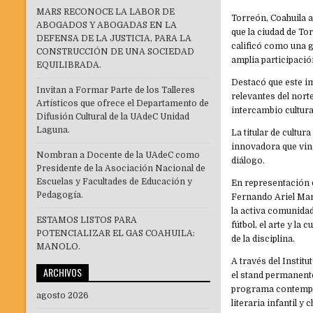
MARS RECONOCE LA LABOR DE
Torreón, Coahuila a
ABOGADOS Y ABOGADAS EN LA
que la ciudad de To
DEFENSA DE LA JUSTICIA, PARA LA
calificó como una g
CONSTRUCCIÓN DE UNA SOCIEDAD
amplia participaci
EQUILIBRADA.
Destacó que este i
Invitan a Formar Parte de los Talleres
relevantes del nort
Artísticos que ofrece el Departamento de
intercambio cultura
Difusión Cultural de la UAdeC Unidad
Laguna.
La titular de cultur
innovadora que vinc
Nombran a Docente de la UAdeC como
diálogo.
Presidente de la Asociación Nacional de
Escuelas y Facultades de Educación y
En representación d
Pedagogía.
Fernando Ariel Mar
la activa comunidad
ESTAMOS LISTOS PARA
fútbol, el arte y l
POTENCIALIZAR EL GAS COAHUILA:
de la disciplina.
MANOLO.
A través del Instit
ARCHIVOS
el stand permanente
programa contempla 
agosto 2026
literaria infantil y