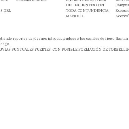
DELINCUENTES CON
Campus
S DEL
TODA CONTUNDENCIA:
Exposic
MANOLO.
Acervo”
ón
atiende reportes de jóvenes introduciéndose a los canales de riego; llaman 
iesgo.
UVIAS PUNTUALES FUERTES, CON POSIBLE FORMACIÓN DE TORBELLI