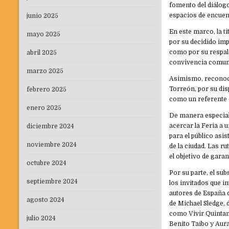
fomento del diálogo 
espacios de encuen
junio 2025
En este marco, la t
mayo 2025
por su decidido imp
como por su respald
abril 2025
convivencia comuni
marzo 2025
Asimismo, reconoci
Torreón, por su dis
febrero 2025
como un referente c
enero 2025
De manera especial,
acercar la Feria a
diciembre 2024
para el público asis
noviembre 2024
de la ciudad. Las r
el objetivo de gara
octubre 2024
Por su parte, el sub
septiembre 2024
los invitados que 
autores de España 
agosto 2024
de Michael Sledge, 
como Vivir Quintan
julio 2024
Benito Taibo y Aur