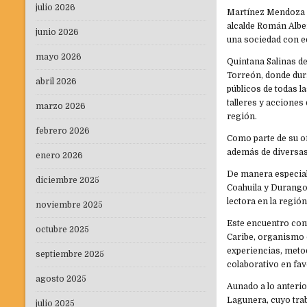
julio 2026
Martínez Mendoza r
alcalde Román Alber
junio 2026
una sociedad con ed
mayo 2026
Quintana Salinas de
Torreón, donde dura
abril 2026
públicos de todas l
talleres y acciones 
marzo 2026
región.
febrero 2026
Como parte de su of
además de diversas
enero 2026
De manera especial
diciembre 2025
Coahuila y Durango,
lectora en la regió
noviembre 2025
Este encuentro cont
octubre 2025
Caribe, organismo q
experiencias, metod
septiembre 2025
colaborativo en favo
agosto 2025
Aunado a lo anterio
Lagunera, cuyo trab
julio 2025