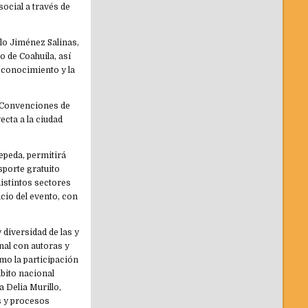
 social a través de
olo Jiménez Salinas,
o de Coahuila, así
 conocimiento y la
e Convenciones de
cta a la ciudad
epeda, permitirá
sporte gratuito
distintos sectores
icio del evento, con
y diversidad de las y
nal con autoras y
mo la participación
mbito nacional
 Delia Murillo,
s y procesos