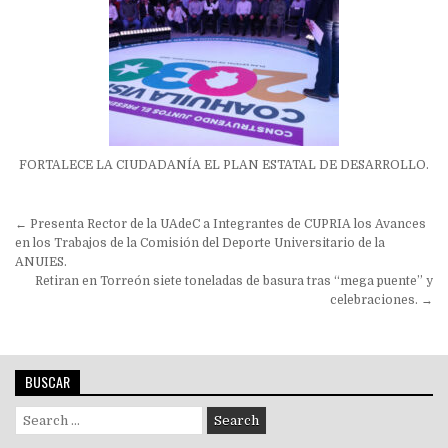
FORTALECE LA CIUDADANÍA EL PLAN ESTATAL DE DESARROLLO.
Navegación
← Presenta Rector de la UAdeC a Integrantes de CUPRIA los Avances
de
en los Trabajos de la Comisión del Deporte Universitario de la
ANUIES.
entradas
Retiran en Torreón siete toneladas de basura tras “mega puente” y
celebraciones. →
BUSCAR
Search
for: