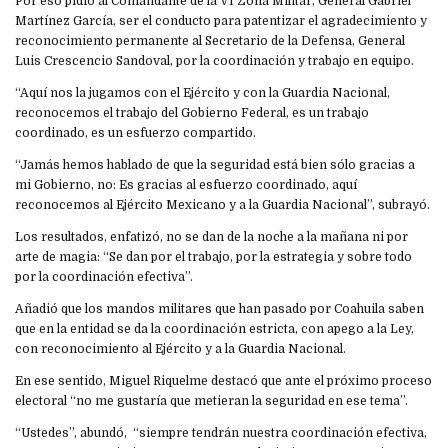
Por eso pidió al Comandante de la VI Zona Militar, General Gabriel
Martínez García, ser el conducto para patentizar el agradecimiento y
reconocimiento permanente al Secretario de la Defensa, General
Luis Crescencio Sandoval, por la coordinación y trabajo en equipo.
“Aquí nos la jugamos con el Ejército y con la Guardia Nacional,
reconocemos el trabajo del Gobierno Federal, es un trabajo
coordinado, es un esfuerzo compartido.
“Jamás hemos hablado de que la seguridad está bien sólo gracias a
mi Gobierno, no: Es gracias al esfuerzo coordinado, aquí
reconocemos al Ejército Mexicano y a la Guardia Nacional”, subrayó.
Los resultados, enfatizó, no se dan de la noche a la mañana ni por
arte de magia: “Se dan por el trabajo, por la estrategia y sobre todo
por la coordinación efectiva”.
Añadió que los mandos militares que han pasado por Coahuila saben
que en la entidad se da la coordinación estricta, con apego a la Ley,
con reconocimiento al Ejército y a la Guardia Nacional.
En ese sentido, Miguel Riquelme destacó que ante el próximo proceso
electoral “no me gustaría que metieran la seguridad en ese tema”.
“Ustedes”, abundó, “siempre tendrán nuestra coordinación efectiva,