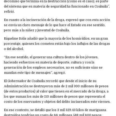
decomiso que termina en la destrucción (como es el caso), es parte
del sistema que en materia de seguridad ha funcionado en Coahuila”,
refirió.
En cuanto a la incineración de la droga, expresó que con esta acción
se envía un claro mensaje de lo que hace el Estado en ese sentido,
pero más a la niñez y juventud de Coahuila.
Riquelme Solís añadió que la mayoría de los homicidios, en un gran
porcentaje, quienes los cometen están bajo los influjos de las drogas
o del alcohol.
“En ese sentido, el generar una cultura dentro de los jóvenes,
haciendo esfuerzos en materia de deporte, cultura y con la
generación de los empleos necesarios, no es suficiente sino se
mandan este tipo de mensajes”, agregó.
El Gobernador de Coahuila recordó que desde el inicio de su
Administración se destruyeron más de 2 mil 300 millones de pesos
(de estos productos) al valor que tienen en el mercado de la droga, a
los que suman los más de 110 millones de pesos que representa el
costo de los enervantes y objetos del delito incinerados este viernes.
En ese contexto, se detalló que los 3 mil 329.43 kilos de mariguana
destruidos tendrían un costo de 66 millones 588 mil 600 pesos;