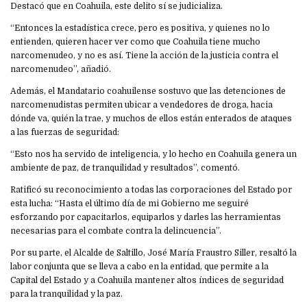
Destacó que en Coahuila, este delito sí se judicializa.
“Entonces la estadística crece, pero es positiva, y quienes no lo
entienden, quieren hacer ver como que Coahuila tiene mucho
narcomenudeo, y no es así. Tiene la acción de la justicia contra el
narcomenudeo”, añadió.
Además, el Mandatario coahuilense sostuvo que las detenciones de
narcomenudistas permiten ubicar a vendedores de droga, hacia
dónde va, quién la trae, y muchos de ellos están enterados de ataques
a las fuerzas de seguridad:
“Esto nos ha servido de inteligencia, y lo hecho en Coahuila genera un
ambiente de paz, de tranquilidad y resultados”, comentó.
Ratificó su reconocimiento a todas las corporaciones del Estado por
esta lucha: “Hasta el último día de mi Gobierno me seguiré
esforzando por capacitarlos, equiparlos y darles las herramientas
necesarias para el combate contra la delincuencia”.
Por su parte, el Alcalde de Saltillo, José María Fraustro Siller, resaltó la
labor conjunta que se lleva a cabo en la entidad, que permite a la
Capital del Estado y a Coahuila mantener altos índices de seguridad
para la tranquilidad y la paz.