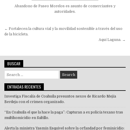
Abandono de Paseo Morelos es asunto de comerciantes y
autoridades.
Navegación
← Fortalecen la cultura vial y la movilidad sostenible a través del uso
de
de la bicicleta.
Aquí Laguna. →
entradas
BUSCAR
Search
for:
ENTRADAS RECIENTES
Investiga Fiscalía de Coahuila presuntos nexos de Ricardo Mejía
Berdeja con el crimen organizado.
“En Coahuila el que la hace la paga”: Capturan a ex policía texano tras
multihomicidio en Saltillo.
Alerta la ministra Yasmín Esquivel sobre la orfandad por feminicidio: