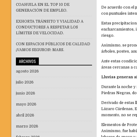
COAHUILA EN EL TOP 10 DE
De acuerdo con el p
GENERACIÓN DE EMPLEO.
con puntuales inten
EXHORTA TRÁNSITO Y VIALIDAD A
Estas precipitacio
CONDUCTORES A RESPETAR LOS
encharcamientos, i
LÍMITES DE VELOCIDAD.
riesgo.
CON ESPACIOS PÚBLICOS DE CALIDAD
Asimismo, se pronos
¡VAMOS SEGUROS!: MARS.
árboles, postes, an
ARCHIVOS
Ante estas condici
áreas cercanas a ca
agosto 2026
Lluvias generan a
julio 2026
Durante la noche y 
Piedras Negras, do
junio 2026
Derivado de estas l
mayo 2026
Lázaro Cárdenas, El
momento, no se rep
abril 2026
Elementos de Protec
marzo 2026
Asimismo, fue habil