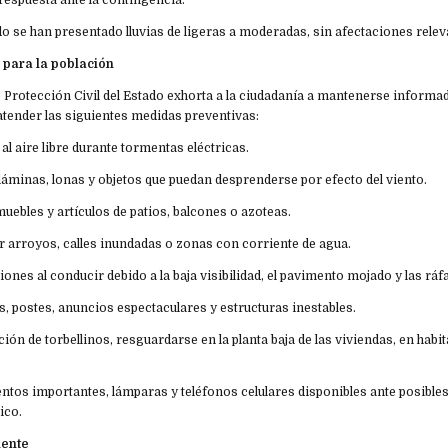
respuesta ante la contingencia.
ado se han presentado lluvias de ligeras a moderadas, sin afectaciones relev
para la población
 Protección Civil del Estado exhorta a la ciudadanía a mantenerse informad
 atender las siguientes medidas preventivas:
 al aire libre durante tormentas eléctricas.
láminas, lonas y objetos que puedan desprenderse por efecto del viento.
muebles y artículos de patios, balcones o azoteas.
r arroyos, calles inundadas o zonas con corriente de agua.
ones al conducir debido a la baja visibilidad, el pavimento mojado y las ráf
es, postes, anuncios espectaculares y estructuras inestables.
ión de torbellinos, resguardarse en la planta baja de las viviendas, en habi
tos importantes, lámparas y teléfonos celulares disponibles ante posible
ico.
nente