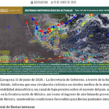
AQUILAGUNA
15 DE JUNIO DE 2026
e Zaragoza; 15 de junio de 2026.– La Secretaría de Gobierno, a través de la S
l Estado, informa que una circulación ciclónica en niveles medios de la atm
stabilidad atmosférica, un canal de baja presión sobre el noreste del país, 
 en la frontera norte de México, así como el ingreso de aire húmedo prove
o de México, mantendrán condiciones favorables para lluvias puntuales inte
cial de lluvias intensas