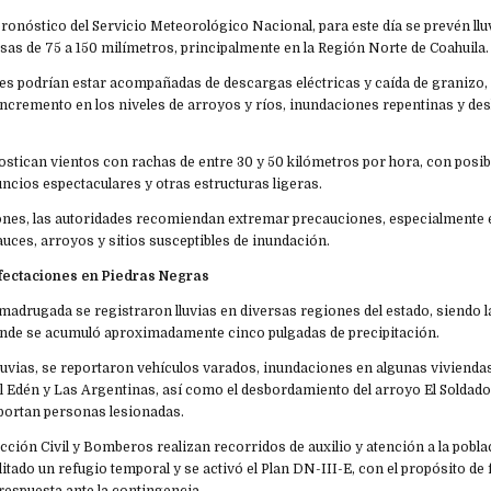
ronóstico del Servicio Meteorológico Nacional, para este día se prevén ll
sas de 75 a 150 milímetros, principalmente en la Región Norte de Coahuila.
nes podrían estar acompañadas de descargas eléctricas y caída de granizo
ncremento en los niveles de arroyos y ríos, inundaciones repentinas y de
tican vientos con rachas de entre 30 y 50 kilómetros por hora, con posibi
uncios espectaculares y otras estructuras ligeras.
ones, las autoridades recomiendan extremar precauciones, especialmente
uces, arroyos y sitios susceptibles de inundación.
fectaciones en Piedras Negras
madrugada se registraron lluvias en diversas regiones del estado, siendo 
nde se acumuló aproximadamente cinco pulgadas de precipitación.
luvias, se reportaron vehículos varados, inundaciones en algunas viviendas
 Edén y Las Argentinas, así como el desbordamiento del arroyo El Soldado.
ortan personas lesionadas.
ción Civil y Bomberos realizan recorridos de auxilio y atención a la pobla
itado un refugio temporal y se activó el Plan DN-III-E, con el propósito de 