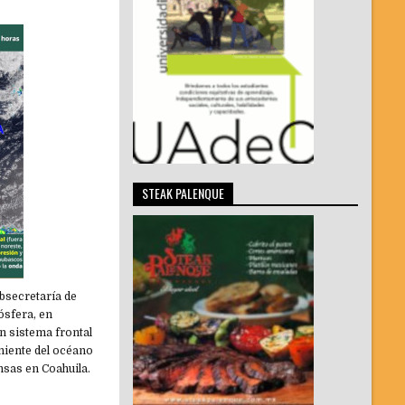
STEAK PALENQUE
ubsecretaría de
ósfera, en
un sistema frontal
niente del océano
nsas en Coahuila.