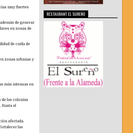
uvias muy fuertes
RESTAURANT EL SUREÑO
, además de generar
slaves en zonas de
lidad de caída de
 en zonas urbanas y
las más intensas en
 de las colonias
 Hasta el
ción afectada.
fortalecer las