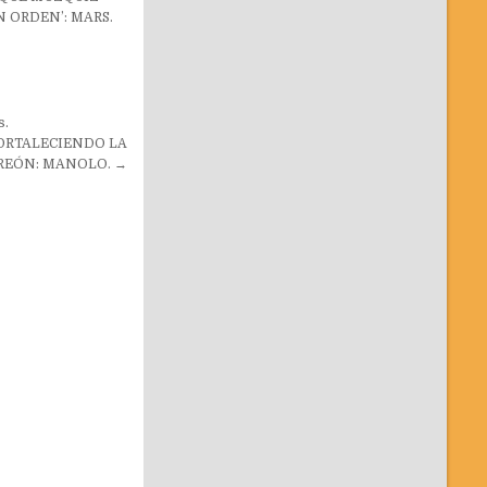
N ORDEN’: MARS.
s.
FORTALECIENDO LA
REÓN: MANOLO. →