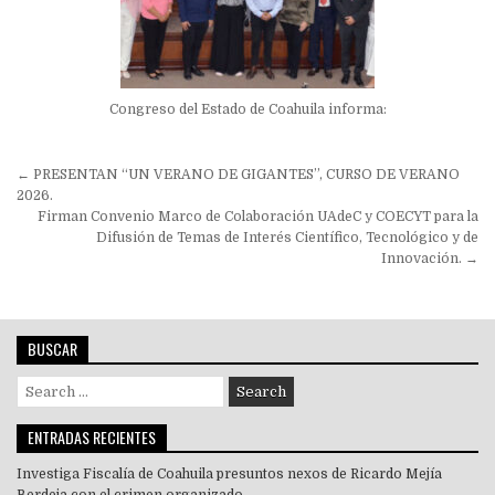
Congreso del Estado de Coahuila informa:
Navegación
← PRESENTAN “UN VERANO DE GIGANTES”, CURSO DE VERANO
de
2026.
Firman Convenio Marco de Colaboración UAdeC y COECYT para la
entradas
Difusión de Temas de Interés Científico, Tecnológico y de
Innovación. →
BUSCAR
Search
for:
ENTRADAS RECIENTES
Investiga Fiscalía de Coahuila presuntos nexos de Ricardo Mejía
Berdeja con el crimen organizado.