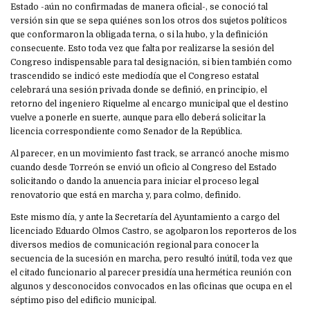
Estado -aún no confirmadas de manera oficial-, se conoció tal
versión sin que se sepa quiénes son los otros dos sujetos políticos
que conformaron la obligada terna, o si la hubo, y la definición
consecuente. Esto toda vez que falta por realizarse la sesión del
Congreso indispensable para tal designación, si bien también como
trascendido se indicó este mediodía que el Congreso estatal
celebrará una sesión privada donde se definió, en principio, el
retorno del ingeniero Riquelme al encargo municipal que el destino
vuelve a ponerle en suerte, aunque para ello deberá solicitar la
licencia correspondiente como Senador de la República.
Al parecer, en un movimiento fast track, se arrancó anoche mismo
cuando desde Torreón se envió un oficio al Congreso del Estado
solicitando o dando la anuencia para iniciar el proceso legal
renovatorio que está en marcha y, para colmo, definido.
Este mismo día, y ante la Secretaría del Ayuntamiento a cargo del
licenciado Eduardo Olmos Castro, se agolparon los reporteros de los
diversos medios de comunicación regional para conocer la
secuencia de la sucesión en marcha, pero resultó inútil, toda vez que
el citado funcionario al parecer presidía una hermética reunión con
algunos y desconocidos convocados en las oficinas que ocupa en el
séptimo piso del edificio municipal.