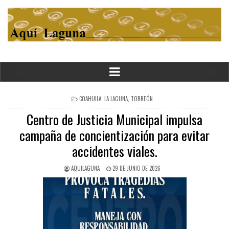
POSTED
COAHUILA
,
LA LAGUNA
,
TORREÓN
IN
Centro de Justicia Municipal impulsa
campaña de concientización para evitar
accidentes viales.
AQUILAGUNA
29 DE JUNIO DE 2026