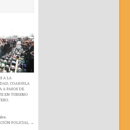
S A LA
IDAD, COAHUILA
 A PASOS DE
TE EN TURISMO
ERO.
les.
CIÓN POLICIAL. →