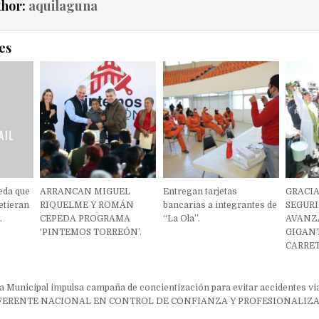
thor:
aquilaguna
es
eda que
ARRANCAN MIGUEL
Entregan tarjetas
GRACIA
metieran
RIQUELME Y ROMÁN
bancarias a integrantes de
SEGUR
.
CEPEDA PROGRAMA
“La Ola”.
AVANZA
‘PINTEMOS TORREÓN’.
GIGAN
CARRET
ón
a Municipal impulsa campaña de concientización para evitar accidentes via
FERENTE NACIONAL EN CONTROL DE CONFIANZA Y PROFESIONALIZA