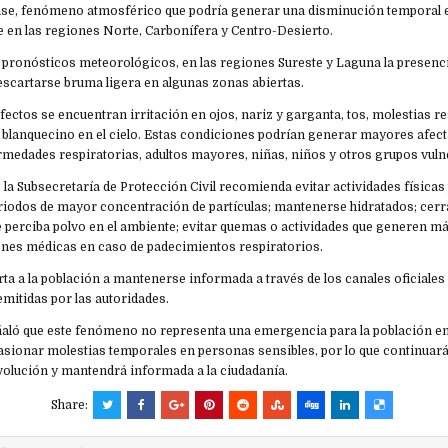
ense, fenómeno atmosférico que podría generar una disminución temporal en
e en las regiones Norte, Carbonífera y Centro-Desierto.
 pronósticos meteorológicos, en las regiones Sureste y Laguna la presenci
descartarse bruma ligera en algunas zonas abiertas.
efectos se encuentran irritación en ojos, nariz y garganta, tos, molestias r
blanquecino en el cielo. Estas condiciones podrían generar mayores afec
medades respiratorias, adultos mayores, niñas, niños y otros grupos vuln
, la Subsecretaría de Protección Civil recomienda evitar actividades físicas
eriodos de mayor concentración de partículas; mantenerse hidratados; cerr
perciba polvo en el ambiente; evitar quemas o actividades que generen más
iones médicas en caso de padecimientos respiratorios.
a a la población a mantenerse informada a través de los canales oficiales 
itidas por las autoridades.
aló que este fenómeno no representa una emergencia para la población en
sionar molestias temporales en personas sensibles, por lo que continuar
volución y mantendrá informada a la ciudadanía.
Share: