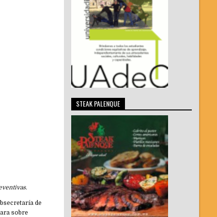
STEAK PALENQUE
eventivas.
ubsecretaría de
hara sobre