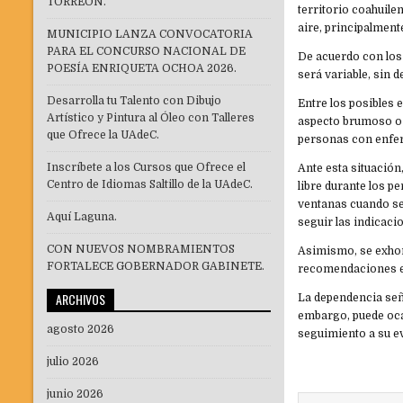
TORREÓN.
territorio coahuil
aire, principalment
MUNICIPIO LANZA CONVOCATORIA
PARA EL CONCURSO NACIONAL DE
De acuerdo con los
POESÍA ENRIQUETA OCHOA 2026.
será variable, sin 
Desarrolla tu Talento con Dibujo
Entre los posibles 
Artístico y Pintura al Óleo con Talleres
aspecto brumoso o 
que Ofrece la UAdeC.
personas con enfer
Inscríbete a los Cursos que Ofrece el
Ante esta situación
Centro de Idiomas Saltillo de la UAdeC.
libre durante los p
ventanas cuando se 
Aquí Laguna.
seguir las indicac
CON NUEVOS NOMBRAMIENTOS
Asimismo, se exhort
FORTALECE GOBERNADOR GABINETE.
recomendaciones em
ARCHIVOS
La dependencia señ
embargo, puede oca
agosto 2026
seguimiento a su e
julio 2026
junio 2026