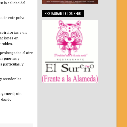
 la calidad del
RESTAURANT EL SUREÑO
a de este polvo
espiratorias y un
taciones en
erables.
 prolongadas al aire
ar puertas y
 partículas, y
y atender las
 general; sin
á dando