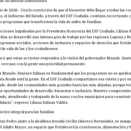
de las familias coahuilenses
julio de 2026.- Con la convicción de que el bienestar debe llegar a todas las 
ia, el Gobierno del Estado, a través del DIF Coahuila, continúa recorriendo 
r programas que transforman la vida de miles de familias.
cciones impulsadas por la Presidenta Honoraria del DIF Coahuila, Liliana S
 días se desarrolló una intensa gira de trabajo por las regiones Laguna y N
ogramas sociales, acciones de inclusión y espacios de atención que fortalec
 de vida de las y los coahuilenses.
tacó que estas acciones responden a la visión del gobernador Manolo Jimén
o cercano con la gente una prioridad permanente.
r Manolo Jiménez Salinas es fundamental que los programas no se queden e
asta donde está la gente. En el DIF Coahuila compartimos esa visión y por
ado, desde las comunidades más grandes hasta las más alejadas, porque tod
 oportunidades de desarrollo, bienestar e inclusión. Nuestro compromiso
ndo, atendiendo y trabajando de la mano con los municipios para construir
lidario”, expresó Liliana Salinas Valdés.
ción integral para las familias
San Pedro, junto a la alcaldesa Brenda Cecilia Güereca Hernández, se inaug
l Adulto Mayor, un espacio que fortalecerá la convivencia, alimentación y b