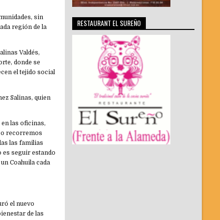
comunidades, sin
RESTAURANT EL SUREÑO
cada región de la
alinas Valdés,
orte, donde se
en el tejido social
ez Salinas, quien
n las oficinas,
 eso recorremos
as las familias
 es seguir estando
 un Coahuila cada
uró el nuevo
ienestar de las