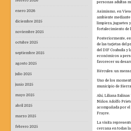
febrero 2026
personas adultas 
enero 2026
Asimismo, en Viesc
ambiente mediante e
diciembre 2025
limpieza, juguetes 
fortalecimiento de l
noviembre 2025
Posteriormente, es
octubre 2025
de las tarjetas del
del DIF Coahuila y 
septiembre 2025
económicos a perso
favorecer su desarr
agosto 2025
Hércules: un mensa
julio 2025
Uno de los momentos
junio 2025
municipio de Sierra
mayo 2025
Ahí, Liliana Salin
Niños Adolfo Prieto
abril 2025
acompañada por el 
Frayre.
marzo 2025
La visita represen
febrero 2025
cercana en todas l