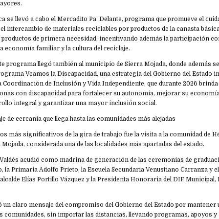
mayores.
a se llevó a cabo el Mercadito Pa’ Delante, programa que promueve el cuid
l intercambio de materiales reciclables por productos de la canasta básica
y productos de primera necesidad, incentivando además la participación co
a economía familiar y la cultura del reciclaje.
te programa llegó también al municipio de Sierra Mojada, donde además se 
 programa Veamos la Discapacidad, una estrategia del Gobierno del Estado i
la Coordinación de Inclusión y Vida Independiente, que durante 2026 brind
nas con discapacidad para fortalecer su autonomía, mejorar su economía 
ollo integral y garantizar una mayor inclusión social.
je de cercanía que llega hasta las comunidades más alejadas
 más significativos de la gira de trabajo fue la visita a la comunidad de Hé
 Mojada, considerada una de las localidades más apartadas del estado.
as Valdés acudió como madrina de generación de las ceremonias de graduaci
, la Primaria Adolfo Prieto, la Escuela Secundaria Venustiano Carranza y 
alcalde Elías Portillo Vázquez y la Presidenta Honoraria del DIF Municipa
tó un claro mensaje del compromiso del Gobierno del Estado por mantener
as comunidades, sin importar las distancias, llevando programas, apoyos