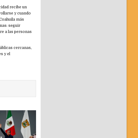
idad recibe un
rollarse y cuando
 Coahuila más
nas: seguir
re a las personas
úblicas cercanas,
s y el