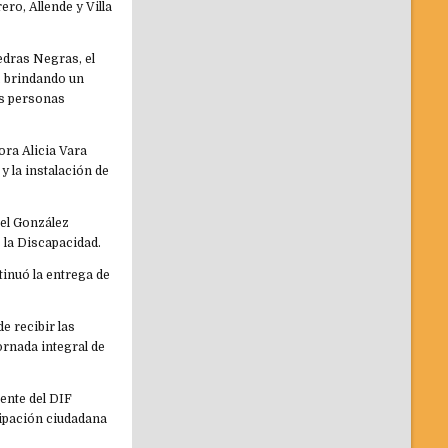
ro, Allende y Villa
edras Negras, el
, brindando un
as personas
ora Alicia Vara
y la instalación de
bel González
 la Discapacidad.
inuó la entrega de
e recibir las
ornada integral de
ente del DIF
icipación ciudadana