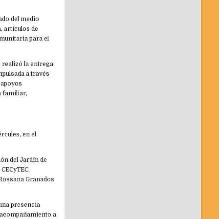
ado del medio
, artículos de
munitaria para el
realizó la entrega
mpulsada a través
a apoyos
familiar,
rcules, en el
ón del Jardín de
el CECyTEC,
l, Rossana Granados
 una presencia
 y acompañamiento a