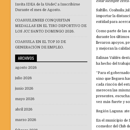
estar siempre cerca 
Invita IDEA de la UAdeC a Inscribirse
Durante el mes de Agosto.
Saltillo, Coahuila; 
importar la distanc
COAHUILENSES CONQUISTAN
entidad para acerca
MEDALLAS EN EL TIRO DEPORTIVO DE
Como parte de las a
LOS JCC SANTO DOMINGO 2026.
durante los últimos
COAHUILA EN EL TOP 10 DE
llevaron apoyos, pr
GENERACIÓN DE EMPLEO.
y mejoran la calidad
ARCHIVOS
Salinas Valdés des
ha hecho del trabaj
agosto 2026
“Para el gobernado
julio 2026
sino que lleguen h
cada rincón del est
junio 2026
merecen las mismas
presentes, escucha
mayo 2026
vez más fuerte y so
abril 2026
Región Laguna: aten
marzo 2026
En el municipio de 
comedor del Club de