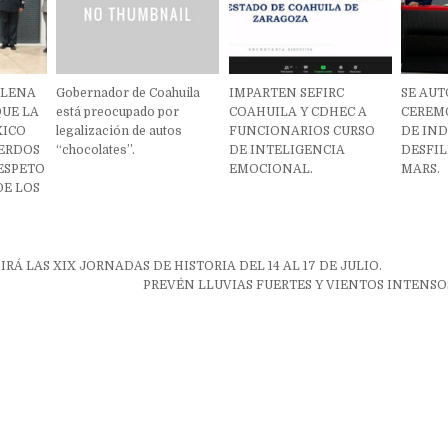
PLENA
Gobernador de Coahuila
IMPARTEN SEFIRC
SE AU
QUE LA
está preocupado por
COAHUILA Y CDHEC A
CEREM
XICO
legalización de autos
FUNCIONARIOS CURSO
DE IN
UERDOS
“chocolates”.
DE INTELIGENCIA
DESFIL
ESPETO
EMOCIONAL.
MARS.
DE LOS
ón
IRÁ LAS XIX JORNADAS DE HISTORIA DEL 14 AL 17 DE JULIO.
PREVÉN LLUVIAS FUERTES Y VIENTOS INTENSO