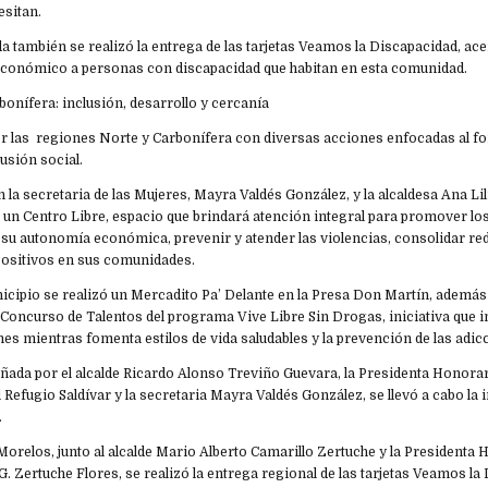
esitan.
a también se realizó la entrega de las tarjetas Veamos la Discapacidad, ac
conómico a personas con discapacidad que habitan en esta comunidad.
onífera: inclusión, desarrollo y cercanía
or las regiones Norte y Carbonífera con diversas acciones enfocadas al fo
lusión social.
n la secretaria de las Mujeres, Mayra Valdés González, y la alcaldesa Ana L
 un Centro Libre, espacio que brindará atención integral para promover lo
 su autonomía económica, prevenir y atender las violencias, consolidar re
ositivos en sus comunidades.
cipio se realizó un Mercadito Pa’ Delante en la Presa Don Martín, además 
 Concurso de Talentos del programa Vive Libre Sin Drogas, iniciativa que im
nes mientras fomenta estilos de vida saludables y la prevención de las adic
ñada por el alcalde Ricardo Alonso Treviño Guevara, la Presidenta Honorar
 Refugio Saldívar y la secretaria Mayra Valdés González, se llevó a cabo la 
.
Morelos, junto al alcalde Mario Alberto Camarillo Zertuche y la Presidenta 
G. Zertuche Flores, se realizó la entrega regional de las tarjetas Veamos la