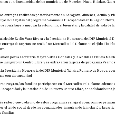
onas con discapacidad de los municipios de Morelos, Nava, Hidalgo, Guerre
 las entregas realizadas posteriormente en Zaragoza, Jiménez, Acuña, y Pi
ibuyó 378 tarjetas del programa Veamos la Discapacidad en la Región Norte
 contribuye a mejorar la autonomía, el bienestar y la calidad de vida de l
al alcalde Evelio Vara Rivera y la Presidenta Honoraria del DIF Municipal D
 entrega de tarjetas, se realizó un Mercadito Pa’ Delante en el ejido Tío Pío 
bre.
ñada por la secretaria Mayra Valdés González y la alcaldesa Claudia Mari
se inauguró un Centro Libre y se entregaron tarjetas del programa Veamos
n la Presidenta Honoraria del DIF Municipal Yahaira Romero de Hoyos, cont
as con discapacidad.
ras Negras, las familias participaron en el Mercadito Pa’ Delante, además d
Discapacidad y la instalación de un nuevo Centro Libre, consolidando una j
ldés reiteró que cada uno de estos programas refleja el compromiso perman
cer el tejido social desde las comunidades, impulsando la inclusión, la part
s familias.