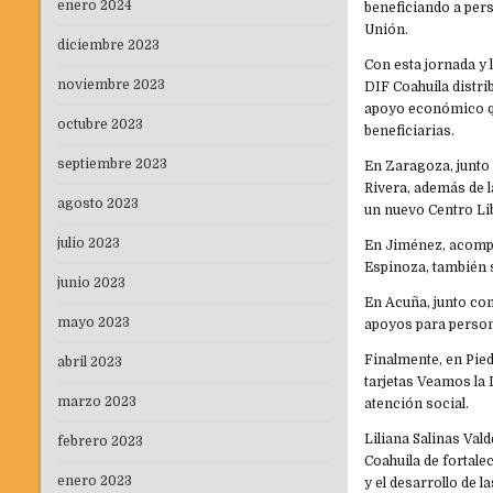
enero 2024
beneficiando a pers
Unión.
diciembre 2023
Con esta jornada y
noviembre 2023
DIF Coahuila distr
apoyo económico que
octubre 2023
beneficiarias.
septiembre 2023
En Zaragoza, junto 
Rivera, además de la
agosto 2023
un nuevo Centro Li
julio 2023
En Jiménez, acompa
Espinoza, también 
junio 2023
En Acuña, junto co
mayo 2023
apoyos para person
Finalmente, en Pied
abril 2023
tarjetas Veamos la 
marzo 2023
atención social.
Liliana Salinas Va
febrero 2023
Coahuila de fortale
enero 2023
y el desarrollo de la