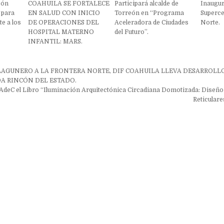
eón
COAHUILA SE FORTALECE
Participará alcalde de
Inaugu
 para
EN SALUD CON INICIO
Torreón en “Programa
Superce
e a los
DE OPERACIONES DEL
Aceleradora de Ciudades
Norte.
HOSPITAL MATERNO
del Futuro”.
INFANTIL: MARS.
ón
LAGUNERO A LA FRONTERA NORTE, DIF COAHUILA LLEVA DESARROLLO
A RINCÓN DEL ESTADO.
AdeC el Libro “Iluminación Arquitectónica Circadiana Domotizada: Diseño
Reticular