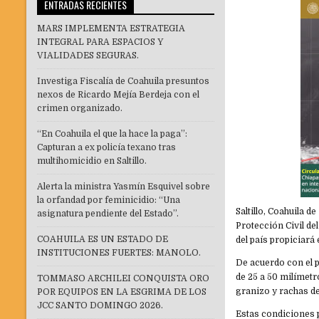
ENTRADAS RECIENTES
MARS IMPLEMENTA ESTRATEGIA
INTEGRAL PARA ESPACIOS Y
VIALIDADES SEGURAS.
Investiga Fiscalía de Coahuila presuntos
nexos de Ricardo Mejía Berdeja con el
crimen organizado.
“En Coahuila el que la hace la paga”:
Capturan a ex policía texano tras
multihomicidio en Saltillo.
Alerta la ministra Yasmín Esquivel sobre
la orfandad por feminicidio: “Una
Saltillo, Coahuila d
asignatura pendiente del Estado”.
Protección Civil de
COAHUILA ES UN ESTADO DE
del país propiciará 
INSTITUCIONES FUERTES: MANOLO.
De acuerdo con el p
de 25 a 50 milímetr
TOMMASO ARCHILEI CONQUISTA ORO
granizo y rachas de
POR EQUIPOS EN LA ESGRIMA DE LOS
JCC SANTO DOMINGO 2026.
Estas condiciones 