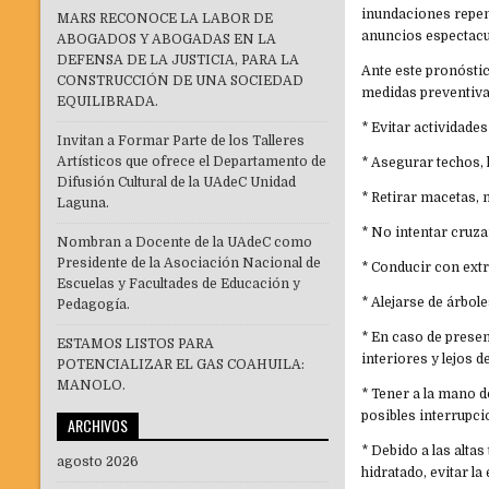
inundaciones repent
MARS RECONOCE LA LABOR DE
anuncios espectacul
ABOGADOS Y ABOGADAS EN LA
DEFENSA DE LA JUSTICIA, PARA LA
Ante este pronóstic
CONSTRUCCIÓN DE UNA SOCIEDAD
medidas preventiva
EQUILIBRADA.
* Evitar actividades
Invitan a Formar Parte de los Talleres
Artísticos que ofrece el Departamento de
* Asegurar techos, 
Difusión Cultural de la UAdeC Unidad
* Retirar macetas, 
Laguna.
* No intentar cruza
Nombran a Docente de la UAdeC como
Presidente de la Asociación Nacional de
* Conducir con extr
Escuelas y Facultades de Educación y
* Alejarse de árbol
Pedagogía.
* En caso de presen
ESTAMOS LISTOS PARA
interiores y lejos d
POTENCIALIZAR EL GAS COAHUILA:
MANOLO.
* Tener a la mano d
posibles interrupci
ARCHIVOS
* Debido a las alt
agosto 2026
hidratado, evitar l