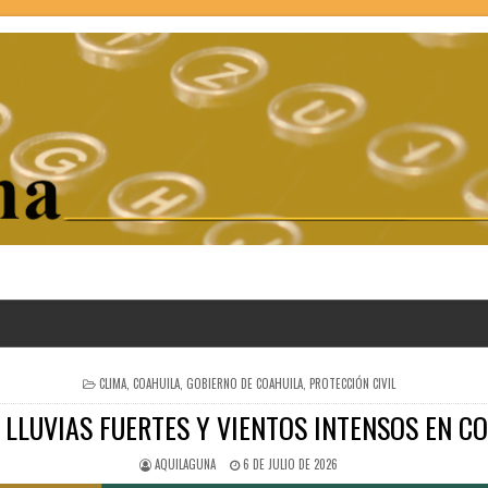
POSTED
CLIMA
,
COAHUILA
,
GOBIERNO DE COAHUILA
,
PROTECCIÓN CIVIL
IN
 LLUVIAS FUERTES Y VIENTOS INTENSOS EN CO
AQUILAGUNA
6 DE JULIO DE 2026