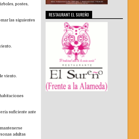
árboles, postes,
RESTAURANT EL SUREÑO
tomar las siguientes
viento.
de viento.
 habitaciones
ría suficiente ante
, mantenerse
ersonas adultas