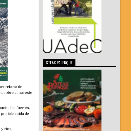
STEAK PALENQUE
bsecretaría de
ra sobre el noreste
untuales fuertes,
 posible caída de
y ríos,