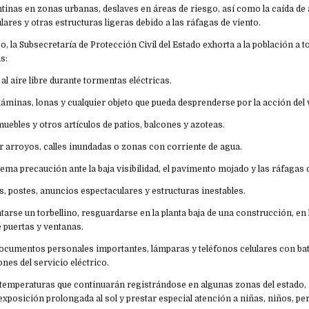
inas en zonas urbanas, deslaves en áreas de riesgo, así como la caída de 
ares y otras estructuras ligeras debido a las ráfagas de viento.
o, la Subsecretaría de Protección Civil del Estado exhorta a la población a 
s:
 al aire libre durante tormentas eléctricas.
láminas, lonas y cualquier objeto que pueda desprenderse por la acción del 
muebles y otros artículos de patios, balcones y azoteas.
r arroyos, calles inundadas o zonas con corriente de agua.
ema precaución ante la baja visibilidad, el pavimento mojado y las ráfagas 
es, postes, anuncios espectaculares y estructuras inestables.
tarse un torbellino, resguardarse en la planta baja de una construcción, en
e puertas y ventanas.
ocumentos personales importantes, lámparas y teléfonos celulares con bate
ones del servicio eléctrico.
as temperaturas que continuarán registrándose en algunas zonas del estado
a exposición prolongada al sol y prestar especial atención a niñas, niños, p