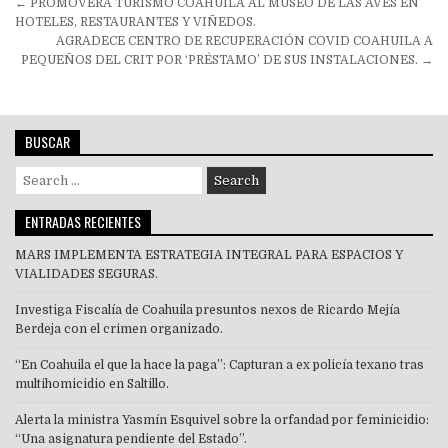
Navegación
← PROMOVERÁ TURISMO COAHUILA AL MUSEO DE LAS AVES EN
de
HOTELES, RESTAURANTES Y VIÑEDOS.
AGRADECE CENTRO DE RECUPERACIÓN COVID COAHUILA A
entradas
PEQUEÑOS DEL CRIT POR ‘PRÉSTAMO’ DE SUS INSTALACIONES. →
BUSCAR
Search
for:
ENTRADAS RECIENTES
MARS IMPLEMENTA ESTRATEGIA INTEGRAL PARA ESPACIOS Y
VIALIDADES SEGURAS.
Investiga Fiscalía de Coahuila presuntos nexos de Ricardo Mejía
Berdeja con el crimen organizado.
“En Coahuila el que la hace la paga”: Capturan a ex policía texano tras
multihomicidio en Saltillo.
Alerta la ministra Yasmín Esquivel sobre la orfandad por feminicidio:
“Una asignatura pendiente del Estado”.