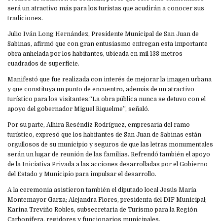
será un atractivo más para los turistas que acudirán a conocer sus
tradiciones.
Julio Iván Long Hernández, Presidente Municipal de San Juan de
Sabinas, afirmó que con gran entusiasmo entregan esta importante
obra anhelada por los habitantes, ubicada en mil 138 metros
cuadrados de superficie.
Manifestó que fue realizada con interés de mejorar la imagen urbana
y que constituya un punto de encuentro, además de un atractivo
turístico para los visitantes.“La obra pública nunca se detuvo con el
apoyo del gobernador Miguel Riquelme”, señaló.
Por su parte, Alhira Reséndiz Rodríguez, empresaria del ramo
turístico, expresó que los habitantes de San Juan de Sabinas están
orgullosos de su municipio y seguros de que las letras monumentales
serán un lugar de reunión de las familias. Refrendó también el apoyo
de la Iniciativa Privada a las acciones desarrolladas por el Gobierno
del Estado y Municipio para impulsar el desarrollo.
A la ceremonia asistieron también el diputado local Jesús María
Montemayor Garza; Alejandra Flores, presidenta del DIF Municipal;
Karina Treviño Robles, subsecretaria de Turismo para la Región
Carbonífera, regidores y funcionarios municipales.