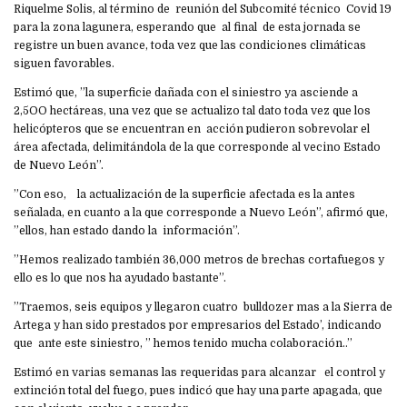
Riquelme Solis, al término de reunión del Subcomité técnico Covid 19
para la zona lagunera, esperando que al final de esta jornada se
registre un buen avance, toda vez que las condiciones climáticas
siguen favorables.
Estimó que, ”la superficie dañada con el siniestro ya asciende a
2,5OO hectáreas, una vez que se actualizo tal dato toda vez que los
helicópteros que se encuentran en acción pudieron sobrevolar el
área afectada, delimitándola de la que corresponde al vecino Estado
de Nuevo León”.
”Con eso, la actualización de la superficie afectada es la antes
señalada, en cuanto a la que corresponde a Nuevo León”, afirmó que,
”ellos, han estado dando la información”.
”Hemos realizado también 36,000 metros de brechas cortafuegos y
ello es lo que nos ha ayudado bastante”.
”Traemos, seis equipos y llegaron cuatro bulldozer mas a la Sierra de
Artega y han sido prestados por empresarios del Estado’, indicando
que ante este siniestro, ’’ hemos tenido mucha colaboración..’’
Estimó en varias semanas las requeridas para alcanzar el control y
extinción total del fuego, pues indicó que hay una parte apagada, que