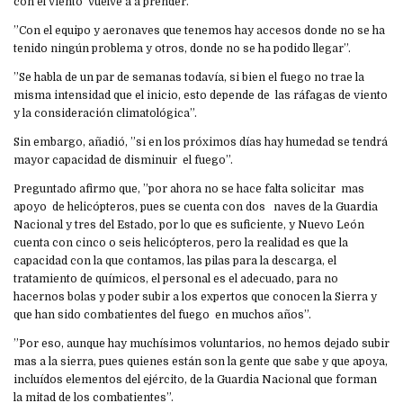
con el viento vuelve a a prender.
”Con el equipo y aeronaves que tenemos hay accesos donde no se ha
tenido ningún problema y otros, donde no se ha podido llegar”.
”Se habla de un par de semanas todavía, si bien el fuego no trae la
misma intensidad que el inicio, esto depende de las ráfagas de viento
y la consideración climatológica”.
Sin embargo, añadió, ”si en los próximos días hay humedad se tendrá
mayor capacidad de disminuir el fuego”.
Preguntado afirmo que, ”por ahora no se hace falta solicitar mas
apoyo de helicópteros, pues se cuenta con dos naves de la Guardia
Nacional y tres del Estado, por lo que es suficiente, y Nuevo León
cuenta con cinco o seis helicópteros, pero la realidad es que la
capacidad con la que contamos, las pilas para la descarga, el
tratamiento de químicos, el personal es el adecuado, para no
hacernos bolas y poder subir a los expertos que conocen la Sierra y
que han sido combatientes del fuego en muchos años”.
”Por eso, aunque hay muchísimos voluntarios, no hemos dejado subir
mas a la sierra, pues quienes están son la gente que sabe y que apoya,
incluídos elementos del ejército, de la Guardia Nacional que forman
la mitad de los combatientes”.